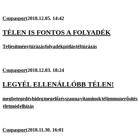
Csupasport
2018.12.05. 14:42
TÉLEN IS FONTOS A FOLYADÉK
Teljesítménytúrázás
folyadékpótlás
tél
túrázás
Csupasport
2018.12.03. 18:24
LEGYÉL ELLENÁLLÓBB TÉLEN!
megbetegedés
hideg
megelőzés
szauna
vitaminok
tél
immunerősítés
életmód
elhízás
Csupasport
2018.11.30. 16:01