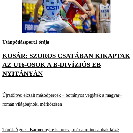
Utánpótlássport
1 órája
KOSÁR: SZOROS CSATÁBAN KIKAPTAK
AZ U16-OSOK A B-DIVÍZIÓS EB
NYITÁNYÁN
Újratöltve: elcsalt másodpercek – botrányos végjáték a magyar–
román világbajnoki mérkőzésen
Török Ágnes: Bármennyire is furcsa, már a rutinosabbak közé