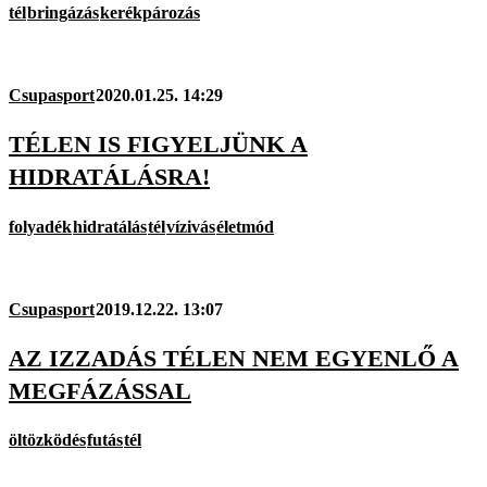
tél
bringázás
kerékpározás
Csupasport
2020.01.25. 14:29
TÉLEN IS FIGYELJÜNK A
HIDRATÁLÁSRA!
folyadék
hidratálás
tél
vízivás
életmód
Csupasport
2019.12.22. 13:07
AZ IZZADÁS TÉLEN NEM EGYENLŐ A
MEGFÁZÁSSAL
öltözködés
futás
tél