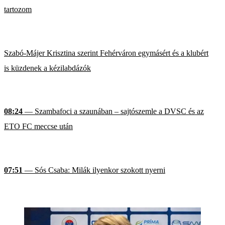
tartozom
Szabó-Májer Krisztina szerint Fehérváron egymásért és a klubért
is küzdenek a kézilabdázók
08:24
— Szambafoci a szaunában – sajtószemle a DVSC és az
ETO FC meccse után
07:51
— Sós Csaba: Milák ilyenkor szokott nyerni