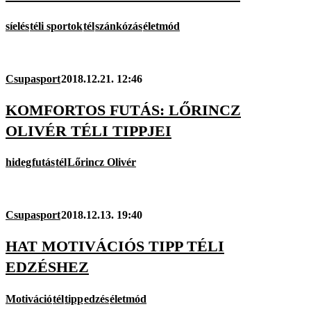
síelés
téli sportok
tél
szánkózás
életmód
Csupasport
2018.12.21. 12:46
KOMFORTOS FUTÁS: LŐRINCZ
OLIVÉR TÉLI TIPPJEI
hideg
futás
tél
Lőrincz Olivér
Csupasport
2018.12.13. 19:40
HAT MOTIVÁCIÓS TIPP TÉLI
EDZÉSHEZ
Motiváció
tél
tipp
edzés
életmód