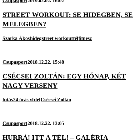
Csupasport
2019.02.02. 16:02
STREET WORKOUT: SE HIDEGBEN, SE
MELEGBEN?
Szarka Ákos
hideg
street workout
tél
fitnesz
Csupasport
2018.12.22. 15:48
CSÉCSEI ZOLTÁN: EGY HÓNAP, KÉT
NAGY VERSENY
futás
24 órás vb
tél
Csécsei Zoltán
Csupasport
2018.12.22. 13:05
HURRÁ! ITT A TÉL! – GALÉRIA