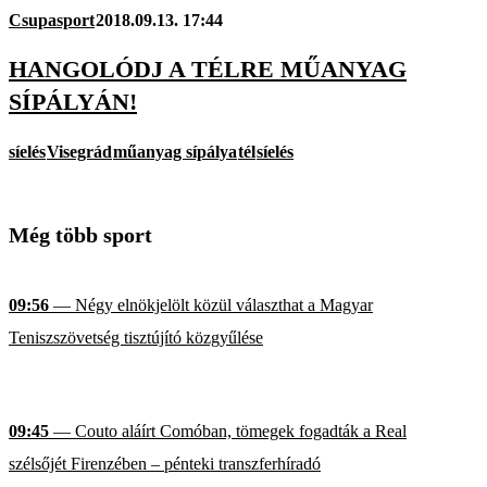
Csupasport
2018.09.13. 17:44
HANGOLÓDJ A TÉLRE MŰANYAG
SÍPÁLYÁN!
síelés
Visegrád
műanyag sípálya
tél
síelés
Még több sport
09:56
— Négy elnökjelölt közül választhat a Magyar
Teniszszövetség tisztújító közgyűlése
09:45
— Couto aláírt Comóban, tömegek fogadták a Real
szélsőjét Firenzében – pénteki transzferhíradó