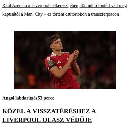
Raúl Asencio a Liverpool célkeresztjében; 45 millió fontért vált meg
kapusától a Man. City – ez történt csütörtökön a transzferpiacon
Angol labdarúgás
53 perce
KÖZEL A VISSZATÉRÉSHEZ A
LIVERPOOL OLASZ VÉDŐJE