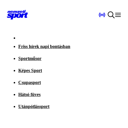
Friss hírek napi bontásban
Sportműsor
Képes Sport
Csupasport
Hátsó füves
Utánpótlássport