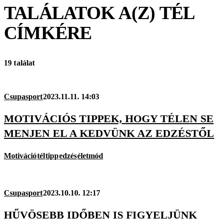
TALÁLATOK A(Z)
TÉL
CÍMKÉRE
19 találat
Csupasport
2023.11.11. 14:03
MOTIVÁCIÓS TIPPEK, HOGY TÉLEN SE
MENJEN EL A KEDVÜNK AZ EDZÉSTŐL
Motiváció
tél
tipp
edzés
életmód
Csupasport
2023.10.10. 12:17
HŰVÖSEBB IDŐBEN IS FIGYELJÜNK