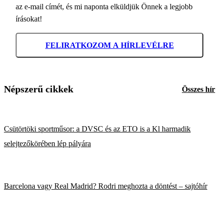
az e-mail címét, és mi naponta elküldjük Önnek a legjobb
írásokat!
FELIRATKOZOM A HÍRLEVÉLRE
Népszerű cikkek
Összes hír
Csütörtöki sportműsor: a DVSC és az ETO is a Kl harmadik
selejtezőkörében lép pályára
Barcelona vagy Real Madrid? Rodri meghozta a döntést – sajtóhír