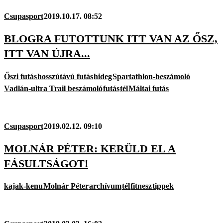
Csupasport
2019.10.17. 08:52
BLOGRA FUTOTTUNK ITT VAN AZ ŐSZ,
ITT VAN ÚJRA...
Őszi futás
hosszútávú futás
hideg
Spartathlon-beszámoló
Vadlán-ultra Trail beszámoló
futás
tél
Máltai futás
Csupasport
2019.02.12. 09:10
MOLNÁR PÉTER: KERÜLD EL A
FÁSULTSÁGOT!
kajak-kenu
Molnár Péter
archívum
tél
fitnesz
tippek