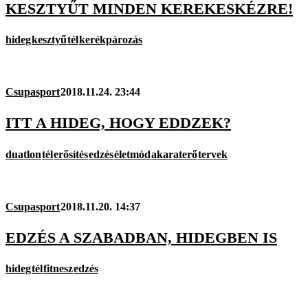
KESZTYŰT MINDEN KEREKESKÉZRE!
hideg
kesztyű
tél
kerékpározás
Csupasport
2018.11.24. 23:44
ITT A HIDEG, HOGY EDDZEK?
duatlon
tél
erősítés
edzés
életmód
akaraterő
tervek
Csupasport
2018.11.20. 14:37
EDZÉS A SZABADBAN, HIDEGBEN IS
hideg
tél
fitnesz
edzés