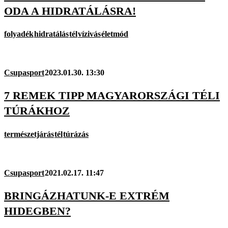
ODA A HIDRATÁLÁSRA!
folyadék
hidratálás
tél
vízivás
életmód
Csupasport
2023.01.30. 13:30
7 REMEK TIPP MAGYARORSZÁGI TÉLI
TÚRÁKHOZ
természetjárás
tél
túrázás
Csupasport
2021.02.17. 11:47
BRINGÁZHATUNK-E EXTRÉM
HIDEGBEN?