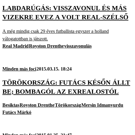
LABDARÚGÁS: VISSZAVONUL ÉS MÁS
VIZEKRE EVEZ A VOLT REAL-SZÉLSŐ
A még mindig csak 29 éves futballista egyszer a holland
válogatottban is játszott.
Real Madrid
Royston Drenthe
visszavonulás
Minden más foci
2015.03.15. 18:24
TÖRÖKORSZÁG: FUTÁCS KÉSŐN ÁLLT
BE; BOMBAGÓL AZ EXREALOSTÓL
Besiktas
Royston Drenthe
Törökország
Mersin Idmanyurdu
Futács Márkó