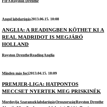
FIFA
Royston Drenthe
Angol labdarúgás
2013.06.15. 10:08
ANGLIA: A READINGBEN KÖTHET KI A
REAL MADRIDOT IS MEGJÁRÓ
HOLLAND
Royston Drenthe
Reading
Anglia
Minden más foci
2013.04.15. 18:09
PREMJER-LIGA: HATPONTOS
MECCSET NYERTEK MEG PRISKINÉK
Mordovija Szaranszk
labdarúgás
Oroszország
Royston Drenthe