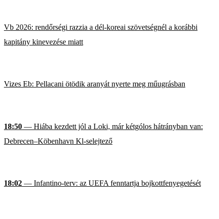
Vb 2026: rendőrségi razzia a dél-koreai szövetségnél a korábbi
kapitány kinevezése miatt
Vizes Eb: Pellacani ötödik aranyát nyerte meg műugrásban
18:50
— Hiába kezdett jól a Loki, már kétgólos hátrányban van:
Debrecen–Köbenhavn Kl-selejtező
18:02
— Infantino-terv: az UEFA fenntartja bojkottfenyegetését