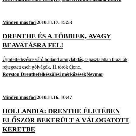
Minden más foci
2010.11.17. 15:53
DRENTHE ÉS A TÖBBIEK, AVAGY
BEAVATÁSRA FEL!
Újrafelfedezésre váró holland aranylabdás, tapasztalatlan brazilok,
rejtegetett cseh gólvágók, 11 török újonc.
Royston Drenthe
felkészülési mérkőzések
Neymar
Minden más foci
2010.11.16. 10:47
HOLLANDIA: DRENTHE ÉLETÉBEN
ELŐSZÖR BEKERÜLT A VÁLOGATOTT
KERETBE