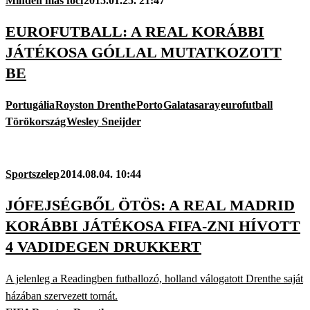
Minden más foci
2015.01.25. 21:47
EUROFUTBALL: A REAL KORÁBBI
JÁTÉKOSA GÓLLAL MUTATKOZOTT
BE
Portugália
Royston Drenthe
Porto
Galatasaray
eurofutball
Törökország
Wesley Sneijder
Sportszelep
2014.08.04. 10:44
JÓFEJSÉGBŐL ÖTÖS: A REAL MADRID
KORÁBBI JÁTÉKOSA FIFA-ZNI HÍVOTT
4 VADIDEGEN DRUKKERT
A jelenleg a Readingben futballozó, holland válogatott Drenthe saját
házában szervezett tornát.