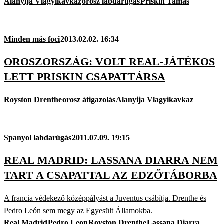
Alanyija Vlagyikavkaz
orosz labdarúgás
Priskin Tamás
Minden más foci
2013.02.02. 16:34
OROSZORSZÁG: VOLT REAL-JÁTÉKOS
LETT PRISKIN CSAPATTÁRSA
Royston Drenthe
orosz átigazolás
Alanyija Vlagyikavkaz
Spanyol labdarúgás
2011.07.09. 19:15
REAL MADRID: LASSANA DIARRA NEM
TART A CSAPATTAL AZ EDZŐTÁBORBA
A francia védekező középpályást a Juventus csábítja. Drenthe és
Pedro León sem megy az Egyesült Államokba.
Real Madrid
Pedro Leon
Royston Drenthe
Lassana Diarra