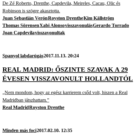
De Zé Roberto, Drenthe, Capdevila, Meireles, Cacau, Olic és
Robinson is szögre akasztotta.
Juan Sebastián Verón
Royston Drenthe
Kim Källström
Thomas Sörensen
Xabi Alonso
visszavonulás
Gerardo Torrado
Joan Capdevila
visszavonultak
Spanyol labdarúgás
2017.11.13. 20:24
REAL MADRID: ŐSZINTE SZAVAK A 29
ÉVESEN VISSZAVONULT HOLLANDTÓL
„Nem mondom, hogy az egész karrierem csőd volt, hiszen a Real
Madridban játszhattam.”
Real Madrid
Royston Drenthe
Minden más foci
2017.02.10. 12:35