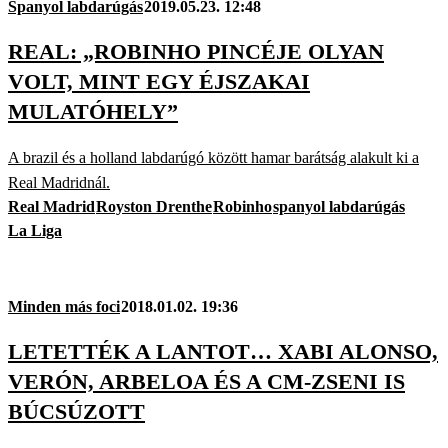
Spanyol labdarúgás
2019.05.23. 12:48
REAL: „ROBINHO PINCÉJE OLYAN
VOLT, MINT EGY ÉJSZAKAI
MULATÓHELY”
A brazil és a holland labdarúgó között hamar barátság alakult ki a
Real Madridnál.
Real Madrid
Royston Drenthe
Robinho
spanyol labdarúgás
La Liga
Minden más foci
2018.01.02. 19:36
LETETTÉK A LANTOT… XABI ALONSO,
VERÓN, ARBELOA ÉS A CM-ZSENI IS
BÚCSÚZOTT