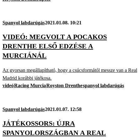
Spanyol labdarúgás
2021.01.08. 10:21
VIDEÓ: MEGVOLT A POCAKOS
DRENTHE ELSŐ EDZÉSE A
MURCIÁNÁL
Az gyorsan megállapítható, hogy a csúcsformától messze van a Real
Madrid korábbi játékosa.
videó
Racing Murcia
Royston Drenthe
spanyol labdarúgás
Spanyol labdarúgás
2021.01.07. 12:58
JÁTÉKOSSORS: ÚJRA
SPANYOLORSZÁGBAN A REAL