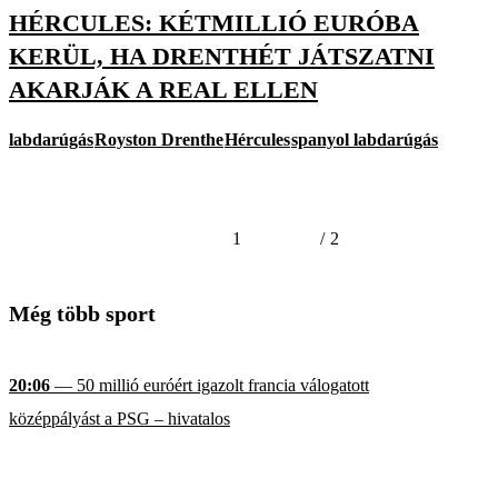
HÉRCULES: KÉTMILLIÓ EURÓBA
KERÜL, HA DRENTHÉT JÁTSZATNI
AKARJÁK A REAL ELLEN
labdarúgás
Royston Drenthe
Hércules
spanyol labdarúgás
1
/
2
Még több sport
20:06
— 50 millió euróért igazolt francia válogatott
középpályást a PSG – hivatalos