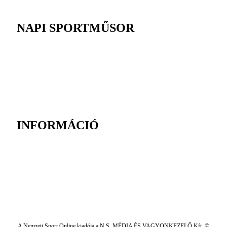
NAPI SPORTMŰSOR
INFORMÁCIÓ
A Nemzeti Sport Online kiadója a N.S. MÉDIA ÉS VAGYONKEZELŐ Kft. ©