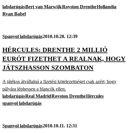
labdarúgás
Bert van Marwijk
Royston Drenthe
Hollandia
Ryan Babel
Spanyol labdarúgás
2010.10.28. 12:39
HÉRCULES: DRENTHE 2 MILLIÓ
EURÓT FIZETHET A REALNAK, HOGY
JÁTSZHASSON SZOMBATON
A játékos átvállalná a fizetési kötelezettséget csak azért, hogy
pályára léphessen a blancók ellen.
labdarúgás
Real Madrid
Royston Drenthe
Hércules
spanyol labdarúgás
Spanyol labdarúgás
2010.10.11. 12:31