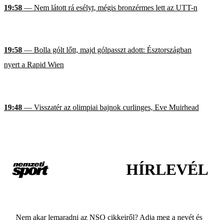
19:58
— Nem látott rá esélyt, mégis bronzérmes lett az UTT-n
19:58
— Bolla gólt lőtt, majd gólpasszt adott: Észtországban
nyert a Rapid Wien
19:48
— Visszatér az olimpiai bajnok curlinges, Eve Muirhead
HÍRLEVÉL
Nem akar lemaradni az NSO cikkeiről? Adja meg a nevét és