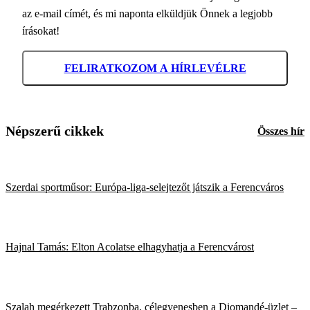
az e-mail címét, és mi naponta elküldjük Önnek a legjobb
írásokat!
FELIRATKOZOM A HÍRLEVÉLRE
Népszerű cikkek
Összes hír
Szerdai sportműsor: Európa-liga-selejtezőt játszik a Ferencváros
Hajnal Tamás: Elton Acolatse elhagyhatja a Ferencvárost
Szalah megérkezett Trabzonba, célegyenesben a Diomandé-üzlet –