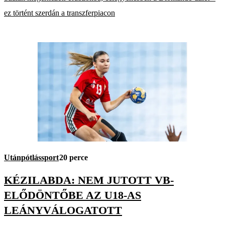
ez történt szerdán a transzferpiacon
Utánpótlássport
20 perce
KÉZILABDA: NEM JUTOTT VB-
ELŐDÖNTŐBE AZ U18-AS
LEÁNYVÁLOGATOTT