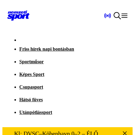
Friss hírek napi bontásban
Sportműsor
Képes Sport
Csupasport
Hátsó füves
Utánpótlássport
Kl: DVSC–Köbenhavn 0–2 – ÉLŐ