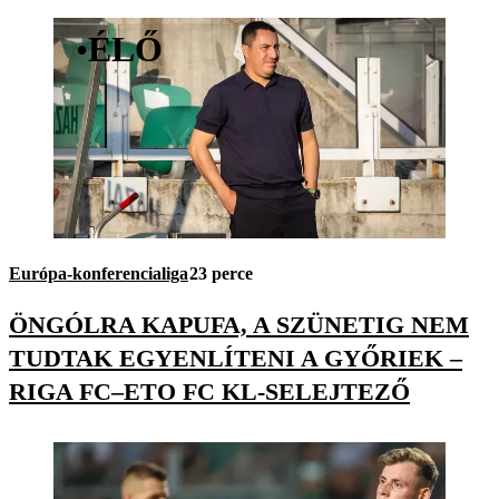
•
ÉLŐ
Európa-konferencialiga
23 perce
ÖNGÓLRA KAPUFA, A SZÜNETIG NEM
TUDTAK EGYENLÍTENI A GYŐRIEK –
RIGA FC–ETO FC KL-SELEJTEZŐ