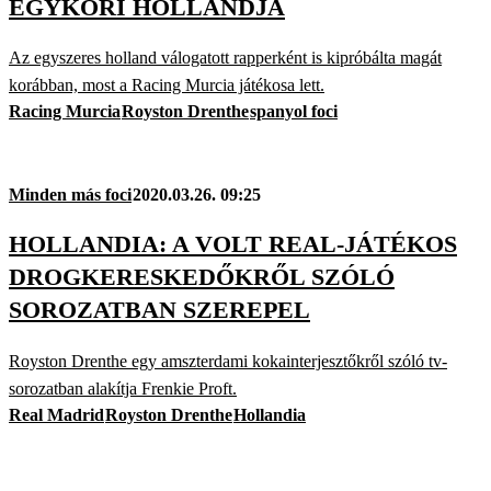
EGYKORI HOLLANDJA
Az egyszeres holland válogatott rapperként is kipróbálta magát
korábban, most a Racing Murcia játékosa lett.
Racing Murcia
Royston Drenthe
spanyol foci
Minden más foci
2020.03.26. 09:25
HOLLANDIA: A VOLT REAL-JÁTÉKOS
DROGKERESKEDŐKRŐL SZÓLÓ
SOROZATBAN SZEREPEL
Royston Drenthe egy amszterdami kokainterjesztőkről szóló tv-
sorozatban alakítja Frenkie Proft.
Real Madrid
Royston Drenthe
Hollandia