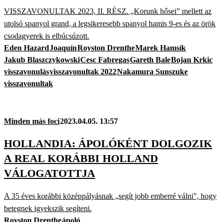
VISSZAVONULTAK 2023, II. RÉSZ. „Korunk hősei” mellett az
utolsó spanyol grand, a legsikeresebb spanyol hamis 9-es és az örök
csodagyerek is elbúcsúzott.
Eden Hazard
Joaquín
Royston Drenthe
Marek Hamsík
Jakub Blaszczykowski
Cesc Fabregas
Gareth Bale
Bojan Krkic
visszavonulás
visszavonultak 2022
Nakamura Sunszuke
visszavonultak
Minden más foci
2023.04.05. 13:57
HOLLANDIA: ÁPOLÓKÉNT DOLGOZIK
A REAL KORÁBBI HOLLAND
VÁLOGATOTTJA
A 35 éves korábbi középpályásnak „segít jobb emberré válni”, hogy
betegnek igyekszik segíteni.
Royston Drenthe
ápoló