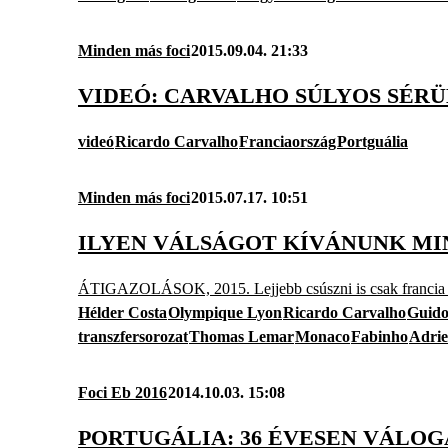
Minden más foci
2015.09.04. 21:33
VIDEÓ: CARVALHO SÚLYOS SÉRÜ
videó
Ricardo Carvalho
Franciaország
Portguália
Minden más foci
2015.07.17. 10:51
ILYEN VÁLSÁGOT KÍVÁNUNK MI
ÁTIGAZOLÁSOK, 2015. Lejjebb csúszni is csak francia ele
Hélder Costa
Olympique Lyon
Ricardo Carvalho
Guido
transzfersorozat
Thomas Lemar
Monaco
Fabinho
Adrie
Foci Eb 2016
2014.10.03. 15:08
PORTUGÁLIA: 36 ÉVESEN VÁLO