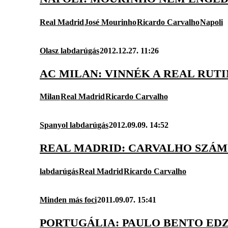
Real Madrid
José Mourinho
Ricardo Carvalho
Napoli
Olasz labdarúgás
2012.12.27. 11:26
AC MILAN: VINNÉK A REAL RUT
Milan
Real Madrid
Ricardo Carvalho
Spanyol labdarúgás
2012.09.09. 14:52
REAL MADRID: CARVALHO SZÁM
labdarúgás
Real Madrid
Ricardo Carvalho
Minden más foci
2011.09.07. 15:41
PORTUGÁLIA: PAULO BENTO E