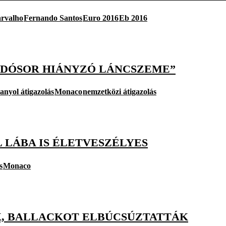
rvalho
Fernando Santos
Euro 2016
Eb 2016
ADÓSOR HIÁNYZÓ LÁNCSZEME”
anyol átigazolás
Monaco
nemzetközi átigazolás
 LÁBA IS ÉLETVESZÉLYES
s
Monaco
K, BALLACKOT ELBÚCSÚZTATTÁK