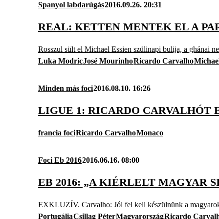
Spanyol labdarúgás
2016.09.26. 20:31
REAL: KETTEN MENTEK EL A PA
Rosszul sült el Michael Essien szülinapi bulija, a ghánai n
Luka Modric
José Mourinho
Ricardo Carvalho
Michael
Minden más foci
2016.08.10. 16:26
LIGUE 1: RICARDO CARVALHÓT
francia foci
Ricardo Carvalho
Monaco
Foci Eb 2016
2016.06.16. 08:00
EB 2016: „A KIÉRLELT MAGYAR
EXKLUZÍV. Carvalho: Jól fel kell készülnünk a magyarok e
Portugália
Csillag Péter
Magyarország
Ricardo Carval