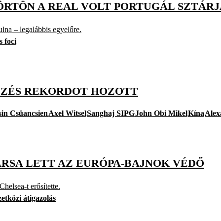
ÖRTÖN A REAL VOLT PORTUGÁL SZTÁR
lna – legalábbis egyelőre.
 foci
EZÉS REKORDOT HOZOTT
sin Csüancsien
Axel Witsel
Sanghaj SIPG
John Obi Mikel
Kína
Alex
ÁRSA LETT AZ EURÓPA-BAJNOK VÉDŐ
helsea-t erősítette.
etközi átigazolás