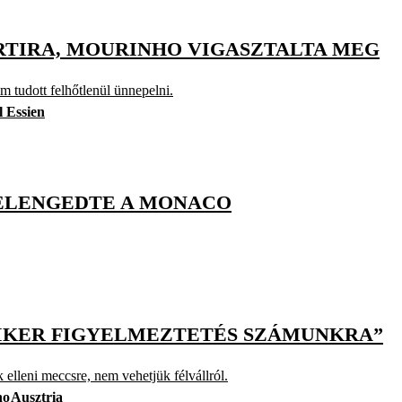
RTIRA, MOURINHO VIGASZTALTA MEG
em tudott felhőtlenül ünnepelni.
 Essien
 ELENGEDTE A MONACO
 SIKER FIGYELMEZTETÉS SZÁMUNKRA”
lleni meccsre, nem vehetjük félvállról.
ho
Ausztria