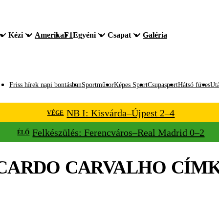
Kézi
Amerika
F1
Egyéni
Csapat
Galéria
Friss hírek napi bontásban
Sportműsor
Képes Sport
Csupasport
Hátsó füves
Utá
NB I: Kisvárda–Újpest 2–4
VÉGE
Felkészülés: Ferencváros–Real Madrid 0–2
ÉLŐ
CARDO CARVALHO
CÍM