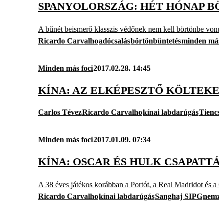
SPANYOLORSZÁG: HÉT HÓNAP B
A bűnét beismerő klasszis védőnek nem kell börtönbe vonu
Ricardo Carvalho
adócsalás
börtönbüntetés
minden más
Minden más foci
2017.02.28. 14:45
KÍNA: AZ ELKÉPESZTŐ KÖLTEK
Carlos Tévez
Ricardo Carvalho
kínai labdarúgás
Tienc
Minden más foci
2017.01.09. 07:34
KÍNA: OSCAR ÉS HULK CSAPATT
A 38 éves játékos korábban a Portót, a Real Madridot és a C
Ricardo Carvalho
kínai labdarúgás
Sanghaj SIPG
nemz