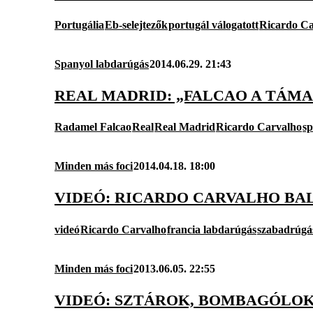
Portugália
Eb-selejtezők
portugál válogatott
Ricardo Ca
Spanyol labdarúgás
2014.06.29. 21:43
REAL MADRID: „FALCAO A TÁM
Radamel Falcao
Real
Real Madrid
Ricardo Carvalho
sp
Minden más foci
2014.04.18. 18:00
VIDEÓ: RICARDO CARVALHO BAL
videó
Ricardo Carvalho
francia labdarúgás
szabadrúgá
Minden más foci
2013.06.05. 22:55
VIDEÓ: SZTÁROK, BOMBAGÓLO