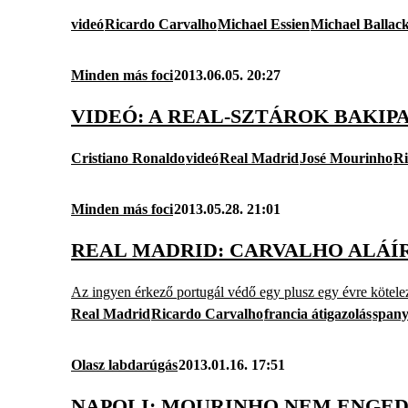
videó
Ricardo Carvalho
Michael Essien
Michael Ballac
Minden más foci
2013.06.05. 20:27
VIDEÓ: A REAL-SZTÁROK BAKI
Cristiano Ronaldo
videó
Real Madrid
José Mourinho
Ri
Minden más foci
2013.05.28. 21:01
REAL MADRID: CARVALHO ALÁÍ
Az ingyen érkező portugál védő egy plusz egy évre kötelez
Real Madrid
Ricardo Carvalho
francia átigazolás
spany
Olasz labdarúgás
2013.01.16. 17:51
NAPOLI: MOURINHO NEM ENGED