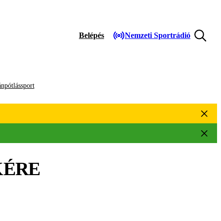
Belépés
Nemzeti Sportrádió
npótlássport
KÉRE