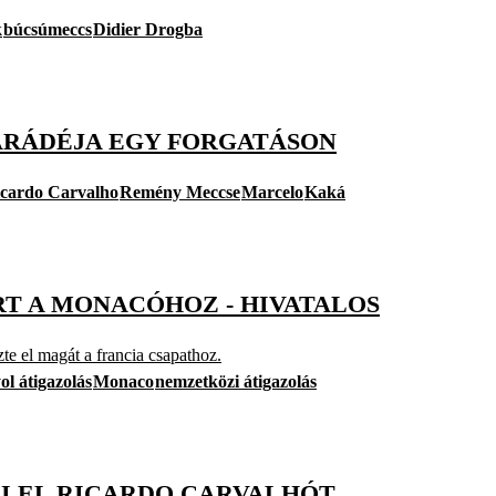
k
búcsúmeccs
Didier Drogba
PARÁDÉJA EGY FORGATÁSON
cardo Carvalho
Remény Meccse
Marcelo
Kaká
RT A MONACÓHOZ - HIVATALOS
te el magát a francia csapathoz.
ol átigazolás
Monaco
nemzetközi átigazolás
I EL RICARDO CARVALHÓT