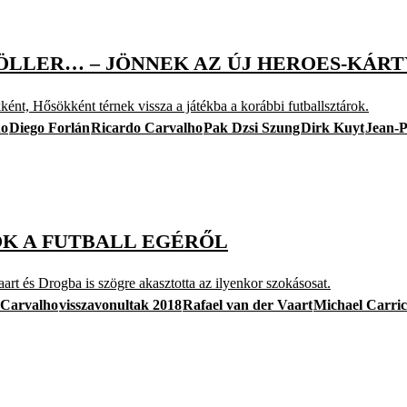
 VÖLLER… – JÖNNEK AZ ÚJ HEROES-KÁR
t, Hősökként térnek vissza a játékba a korábbi futballsztárok.
no
Diego Forlán
Ricardo Carvalho
Pak Dzsi Szung
Dirk Kuyt
Jean-P
OK A FUTBALL EGÉRŐL
 és Drogba is szögre akasztotta az ilyenkor szokásosat.
 Carvalho
visszavonultak 2018
Rafael van der Vaart
Michael Carri