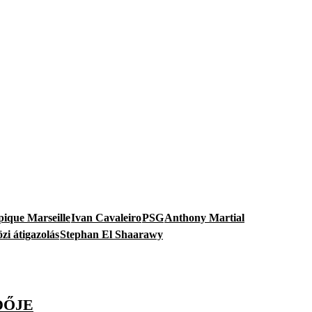
ique Marseille
Ivan Cavaleiro
PSG
Anthony Martial
zi átigazolás
Stephan El Shaarawy
DŐJE