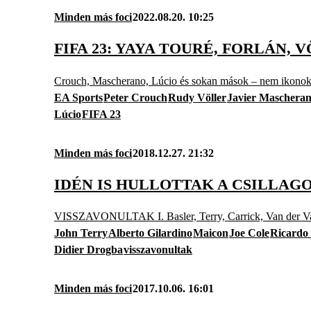
Minden más foci
2022.08.20. 10:25
FIFA 23: YAYA TOURÉ, FORLÁN,
Crouch, Mascherano, Lúcio és sokan mások – nem ikonokkén
EA Sports
Peter Crouch
Rudy Völler
Javier Maschera
Lúcio
FIFA 23
Minden más foci
2018.12.27. 21:32
IDÉN IS HULLOTTAK A CSILLAG
VISSZAVONULTAK I. Basler, Terry, Carrick, Van der Vaart
John Terry
Alberto Gilardino
Maicon
Joe Cole
Ricardo
Didier Drogba
visszavonultak
Minden más foci
2017.10.06. 16:01