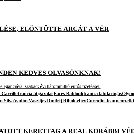
LÉSE, ELÖNTÖTTE ARCÁT A VÉR
NDEN KEDVES OLVASÓNKNAK!
ganciával szabad: évi hárommillió eurós fizetéssel.
 Carrillo
francia átigazolás
Fares Bahlouli
francia labdarúgás
Olymp
n Silva
Vadim Vasziljev
Dmitrij Ribolovljev
Corentin Jean
nemzetkö
GATOTT KERETTAG A REAL KORÁBBI VÉ