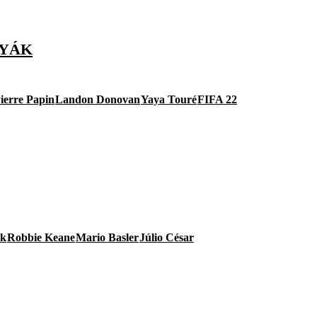
TYÁK
ierre Papin
Landon Donovan
Yaya Touré
FIFA 22
ck
Robbie Keane
Mario Basler
Júlio César