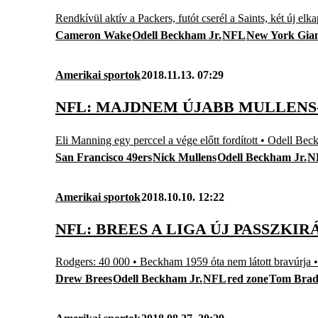
Rendkívül aktív a Packers, futót cserél a Saints, két új el
Cameron Wake
Odell Beckham Jr.
NFL
New York Gian
Amerikai sportok
2018.11.13. 07:29
NFL: MAJDNEM ÚJABB MULLENS
Eli Manning egy perccel a vége előtt fordított • Odell Beckh
San Francisco 49ers
Nick Mullens
Odell Beckham Jr.
N
Amerikai sportok
2018.10.10. 12:22
NFL: BREES A LIGA ÚJ PASSZKI
Rodgers: 40 000 • Beckham 1959 óta nem látott bravúrja • P
Drew Brees
Odell Beckham Jr.
NFL
red zone
Tom Bra