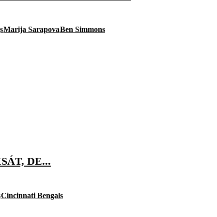
s
Marija Sarapova
Ben Simmons
T, DE...
s
Cincinnati Bengals