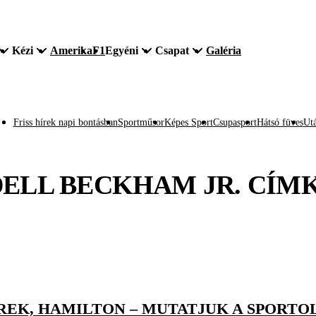
Kézi
Amerika
F1
Egyéni
Csapat
Galéria
Friss hírek napi bontásban
Sportműsor
Képes Sport
Csupasport
Hátsó füves
Utá
ELL BECKHAM JR.
CÍM
REK, HAMILTON – MUTATJUK A SPORTO