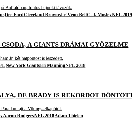
kapó Buffalóban, fontos bajnoki távozók.
ts
Dee Ford
Cleveland Browns
Le'Veon Bell
C. J. Mosley
NFL 2019
-CSODA, A GIANTS DRÁMAI GYŐZELME
am Jr. két hatpontost is leszedett.
FL
New York Giants
Eli Manning
NFL 2018
RÁLYA, DE BRADY IS REKORDOT DÖNTÖT
áratlan rajt a Vikings-elkapótól.
dy
Aaron Rodgers
NFL 2018
Adam Thielen