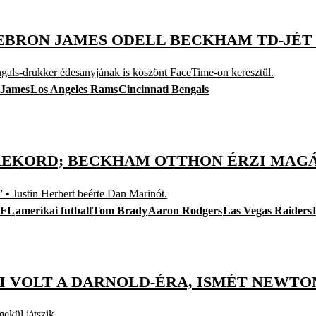
EBRON JAMES ODELL BECKHAM TD-JÉT 
gals-drukker édesanyjának is köszönt FaceTime-on keresztül.
 James
Los Angeles Rams
Cincinnati Bengals
-REKORD; BECKHAM OTTHON ÉRZI MAG
• Justin Herbert beérte Dan Marinót.
FL
amerikai futball
Tom Brady
Aaron Rodgers
Las Vegas Raiders
YI VOLT A DARNOLD-ÉRA, ISMÉT NEWT
ekül játszik.