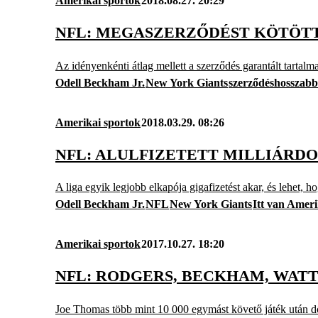
Amerikai sportok
2018.08.27. 20:29
NFL: MEGASZERZŐDÉST KÖTÖTT 
Az idényenkénti átlag mellett a szerződés garantált tartalm
Odell Beckham Jr.
New York Giants
szerződéshosszabb
Amerikai sportok
2018.03.29. 08:26
NFL: ALULFIZETETT MILLIÁRDO
A liga egyik legjobb elkapója gigafizetést akar, és lehet,
Odell Beckham Jr.
NFL
New York Giants
Itt van Amer
Amerikai sportok
2017.10.27. 18:20
NFL: RODGERS, BECKHAM, WATT
Joe Thomas több mint 10 000 egymást követő játék után dőlt