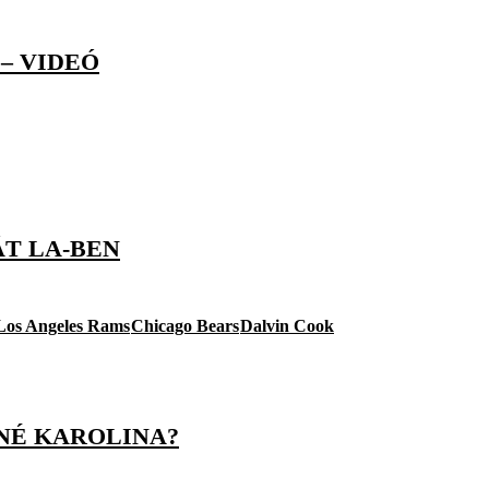
– VIDEÓ
ÁT LA-BEN
Los Angeles Rams
Chicago Bears
Dalvin Cook
ONÉ KAROLINA?