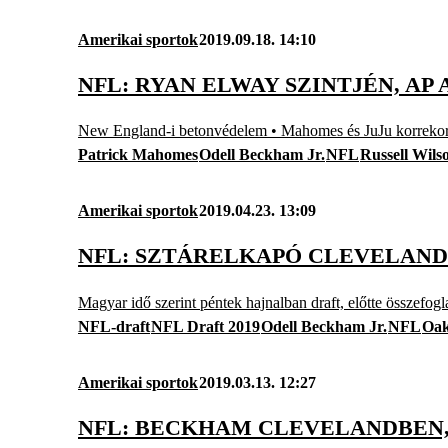
Amerikai sportok
2019.09.18. 14:10
NFL: RYAN ELWAY SZINTJÉN, AP
New England-i betonvédelem • Mahomes és JuJu korrekordj
Patrick Mahomes
Odell Beckham Jr.
NFL
Russell Wils
Amerikai sportok
2019.04.23. 13:09
NFL: SZTÁRELKAPÓ CLEVELAND
Magyar idő szerint péntek hajnalban draft, előtte összefogl
NFL-draft
NFL Draft 2019
Odell Beckham Jr.
NFL
Oak
Amerikai sportok
2019.03.13. 12:27
NFL: BECKHAM CLEVELANDBEN, N