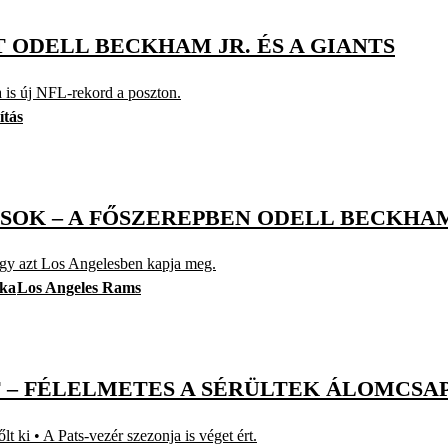
ODELL BECKHAM JR. ÉS A GIANTS
a is új NFL-rekord a poszton.
ítás
SOK – A FŐSZEREPBEN ODELL BECKHAM
 hogy azt Los Angelesben kapja meg.
ika
Los Angeles Rams
 – FÉLELMETES A SÉRÜLTEK ÁLOMCSAP
 ki • A Pats-vezér szezonja is véget ért.