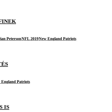
FINEK
ian Peterson
NFL 2019
New England Patriots
TÉS
England Patriots
 IS