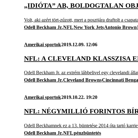
„IDIÓTA” AB, BOLDOGTALAN OBJ
Volt, aki azért tört-zúzott, mert a posztjára draftolt a csap
Odell Beckham Jr.
NFL
New York Jets
Antonio Brown
Amerikai sportok
2019.12.09. 12:06
NFL: A CLEVELAND KLASSZISA 
Odell Beckham Jr. az extrém lábbelivel egy clevelandi álla
Odell Beckham Jr.
Cleveland Browns
Cincinnati Benga
Amerikai sportok
2019.10.22. 19:20
NFL: NÉGYMILLIÓ FORINTOS BÍ
Odell Beckhamnek ez a 13. büntetése 2014 óta tartó karrier
Odell Beckham Jr.
NFL
pénzbüntetés