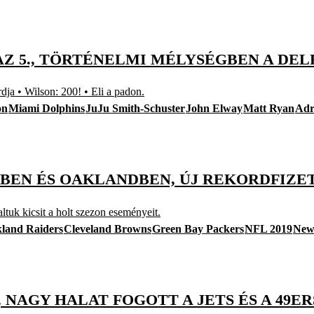
 AZ 5., TÖRTÉNELMI MÉLYSÉGBEN A DEL
a • Wilson: 200! • Eli a padon.
on
Miami Dolphins
JuJu Smith-Schuster
John Elway
Matt Ryan
Adr
BEN ÉS OAKLANDBEN, ÚJ REKORDFIZE
altuk kicsit a holt szezon eseményeit.
land Raiders
Cleveland Browns
Green Bay Packers
NFL 2019
New 
AGY HALAT FOGOTT A JETS ÉS A 49ERS