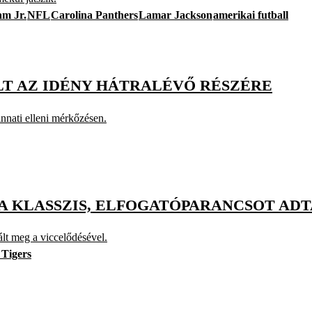
am Jr.
NFL
Carolina Panthers
Lamar Jackson
amerikai futball
LT AZ IDÉNY HÁTRALÉVŐ RÉSZÉRE
nnati elleni mérkőzésen.
 A KLASSZIS, ELFOGATÓPARANCSOT ADT
ált meg a viccelődésével.
Tigers