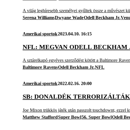
A világ leghíresebb személyei gyűltek össze a művészet kü
Serena Williams
Dwyane Wade
Odell Beckham Jr.
Venu
Amerikai sportok
2023.04.10. 16:15
NFL: MEGVAN ODELL BECKHAM J
A sztárelkapó egyéves szerződést kötött a Baltimore Raven
Baltimore Ravens
Odell Beckham Jr.
NFL
Amerikai sportok
2022.02.16. 20:00
SB: DONALDÉK TERRORIZÁLTÁK 
Joe Mixon trükkös játék után passzolt touchdownt, ezzel kü
Matthew Stafford
Super Bowl
56. Super Bowl
Odell Be