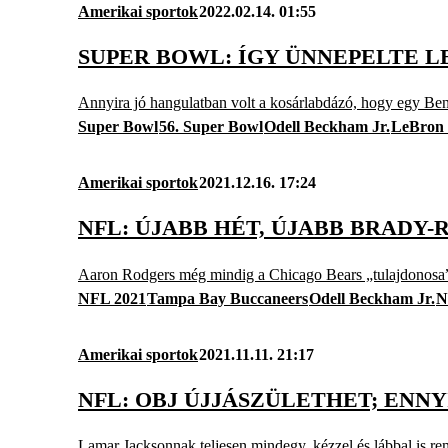
Amerikai sportok
2022.02.14. 01:55
SUPER BOWL: ÍGY ÜNNEPELTE L
Annyira jó hangulatban volt a kosárlabdázó, hogy egy Ben
Super Bowl
56. Super Bowl
Odell Beckham Jr.
LeBron
Amerikai sportok
2021.12.16. 17:24
NFL: ÚJABB HÉT, ÚJABB BRADY
Aaron Rodgers még mindig a Chicago Bears „tulajdonosa” 
NFL 2021
Tampa Bay Buccaneers
Odell Beckham Jr.
N
Amerikai sportok
2021.11.11. 21:17
NFL: OBJ ÚJJÁSZÜLETHET; ENN
Lamar Jacksonnak teljesen mindegy, kézzel és lábbal is rem