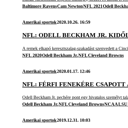
Baltimore Ravens
Cam Newton
NFL 2021
Odell Beckh
Amerikai sportok
2020.10.26. 16:59
NFL: ODELL BECKHAM JR. KIDŐ
A remek elkapó keresztszalag-szakadást szenvedett a Cinci
NFL 2020
Odell Beckham Jr.
NFL
Cleveland Browns
Amerikai sportok
2020.01.17. 12:46
NFL: FÉRFI FENEKÉRE CSAPOTT
Odell Beckham Jr. pechére pont egy hivatalos személyt tal
Odell Beckham Jr.
NFL
Cleveland Browns
NCAA
LSU 
Amerikai sportok
2019.12.31. 10:03