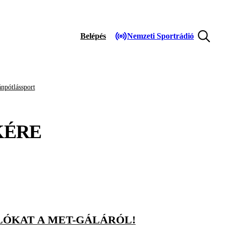
Belépés
Nemzeti Sportrádió
npótlássport
KÉRE
LÓKAT A MET-GÁLÁRÓL!