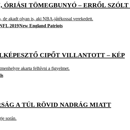
, ÓRIÁSI TÖMEGBUNYÓ – ERRŐL SZÓLT 
ata, de akadt olyan is, aki NBA-játékossal verekedett.
NFL 2019
New England Patriots
ELKÉPESZTŐ CIPŐT VILLANTOTT – KÉP
tmenhelyre akarta felhívni a figyelmet.
ls
RSÁG A TÚL RÖVID NADRÁG MIATT
je során.