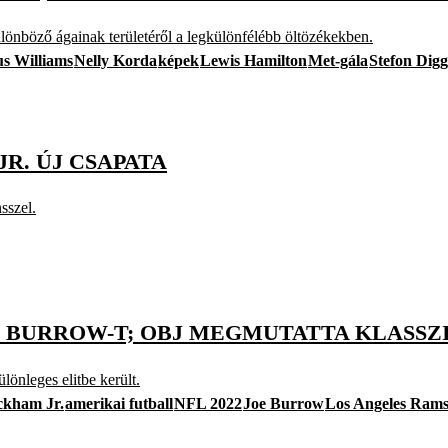
lönböző ágainak területéről a legkülönfélébb öltözékekben.
s Williams
Nelly Korda
képek
Lewis Hamilton
Met-gála
Stefon Digg
R. ÚJ CSAPATA
sszel.
BURROW-T; OBJ MEGMUTATTA KLASSZISÁ
lönleges elitbe került.
ckham Jr.
amerikai futball
NFL 2022
Joe Burrow
Los Angeles Ram