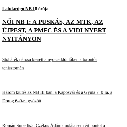
Labdarúgó NB I
8 órája
NŐI NB I: A PUSKÁS, AZ MTK, AZ
ÚJPEST, A PMFC ÉS A VIDI NYERT
NYITÁNYON
Stollárék párosa kiesett a nyolcaddöntőben a torontói
tenisztornán
Három kiütés az NB III-ban: a Kaposvár és a Gyula 7–0-ra, a
Dorog 6–0-ra győzött
Román Superliga: Czékus Ádám duplája sem ért pontot a