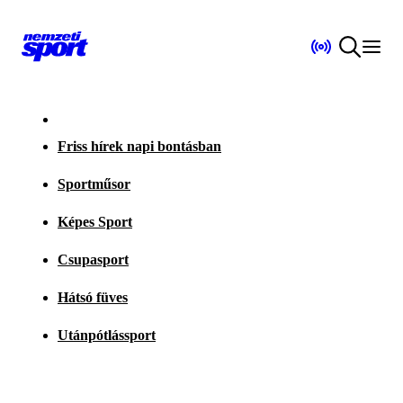
Friss hírek napi bontásban
Sportműsor
Képes Sport
Csupasport
Hátsó füves
Utánpótlássport