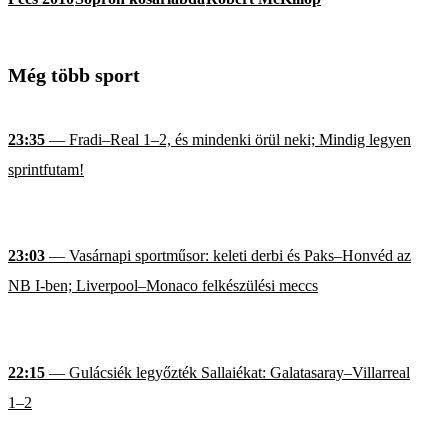
Még több sport
23:35
— Fradi–Real 1–2, és mindenki örül neki; Mindig legyen
sprintfutam!
23:03
— Vasárnapi sportműsor: keleti derbi és Paks–Honvéd az
NB I-ben; Liverpool–Monaco felkészülési meccs
22:15
— Gulácsiék legyőzték Sallaiékat: Galatasaray–Villarreal
1–2