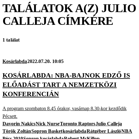
TALÁLATOK A(Z)
JULIO
CALLEJA
CÍMKÉRE
1 találat
Kosárlabda
2022.07.20. 10:05
KOSÁRLABDA: NBA-BAJNOK EDZŐ IS
ELŐADÁST TART A NEMZETKÖZI
KONFERENCIÁN
A program szombaton 8.45 órakor, vasárnap 8.30-kor kezdődik
Pécsett.
Davorin Nakics
Nick Nurse
Toronto Raptors
Julio Calleja
Török Zoltán
Sopron Basket
kosárlabda
Rátgéber László
NBA
Pécs 2010
Sopron kosárlabda
Robert McKillop