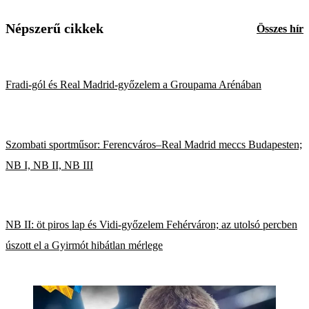
Népszerű cikkek
Összes hír
Fradi-gól és Real Madrid-győzelem a Groupama Arénában
Szombati sportműsor: Ferencváros–Real Madrid meccs Budapesten;
NB I, NB II, NB III
NB II: öt piros lap és Vidi-győzelem Fehérváron; az utolsó percben
úszott el a Gyirmót hibátlan mérlege