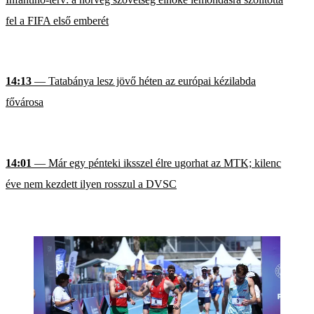
fel a FIFA első emberét
14:13
— Tatabánya lesz jövő héten az európai kézilabda
fővárosa
14:01
— Már egy pénteki iksszel élre ugorhat az MTK; kilenc
éve nem kezdett ilyen rosszul a DVSC