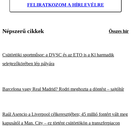
FELIRATKOZOM A HÍRLEVÉLRE
Népszerű cikkek
Összes hír
Csütörtöki sportműsor: a DVSC és az ETO is a Kl harmadik
selejtezőkörében lép pályára
Barcelona vagy Real Madrid? Rodri meghozta a döntést – sajtóhír
Raúl Asencio a Liverpool célkeresztjében; 45 millió fontért vált meg
kapusától a Man. City – ez történt csütörtökön a transzferpiacon