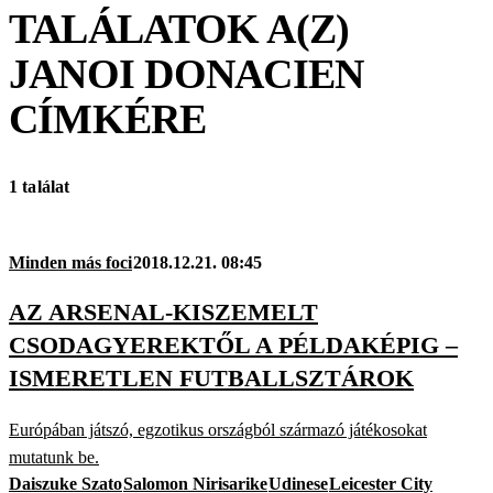
TALÁLATOK A(Z)
JANOI DONACIEN
CÍMKÉRE
1 találat
Minden más foci
2018.12.21. 08:45
AZ ARSENAL-KISZEMELT
CSODAGYEREKTŐL A PÉLDAKÉPIG –
ISMERETLEN FUTBALLSZTÁROK
Európában játszó, egzotikus országból származó játékosokat
mutatunk be.
Daiszuke Szato
Salomon Nirisarike
Udinese
Leicester City