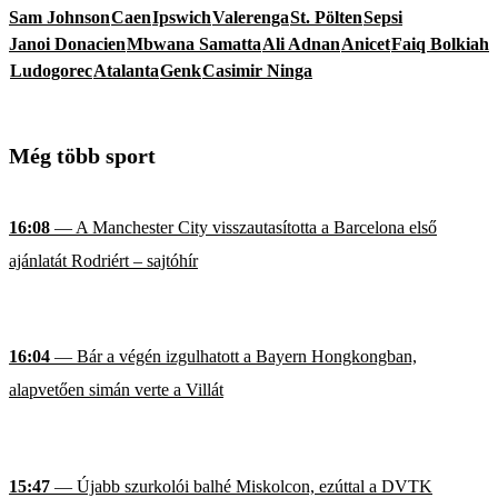
Sam Johnson
Caen
Ipswich
Valerenga
St. Pölten
Sepsi
Janoi Donacien
Mbwana Samatta
Ali Adnan
Anicet
Faiq Bolkiah
Ludogorec
Atalanta
Genk
Casimir Ninga
Még több sport
16:08
— A Manchester City visszautasította a Barcelona első
ajánlatát Rodriért – sajtóhír
16:04
— Bár a végén izgulhatott a Bayern Hongkongban,
alapvetően simán verte a Villát
15:47
— Újabb szurkolói balhé Miskolcon, ezúttal a DVTK