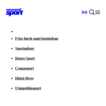
Friss hírek napi bontásban
Sportműsor
Képes Sport
Csupasport
Hátsó füves
Utánpótlássport