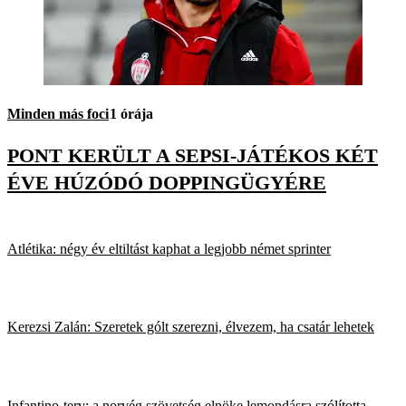
Minden más foci
1 órája
PONT KERÜLT A SEPSI-JÁTÉKOS KÉT
ÉVE HÚZÓDÓ DOPPINGÜGYÉRE
Atlétika: négy év eltiltást kaphat a legjobb német sprinter
Kerezsi Zalán: Szeretek gólt szerezni, élvezem, ha csatár lehetek
Infantino-terv: a norvég szövetség elnöke lemondásra szólította