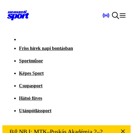
Friss hírek napi bontásban
Sportműsor
Képes Sport
Csupasport
Hátsó füves
Utánpótlássport
NB I: MTK–Puskás Akadémia 2–2
ÉLŐ