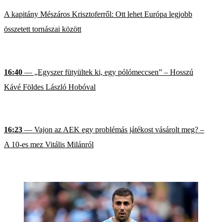
A kapitány Mészáros Krisztoferről: Ott lehet Európa legjobb
összetett tornászai között
16:40
— „Egyszer fütyültek ki, egy pólómeccsen” – Hosszú
Kávé Földes László Hobóval
16:23
— Vajon az AEK egy problémás játékost vásárolt meg? –
A 10-es mez Vitális Milánról