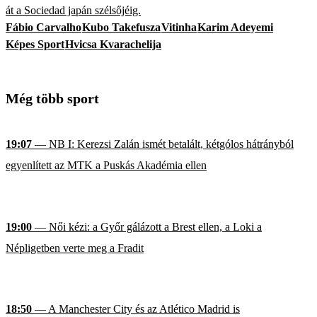
át a Sociedad japán szélsőjéig.
Fábio Carvalho
Kubo Takefusza
Vitinha
Karim Adeyemi
Képes Sport
Hvicsa Kvarachelija
Még több sport
19:07
— NB I: Kerezsi Zalán ismét betalált, kétgólos hátrányból
egyenlített az MTK a Puskás Akadémia ellen
19:00
— Női kézi: a Győr gálázott a Brest ellen, a Loki a
Népligetben verte meg a Fradit
18:50
— A Manchester City és az Atlético Madrid is