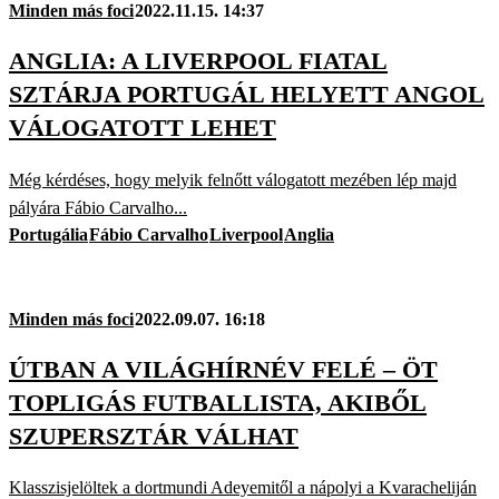
Minden más foci
2022.11.15. 14:37
ANGLIA: A LIVERPOOL FIATAL
SZTÁRJA PORTUGÁL HELYETT ANGOL
VÁLOGATOTT LEHET
Még kérdéses, hogy melyik felnőtt válogatott mezében lép majd
pályára Fábio Carvalho...
Portugália
Fábio Carvalho
Liverpool
Anglia
Minden más foci
2022.09.07. 16:18
ÚTBAN A VILÁGHÍRNÉV FELÉ – ÖT
TOPLIGÁS FUTBALLISTA, AKIBŐL
SZUPERSZTÁR VÁLHAT
Klasszisjelöltek a dortmundi Adeyemitől a nápolyi a Kvaracheliján