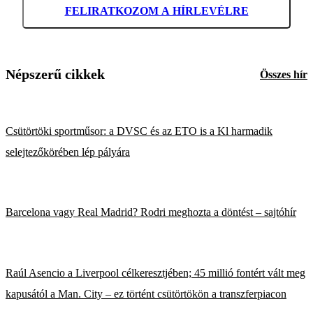
FELIRATKOZOM A HÍRLEVÉLRE
Népszerű cikkek
Összes hír
Csütörtöki sportműsor: a DVSC és az ETO is a Kl harmadik
selejtezőkörében lép pályára
Barcelona vagy Real Madrid? Rodri meghozta a döntést – sajtóhír
Raúl Asencio a Liverpool célkeresztjében; 45 millió fontért vált meg
kapusától a Man. City – ez történt csütörtökön a transzferpiacon