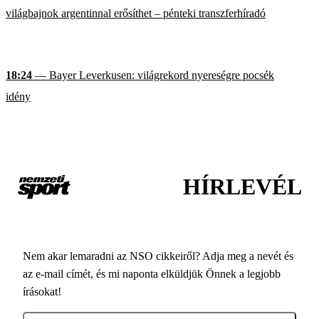
világbajnok argentinnal erősíthet – pénteki transzferhíradó
18:24
— Bayer Leverkusen: világrekord nyereségre pocsék
idény
HÍRLEVÉL
Nem akar lemaradni az NSO cikkeiről? Adja meg a nevét és
az e-mail címét, és mi naponta elküldjük Önnek a legjobb
írásokat!