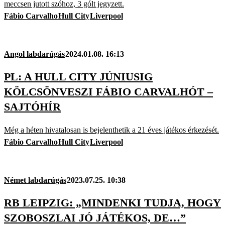
meccsen jutott szóhoz, 3 gólt jegyzett.
Fábio Carvalho
Hull City
Liverpool
Angol labdarúgás
2024.01.08. 16:13
PL: A HULL CITY JÚNIUSIG
KÖLCSÖNVESZI FÁBIO CARVALHÓT –
SAJTÓHÍR
Még a héten hivatalosan is bejelenthetik a 21 éves játékos érkezését.
Fábio Carvalho
Hull City
Liverpool
Német labdarúgás
2023.07.25. 10:38
RB LEIPZIG: „MINDENKI TUDJA, HOGY
SZOBOSZLAI JÓ JÁTÉKOS, DE…”