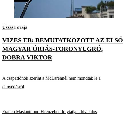
Úszás
1 órája
VIZES EB: BEMUTATKOZOTT AZ ELSŐ
MAGYAR ÓRIÁS-TORONYUGRÓ,
DOBRA VIKTOR
A csapatfőnök szerint a McLarennél nem mondtak le a
címvédésről
Franco Mastantuono Firenzében folytatja – hivatalos