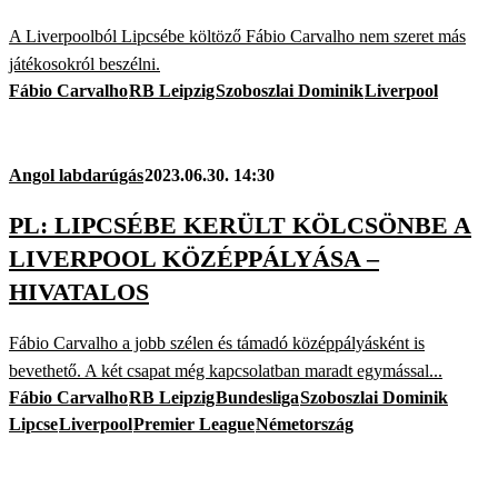
A Liverpoolból Lipcsébe költöző Fábio Carvalho nem szeret más
játékosokról beszélni.
Fábio Carvalho
RB Leipzig
Szoboszlai Dominik
Liverpool
Angol labdarúgás
2023.06.30. 14:30
PL: LIPCSÉBE KERÜLT KÖLCSÖNBE A
LIVERPOOL KÖZÉPPÁLYÁSA –
HIVATALOS
Fábio Carvalho a jobb szélen és támadó középpályásként is
bevethető. A két csapat még kapcsolatban maradt egymással...
Fábio Carvalho
RB Leipzig
Bundesliga
Szoboszlai Dominik
Lipcse
Liverpool
Premier League
Németország