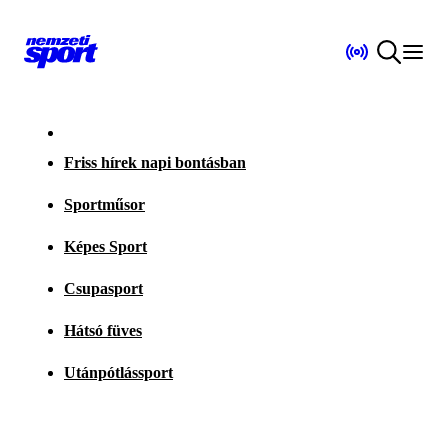
Friss hírek napi bontásban
Sportműsor
Képes Sport
Csupasport
Hátsó füves
Utánpótlássport