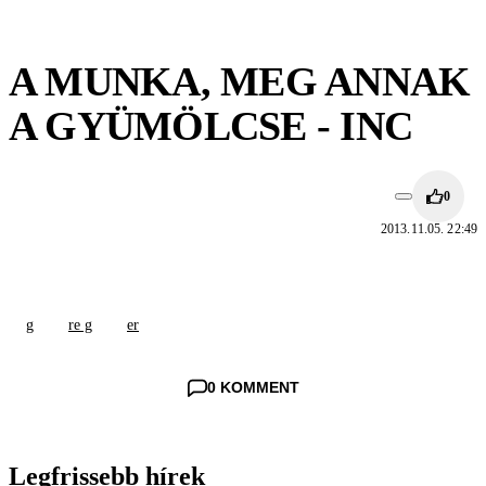
A MUNKA, MEG ANNAK
A GYÜMÖLCSE - INC
0
2013.11.05. 22:49
g
re g
er
0 KOMMENT
Legfrissebb hírek