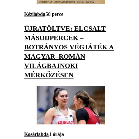
Kézilabda
58 perce
ÚJRATÖLTVE: ELCSALT
MÁSODPERCEK –
BOTRÁNYOS VÉGJÁTÉK A
MAGYAR–ROMÁN
VILÁGBAJNOKI
MÉRKŐZÉSEN
Kosárlabda
1 órája