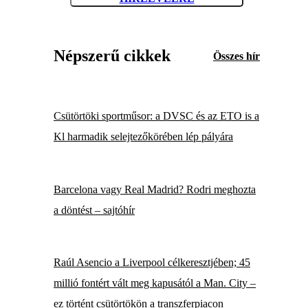
Népszerű cikkek
Összes hír
Csütörtöki sportműsor: a DVSC és az ETO is a
Kl harmadik selejtezőkörében lép pályára
Barcelona vagy Real Madrid? Rodri meghozta
a döntést – sajtóhír
Raúl Asencio a Liverpool célkeresztjében; 45
millió fontért vált meg kapusától a Man. City –
ez történt csütörtökön a transzferpiacon