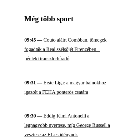
Még több sport
09:45
— Couto aláírt Comóban, tömegek
fogadták a Real szélsőjét Firenzében –
pénteki transzferhíradó
09:31
— Erste Liga: a magyar bajnokhoz
igazolt a FEHA ponterős csatára
09:30
— Eddig Kimi Antonelli a
legnagyobb nyertese, míg George Russell a
vesztese az F1-es idénynek