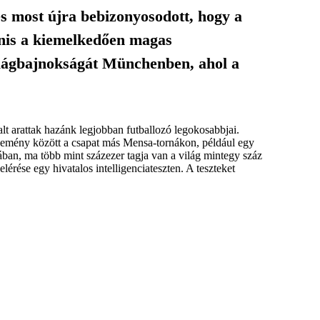
és most újra bebizonyosodott, hogy a
nis a kiemelkedően magas
ilágbajnokságát Münchenben, ahol a
lt arattak hazánk legjobban futballozó legokosabbjai.
esemény között a csapat más Mensa-tornákon, például egy
ában, ma több mint százezer tagja van a világ mintegy száz
érése egy hivatalos intelligenciateszten. A teszteket