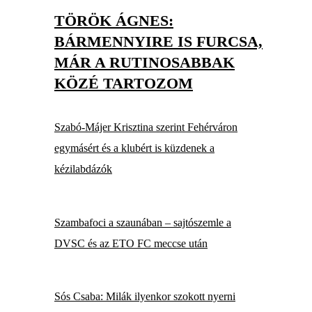
TÖRÖK ÁGNES:
BÁRMENNYIRE IS FURCSA,
MÁR A RUTINOSABBAK
KÖZÉ TARTOZOM
Szabó-Májer Krisztina szerint Fehérváron
egymásért és a klubért is küzdenek a
kézilabdázók
Szambafoci a szaunában – sajtószemle a
DVSC és az ETO FC meccse után
Sós Csaba: Milák ilyenkor szokott nyerni