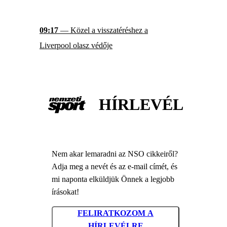
09:17
— Közel a visszatéréshez a
Liverpool olasz védője
HÍRLEVÉL
Nem akar lemaradni az NSO cikkeiről?
Adja meg a nevét és az e-mail címét, és
mi naponta elküldjük Önnek a legjobb
írásokat!
FELIRATKOZOM A
HÍRLEVÉLRE