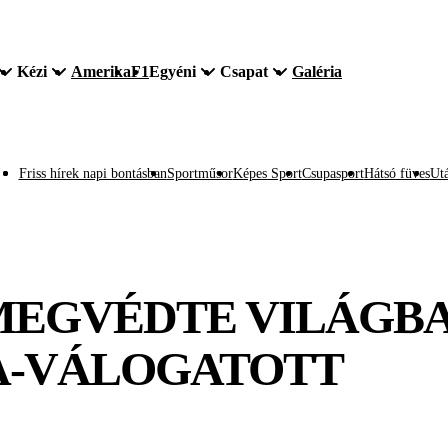
Kézi
Amerika
F1
Egyéni
Csapat
Galéria
Friss hírek napi bontásban
Sportműsor
Képes Sport
Csupasport
Hátsó füves
Utá
MEGVÉDTE VILÁGBA
A-VÁLOGATOTT