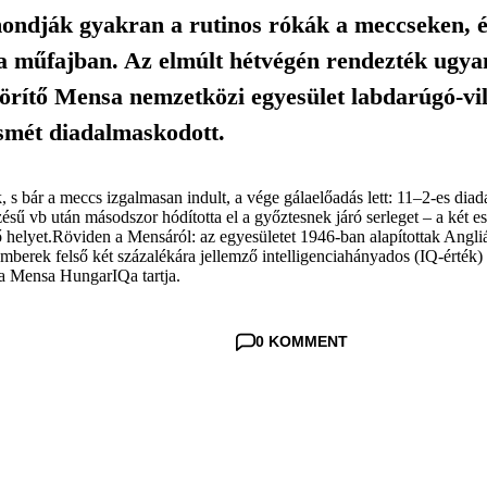
– mondják gyakran a rutinos rókák a meccseken, 
a műfajban. Az elmúlt hétvégén rendezték ugya
mörítő Mensa nemzetközi egyesület labdarúgó-v
smét diadalmaskodott.
 bár a meccs izgalmasan indult, a vége gálaelőadás lett: 11–2-es diada
sű vb után másodszor hódította el a győztesnek járó serleget – a két 
ő helyet.Röviden a Mensáról: az egyesületet 1946-ban alapítottak Angli
berek felső két százalékára jellemző intelligenciahányados (IQ-érték) el
a Mensa HungarIQa tartja.
0 KOMMENT