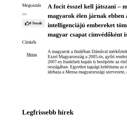
Megosztás
A focit ésszel kell játszani 
magyarok élen járnak ebben 
0
Tetszik
intelligenciájú embereket tö
magyar csapat címvédőként i
Címkék
A magyarok a fináléban Dániával mérkőztek, s
Mensa
Ezzel Magyarország a 2005-ös, győri rendezé
2007-es frankfurti kupán is besöpörte az els
országában. Egyetlen tagsági kritériuma az em
idehaza a Mensa magyarországi szervezete, 
Legfrissebb hírek