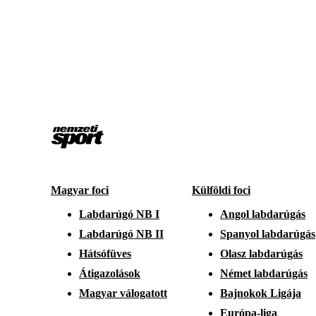
Magyar foci
Külföldi foci
Labdarúgó NB I
Angol labdarúgás
Labdarúgó NB II
Spanyol labdarúgás
Hátsófüves
Olasz labdarúgás
Átigazolások
Német labdarúgás
Magyar válogatott
Bajnokok Ligája
Európa-liga