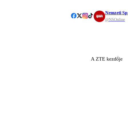
Nemzeti Sp
@NSOnline
A ZTE kezdője