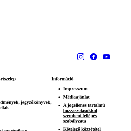
rtszelep
Információ
Impresszum
Médiaajánlat
dmények, jegyzőkönyvek,
A jogellenes tartalmú
ellák
hozzászólásokkal
szembeni fellépés
szabályzata
Kötelező közzététel
i sportműsor