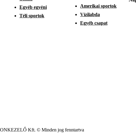
Amerikai sportok
Egyéb egyéni
Vízilabda
Téli sportok
Egyéb csapat
YONKEZELŐ Kft. © Minden jog fenntartva