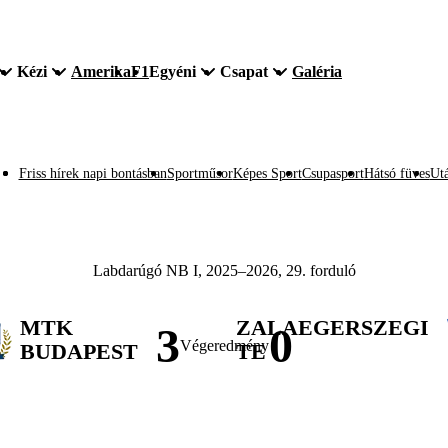
Kézi
Amerika
F1
Egyéni
Csapat
Galéria
Friss hírek napi bontásban
Sportműsor
Képes Sport
Csupasport
Hátsó füves
Utá
Labdarúgó NB I, 2025–2026, 29. forduló
MTK
ZALAEGERSZEGI
3
0
Végeredmény
BUDAPEST
TE