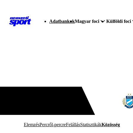
Adatbankok
Magyar foci
Külföldi foci
Elemzés
Percről-percre
Felállás
Statisztikák
Közösség