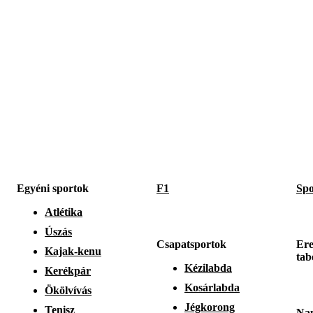
Egyéni sportok
F1
Spo
Atlétika
Úszás
Csapatsportok
Ere
Kajak-kenu
tab
Kézilabda
Kerékpár
Kosárlabda
Ökölvívás
Jégkorong
Tenisz
Nap