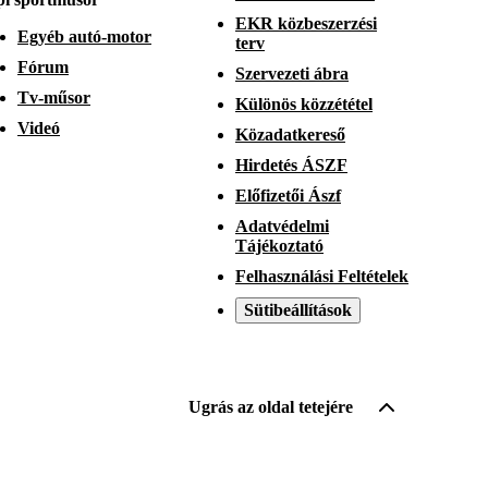
EKR közbeszerzési
Egyéb autó-motor
terv
Fórum
Szervezeti ábra
Tv-műsor
Különös közzététel
Videó
Közadatkereső
Hirdetés ÁSZF
Előfizetői Ászf
Adatvédelmi
Tájékoztató
Felhasználási Feltételek
Sütibeállítások
Ugrás az oldal tetejére