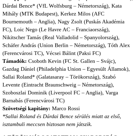
Dárdai Bence* (VfL Wolfsburg – Németország), Kata
Mihály (MTK Budapest), Kerkez Milos (AFC
Bournemouth – Anglia), Nagy Zsolt (Puskás Akadémia
FC), Loic Nego (Le Havre AC – Franciaország),
Nikitscher Tamás (Real Valladolid – Spanyolország),
Schäfer András (Union Berlin – Németország), Tóth Alex
(Ferencvárosi TC), Vécsei Bálint (Paksi FC)
Támadók:
Csoboth Kevin (FC St. Gallen – Svájc),
Gazdag Dániel (Philadelphia Union – Egyesült Államok),
Sallai Roland* (Galatasaray – Törökország), Szabó
Levente (Eintracht Braunschweig – Németország),
Szoboszlai Dominik (Liverpool FC – Anglia), Varga
Barnabás (Ferencvárosi TC)
Szövetségi kapitány:
Marco Rossi
*Sallai Roland és Dárdai Bence sérülés miatt az első,
isztambuli meccsen biztosan nem játszik.