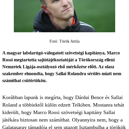
Fotó: Török Attila
A magyar labdarúgó-válogatott szövetségi kapitánya, Marco
Rossi megtartotta sajtótájékoztatóját a Törökország elleni
Nemzetek Ligája-osztályozó első mérkőzése előtt. Az olasz
szakember elmondta, hogy Sallai Rolandra sérülés miatt nem
számíthat csütörtökön.
Korábban lapunk is megírta, hogy Dárdai Bence és Sallai
Roland a többiektől külön edzett Telkiben. Mostanra tehát
kiderült, hogy Marco Rossi szövetségi kapitány Sallai
játékára biztosan nem számíthat. Olyannyira nem, hogy a
Galatasaray támadója el sem utazott Isztambulba a törökök