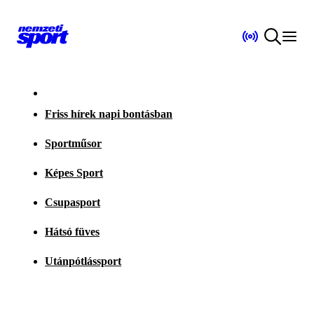
Friss hírek napi bontásban
Sportműsor
Képes Sport
Csupasport
Hátsó füves
Utánpótlássport