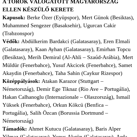
A TÖRÖK VÁLOGATOTT MAGYARORSZÁG
ELLEN KÉSZÜLŐ KERETE
Kapusok:
Berke Özer (Eyüpspor), Mert Günok (Besiktas),
Muhammed Sengezer (Basaksehir), Ugurcan Cakir
(Trabzonspor)
Védők:
Abdülkerim Bardakci (Galatasaray), Eren Elmali
(Galatasaray), Kaan Ayhan (Galatasaray), Emirhan Topcu
(Besiktas), Merih Demiral (Al-Ahli – Szaúd-Arábia), Mert
Müldür (Fenerbahce), Yusuf Akcicek (Fenerbahce), Samet
Akaydin (Fenerbahce), Taha Sahin (Caykur Rizespor)
Középpályások:
Atakan Karazor (Stuttgart –
Németország), Demir Ege Tiknaz (Rio Ave – Portugália),
Hakan Calhanoglu (Internazionale – Olaszország), Ismail
Yüksek (Fenerbahce), Orkun Kökcü (Benfica –
Portugália), Salih Özcan (Borussia Dortmund –
Németország)
Támadók:
Ahmet Kutucu (Galatasaray), Baris Alper
Yilmaz (Galatasaray), Yunus Akgün (Galatasaray), Arda