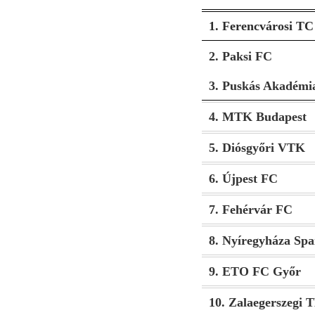
1. Ferencvárosi TC
2. Paksi FC
3. Puskás Akadémi
4. MTK Budapest
5. Diósgyőri VTK
6. Újpest FC
7. Fehérvár FC
8. Nyíregyháza Spa
9. ETO FC Győr
10. Zalaegerszegi 