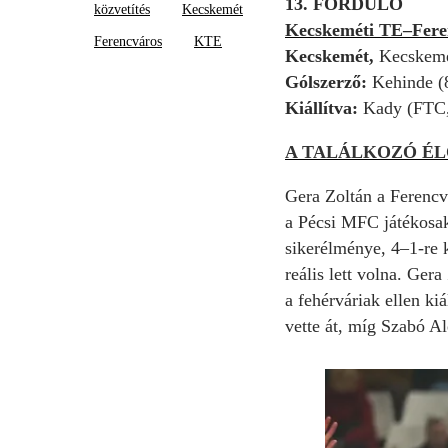
13. FORDULÓ
közvetítés
Kecskemét
Kecskeméti TE–Feren
Ferencváros
KTE
Kecskemét,
Kecskemé
Gólszerző:
Kehinde (
Kiállítva:
Kady (FTC,
A TALÁLKOZÓ ÉL
Gera Zoltán a Ferencvá
a Pécsi MFC játékosak
sikerélménye, 4–1-re k
reális lett volna. Ger
a fehérváriak ellen ki
vette át, míg Szabó Al