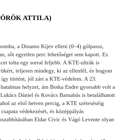
TÖRÖK ATTILA)
 bomba, a Dinamo Kijev elleni (0–4) gólpassz,
n, sőt egyetlen perc lehetőséget sem kapott. Ez
et tolta egy sorral feljebb. A KTE-ultrák is
ükért, teljesen mindegy, ki az ellenfél, és hogyan
 így történt, jól zárt a KTE-védelem. A 23.
 hatalmas helyzet, ám Botka Endre gyorsabb volt a
 Lukács Dániel és Kovács Barnabás is betalálhatott
ahol az első hetven percig, a KTE széteséséig
 csapata védekezését, és középpályás
osszabbításában Eldar Civic és Vágó Levente olyan