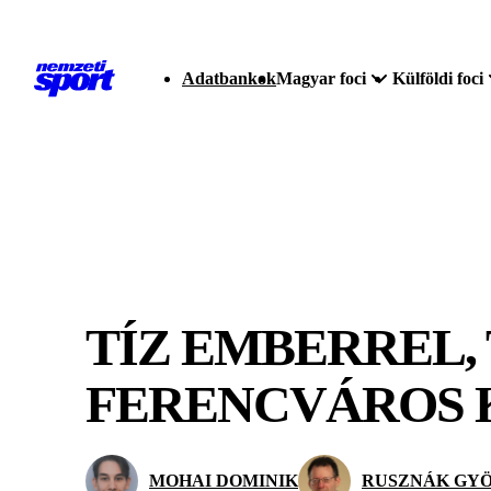
Adatbankok
Magyar foci
Külföldi foci
TÍZ EMBERREL, 
FERENCVÁROS 
MOHAI DOMINIK
RUSZNÁK GY