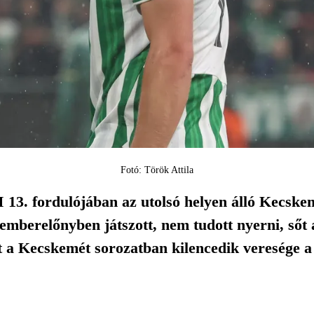
Fotó: Török Attila
13. fordulójában az utolsó helyen álló Kecskem
t emberelőnyben játszott, nem tudott nyerni, ső
lt a Kecskemét sorozatban kilencedik veresége 