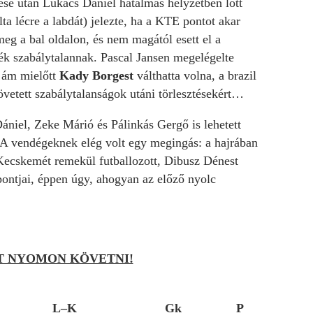
se után Lukács Dániel hatalmas helyzetben lőtt
ta lécre a labdát) jelezte, ha a KTE pontot akar
eg a bal oldalon, és nem magától esett el a
k szabálytalannak. Pascal Jansen megelégelte
, ám mielőtt
Kady Borgest
válthatta volna, a brazil
követett szabálytalanságok utáni törlesztésekért…
Dániel, Zeke Márió és Pálinkás Gergő is lehetett
 A vendégeknek elég volt egy megingás: a hajrában
 Kecskemét remekül futballozott, Dibusz Dénest
pontjai, éppen úgy, ahogyan az előző nyolc
ET NYOMON KÖVETNI!
L–K
Gk
P