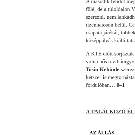
A második félidőt még
fölé, de a túloldalon 
szerezni, nem lankadha
tizenhatoson belül, C
csapata játékát, többe
középpályás kiállíttat
A KTE előtt sorjáztak 
volna hős a villámgyo
Tosin Kehinde
szerez
kétszer is megtornázta
fordulóban…
0–1
A TALÁLKOZÓ ÉL
AZ ÁLLÁS