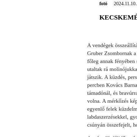
fotó
2024.11.10.
KECSKEMÉT
A vendégek összeállítá
Gruber Zsombornak a s
főleg annak fényében s
utaltak rá molinójukka
játszik. A küzdés, per
percben Kovács Barnab
támadónál, és bravúrra
volna. A mérkőzés kép
egyenlő felek küzdelm
labdaszerzésekkel, gy
csúnyán összefejelt, h