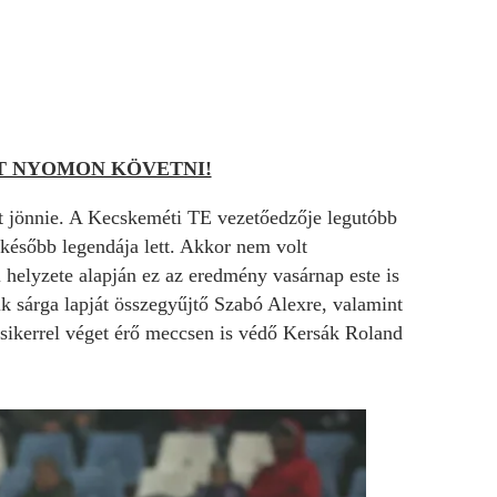
ET NYOMON KÖVETNI!
ett jönnie. A Kecskeméti TE vezetőedzője legutóbb
később legendája lett. Akkor nem volt
i helyzete alapján ez az eredmény vasárnap este is
ik sárga lapját összegyűjtő Szabó Alexre, valamint
C sikerrel véget érő meccsen is védő Kersák Roland