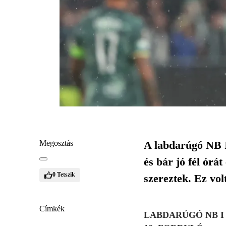
Megosztás
A labdarúgó NB I 
és bár jó fél órá
0
Tetszik
szereztek. Ez vo
Címkék
LABDARÚGÓ NB I