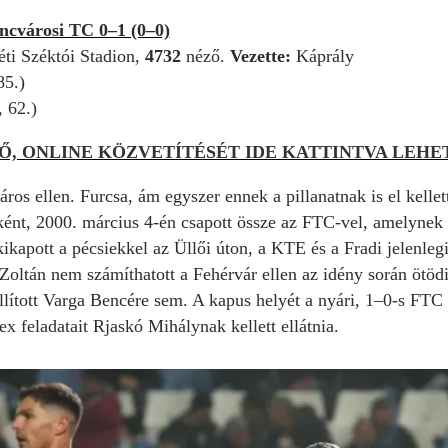
cvárosi TC 0–1 (0–0)
ti Széktói Stadion,
4732
néző.
Vezette:
Káprály
85.)
 62.)
Ő, ONLINE KÖZVETÍTÉSÉT IDE KATTINTVA LEH
ros ellen. Furcsa, ám egyszer ennek a pillanatnak is el kell
ént, 2000. március 4-én csapott össze az FTC-vel, amelynek 
ikapott a pécsiekkel az Üllői úton, a KTE és a Fradi jelenleg
a Zoltán nem számíthatott a Fehérvár ellen az idény során ötöd
állított Varga Bencére sem. A kapus helyét a nyári, 1–0-s FT
ex feladatait Rjaskó Mihálynak kellett ellátnia.