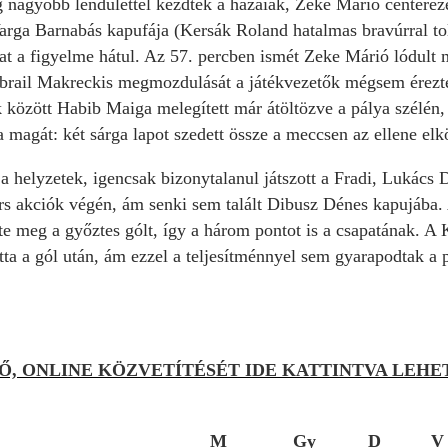
 nagyobb lendülettel kezdték a hazaiak, Zeke Márió centerezé
Varga Barnabás kapufája (Kersák Roland hatalmas bravúrral tol
t a figyelme hátul. Az 57. percben ismét Zeke Márió lódult m
ebrail Makreckis megmozdulását a játékvezetők mégsem érezté
k között Habib Maiga melegített már átöltözve a pálya szélén
ta magát: két sárga lapot szedett össze a meccsen az ellene el
a helyzetek, igencsak bizonytalanul játszott a Fradi, Lukács 
rs akciók végén, ám senki sem talált Dibusz Dénes kapujába.
te meg a győztes gólt, így a három pontot is a csapatának. A
tta a gól után, ám ezzel a teljesítménnyel sem gyarapodtak a 
Ő, ONLINE KÖZVETÍTÉSÉT IDE KATTINTVA LEH
M
Gy
D
V