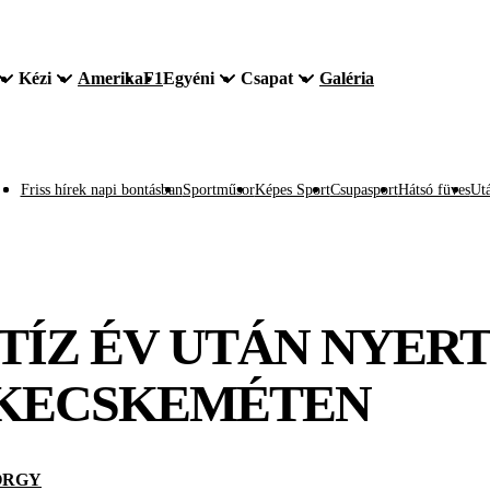
Kézi
Amerika
F1
Egyéni
Csapat
Galéria
Friss hírek napi bontásban
Sportműsor
Képes Sport
Csupasport
Hátsó füves
Utá
TÍZ ÉV UTÁN NYERT
KECSKEMÉTEN
ÖRGY