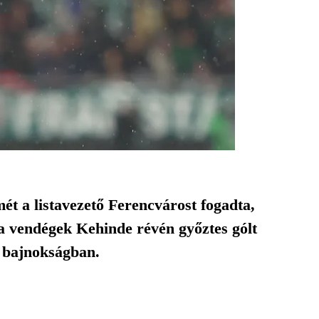
ét a listavezető Ferencvárost fogadta,
t a vendégek Kehinde révén győztes gólt
a bajnokságban.