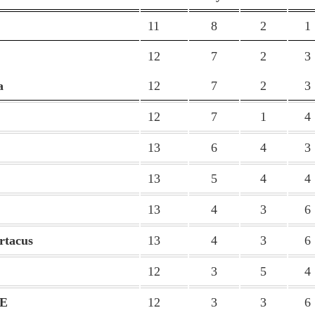
11
8
2
1
12
7
2
3
a
12
7
2
3
12
7
1
4
13
6
4
3
13
5
4
4
13
4
3
6
rtacus
13
4
3
6
12
3
5
4
TE
12
3
3
6