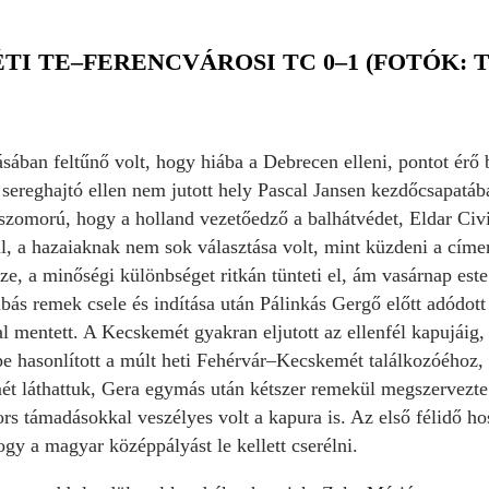
I TE–FERENCVÁROSI TC 0–1 (FOTÓK: 
sában feltűnő volt, hogy hiába a Debrecen elleni, pontot érő
ereghajtó ellen nem jutott hely Pascal Jansen kezdőcsapatába
zomorú, hogy a holland vezetőedző a balhátvédet, Eldar Civic
l, a hazaiaknak nem sok választása volt, mint küzdeni a címer
sze, a minőségi különbséget ritkán tünteti el, ám vasárnap este
ás remek csele és indítása után Pálinkás Gergő előtt adódott
l mentett. A Kecskemét gyakran eljutott az ellenfél kapujáig,
e hasonlított a múlt heti Fehérvár–Kecskemét találkozóéhoz, 
ét láthattuk, Gera egymás után kétszer remekül megszervezte
ors támadásokkal veszélyes volt a kapura is. Az első félidő h
ogy a magyar középpályást le kellett cserélni.