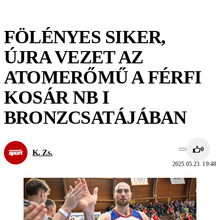
FÖLÉNYES SIKER,
ÚJRA VEZET AZ
ATOMERŐMŰ A FÉRFI
KOSÁR NB I
BRONZCSATÁJÁBAN
0
K. Zs.
2025.05.23. 19:48