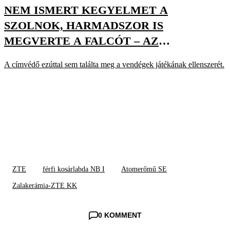
NEM ISMERT KEGYELMET A
SZOLNOK, HARMADSZOR IS
MEGVERTE A FALCÓT – AZ
OLAJBÁNYÁSZ A FÉRFI KOSÁR NB I
A címvédő ezúttal sem találta meg a vendégek játékának ellenszerét.
BAJNOKA!
ZTE
férfi kosárlabda NB I
Atomerőmű SE
Zalakerámia-ZTE KK
0 KOMMENT