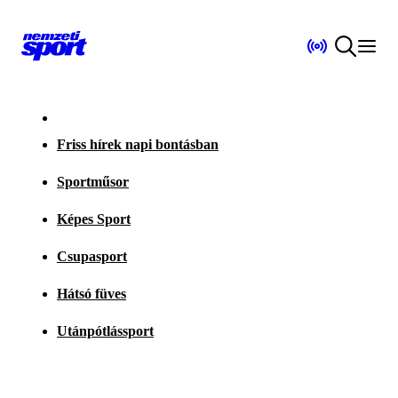
Friss hírek napi bontásban
Sportműsor
Képes Sport
Csupasport
Hátsó füves
Utánpótlássport