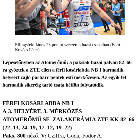
Eilingsfeld János 23 pontot szerzett a hazai csapatban (Fotó:
Kovács Péter)
Lépéselőnyben az Atomerőmű: a paksiak hazai pályán 82–66-
ra győztek a ZTE ellen a férfi kosárlabda NB I harmadik
helyéért zajló párharc péntek esti mérkőzésén. Az egyik fél
harmadik sikeréig tartó csata hétfőn folytatódik.
FÉRFI KOSÁRLABDA NB I
A
3. HELYÉRT, 3. MÉRKŐZÉS
ATOMERŐMŰ SE–ZALAKERÁMIA ZTE KK 82–66
(22–13, 24–19, 17–12, 19–22)
Paks, 800
néző.
V:
Cziffra, Goda, Fodor A.