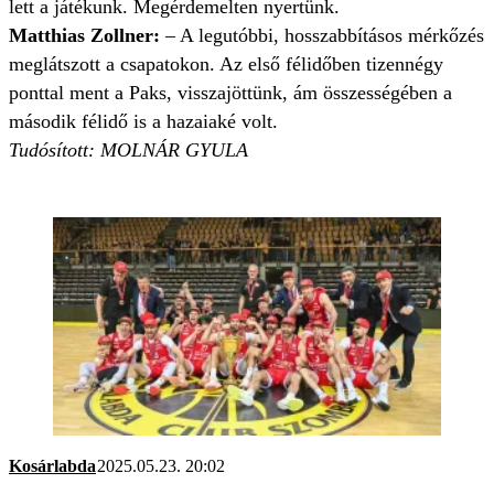
lett a játékunk. Megérdemelten nyertünk.
Matthias Zollner:
– A legutóbbi, hosszabbításos mérkőzés
meglátszott a csapatokon. Az első félidőben tizennégy
ponttal ment a Paks, visszajöttünk, ám összességében a
második félidő is a hazaiaké volt.
Tudósított: MOLNÁR GYULA
Kosárlabda
2025.05.23. 20:02