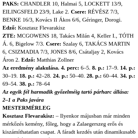
PAKS:
CHANDLER 10, Halmai 5, LOCKETT 13/9,
EILINGSFELD 23/9, Lake 2.
Csere:
RÉVÉSZ 7/3,
BENKE 16/3, Kovács II Ákos 6/6, Géringer, Dorogi.
Edző:
Kosztasz Flevarakisz
ZTE:
MCGOWENS 18, Takács Milán 4, Keller I., TÓTH
Á. 6, Bigelow 7/3.
Csere:
Szalay 6, TAKÁCS MARTIN
6, CSIZMADIA 7/3, JONES 8/6, Csátaljay 2, Kovács
Áron 2.
Edző:
Matthias Zollner
Az eredmény alakulása.
4. perc:
6–5.
8. p.:
17–9.
14. p.:
30–19.
18. p.:
42–28.
24. p.:
50–40.
28. p.:
60–44.
34. p.:
69–54.
38. p.:
78–64
Az egyik fél harmadik győzelméig tartó párharc állása:
2–1 a Paks javára
MESTERMÉRLEG
Kosztasz Flevarakisz:
– Ilyenkor májusban már minden
mérkőzés kemény, főleg, hogy a Zalaegerszeg erős és
kiszámíthatatlan csapat. A fáradt kezdés után dinamikusabb