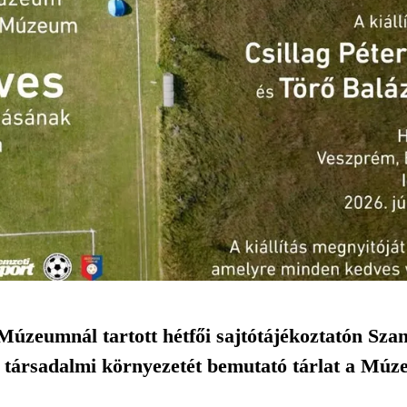
úzeumnál tartott hétfői sajtótájékoztatón Szan
s társadalmi környezetét bemutató tárlat a Múz