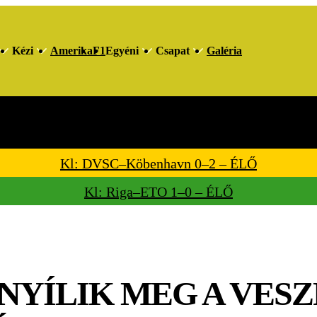
Kézi
Amerika
F1
Egyéni
Csapat
Galéria
Friss hírek napi bontásban
Sportműsor
Képes Sport
Csupasport
Hátsó füves
Utá
Kl: DVSC–Köbenhavn 0–2 – ÉLŐ
Kl: Riga–ETO 1–0 – ÉLŐ
YÍLIK MEG A VES