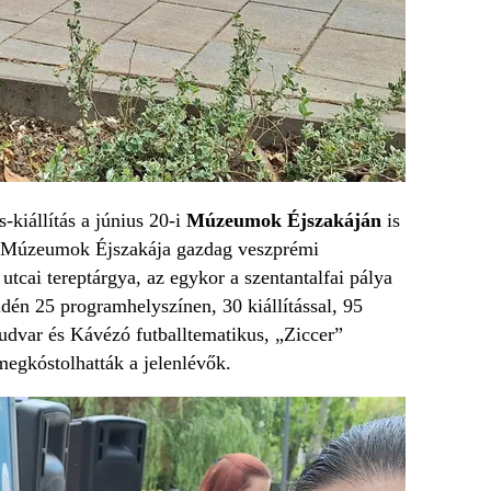
kiállítás a június 20-i
Múzeumok Éjszakáján
is
. A Múzeumok Éjszakája gazdag veszprémi
utcai tereptárgya, az egykor a szentantalfai pálya
idén 25 programhelyszínen, 30 kiállítással, 95
udvar és Kávézó futballtematikus, „Ziccer”
megkóstolhatták a jelenlévők.