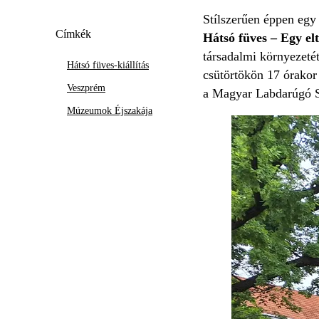
Stílszerűen éppen egy 
Címkék
Hátsó füves – Egy elt
társadalmi környezetét
Hátsó füves-kiállítás
csütörtökön 17 órakor
Veszprém
a Magyar Labdarúgó S
Múzeumok Éjszakája