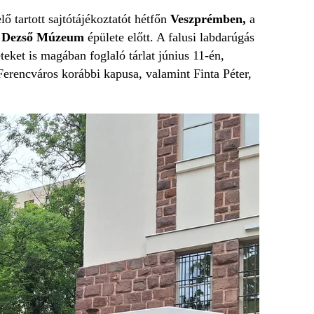
ő tartott sajtótájékoztatót hétfőn
Veszprémben,
a
 Dezső Múzeum
épülete előtt. A falusi labdarúgás
eket is magában foglaló tárlat június 11-én,
rencváros korábbi kapusa, valamint Finta Péter,