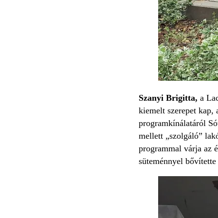
Szanyi Brigitta,
a Lac
kiemelt szerepet kap,
programkínálatáról Sót
mellett „szolgáló” lak
programmal várja az é
süteménnyel bővítette 