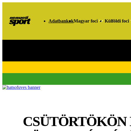
Adatbankok
Magyar foci
Külföldi foci
CSÜTÖRTÖKÖN N