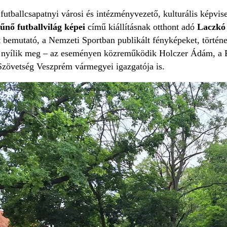
futballcsapatnyi városi és intézményvezető, kulturális képvisel
űnő futballvilág képei
című kiállításnak otthont adó
Laczkó
 bemutató, a Nemzeti Sportban publikált fényképeket, történet
 nyílik meg – az eseményen közreműködik Holczer Ádám, a Fe
zövetség Veszprém vármegyei igazgatója is.