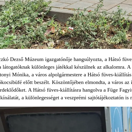
zkó Dezső Múzeum igazgatónője hangsúlyozta, a Hátsó füves-
 a látogatóknak különleges játékkal készülnek az alkalomra
onyi Mónika, a város alpolgármestere a Hátsó füves-kiállítás 
ókocsibüfé előtt beszélt. Köszöntőjében elmondta, a város az 
rdeklődőket. A Hátsó füves-kiállításra hangolva a Füge Fagyi
kínálatát, a különlegességet a veszprémi sajtótájékoztatón is 