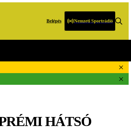
Belépés
Nemzeti Sportrádió
npótlássport
ZPRÉMI HÁTSÓ