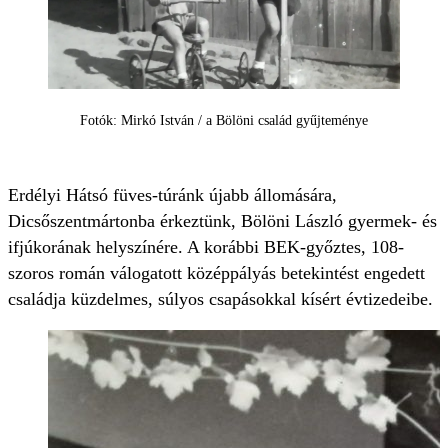
Fotók: Mirkó István / a Bölöni család gyűjteménye
Erdélyi Hátsó füves-túránk újabb állomására,
Dicsőszentmártonba érkeztünk, Bölöni László gyermek- és
ifjúkorának helyszínére. A korábbi BEK-győztes, 108-
szoros román válogatott középpályás betekintést engedett
családja küzdelmes, súlyos csapásokkal kísért évtizedeibe.