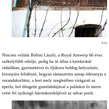
A csal
Nincsen velünk Bölöni László, a Royal Antwerp 66 éves
székelyföldi edzője, pedig ha itt állna a kerekeskút
oldalában, gyermekévei és ifjúkora boldog helyszínén,
bizonyára felidézné, hogyan támasztotta aznap édesanyja a
verandakorlátot, a kert mely szegletében virágzott az
eperfa, hol döngette gumilabdájával a palánkot és merre
verte fel nyikorgó háromkerekűjével az udvar porát.