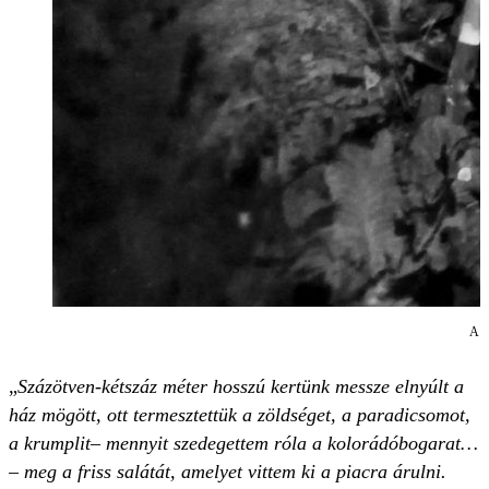
A k
„
Százötven-kétszáz méter hosszú kertünk messze elnyúlt a
ház mögött, ott termesztettük a zöldséget, a paradicsomot,
a krumplit
– mennyit szedegettem róla a kolorádóbogarat…
– meg a friss salátát, amelyet vittem ki a piacra árulni.