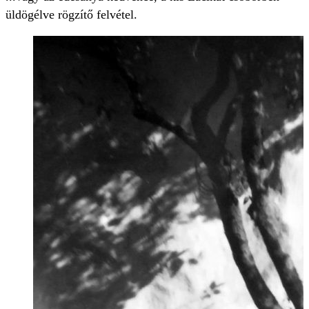
üldögélve rögzítő felvétel.