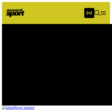
Friss hírek napi bontásban
Sportműsor
Képes Sport
Csupasport
Hátsó füves
Utánpótlássport