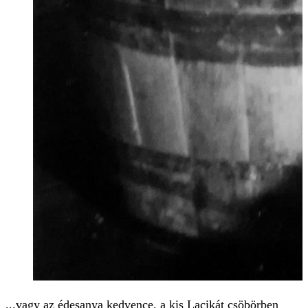
...vagy az édesanya kedvence, a kis Lacikát csöbörben