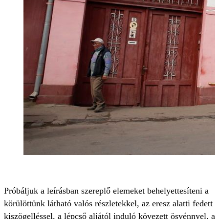
Próbáljuk a leírásban szereplő elemeket behelyettesíteni a
körülöttünk látható valós részletekkel, az eresz alatti fedett
kiszögelléssel, a lépcső aljától induló kövezett ösvénnyel, a