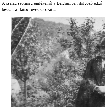
A család szomorú emlékeiről a Belgiumban dolgozó edző
beszélt a Hátsó füves sorozatban.