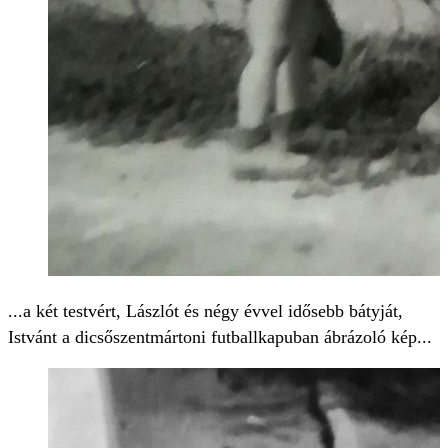
...a két testvért, Lászlót és négy évvel idősebb bátyját,
Istvánt a dicsőszentmártoni futballkapuban ábrázoló kép...