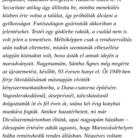
Securitate utólag úgy állította be, mintha menekülés
közben érte volna a találat, így próbálták álcázni a
gyilkosságot. Futószalagon gyártották akkoriban a
jelentéseket. Testét egy gödörbe rakták, a család nem is
volt jelen a temetésen. Méltóképpen csak a rendszerváltás
után tudtuk eltemetni, miután szemtanúk elbeszélése
alapján köztudott volt, hova ásták el annak idején a
maradványait. Nagymamám, Sántha Ágnes még megérte
az újratemetést, később, 93 évesen hunyt el. Őt 1949-ben
férje likvidálásának másnapján elvitték
kényszermunkatáborba, a Duna-csatorna építésére.
Vagonlerakodásnál, útseprésnél, talicskázásnál
dolgoztatták öt és fél éven át, utána két évig konyhai
munkára fogták. Amikor hazatérhetett, mi már
Dicsőszentmártonban éltünk, apai nagyapám házában –
édesapám értésére adták ugyanis, hogy Marosvásárhelyen
hiába reménykedik rendes állásban. Négyéves voltam