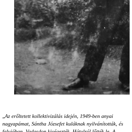
„
Az erőltetett kollektivizálás idején, 1949-ben anyai
nagyapámat, Sántha Józsefet kuláknak nyilvánították, és
falujában, Vadasdon kivégezték. Hátulról lőtték le. A