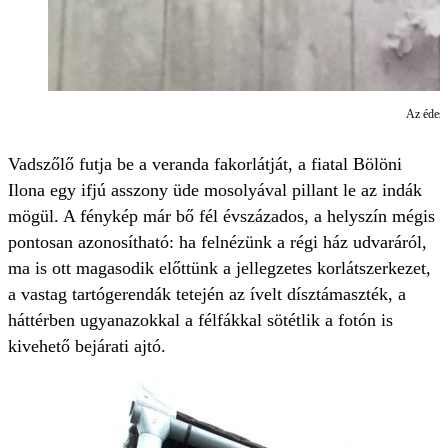
Az édesa
Vadszőlő futja be a veranda fakorlátját, a fiatal Bölöni
Ilona egy ifjú asszony üde mosolyával pillant le az indák
mögül. A fénykép már bő fél évszázados, a helyszín mégis
pontosan azonosítható: ha felnézünk a régi ház udvaráról,
ma is ott magasodik előttünk a jellegzetes korlátszerkezet,
a vastag tartógerendák tetején az ívelt dísztámaszték, a
háttérben ugyanazokkal a félfákkal sötétlik a fotón is
kivehető bejárati ajtó.