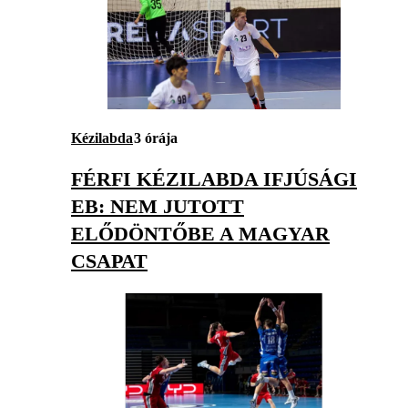
Kézilabda
3 órája
FÉRFI KÉZILABDA IFJÚSÁGI
EB: NEM JUTOTT
ELŐDÖNTŐBE A MAGYAR
CSAPAT