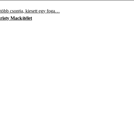
t több csontja, kiesett egy foga…
risty Mack
ítélet