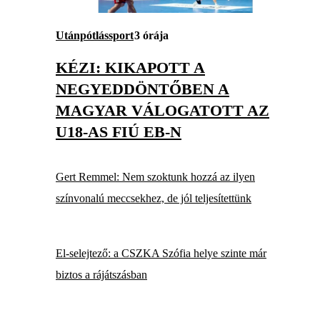
Utánpótlássport
3 órája
KÉZI: KIKAPOTT A
NEGYEDDÖNTŐBEN A
MAGYAR VÁLOGATOTT AZ
U18-AS FIÚ EB-N
Gert Remmel: Nem szoktunk hozzá az ilyen
színvonalú meccsekhez, de jól teljesítettünk
El-selejtező: a CSZKA Szófia helye szinte már
biztos a rájátszásban