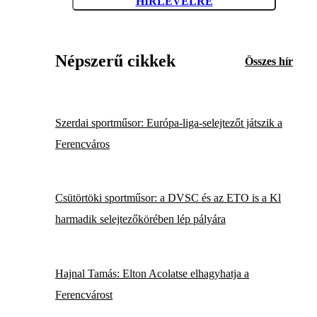
HÍRLEVÉLRE
Népszerű cikkek
Összes hír
Szerdai sportműsor: Európa-liga-selejtezőt játszik a
Ferencváros
Csütörtöki sportműsor: a DVSC és az ETO is a Kl
harmadik selejtezőkörében lép pályára
Hajnal Tamás: Elton Acolatse elhagyhatja a
Ferencvárost