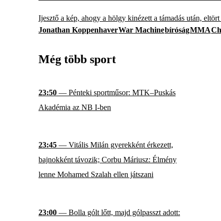
Ijesztő a kép, ahogy a hölgy kinézett a támadás után, eltör
Jonathan Koppenhaver
War Machine
bíróság
MMA
Ch
Még több sport
23:50
— Pénteki sportműsor: MTK–Puskás
Akadémia az NB I-ben
23:45
— Vitális Milán gyerekként érkezett,
bajnokként távozik; Corbu Máriusz: Élmény
lenne Mohamed Szalah ellen játszani
23:00
— Bolla gólt lőtt, majd gólpasszt adott: