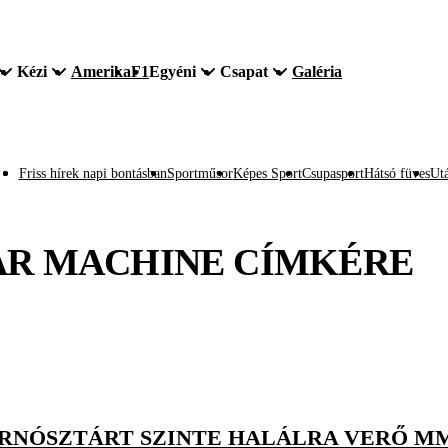
Kézi
Amerika
F1
Egyéni
Csapat
Galéria
Friss hírek napi bontásban
Sportműsor
Képes Sport
Csupasport
Hátsó füves
Utá
R MACHINE
CÍMKÉRE
ORNÓSZTÁRT SZINTE HALÁLRA VERŐ M