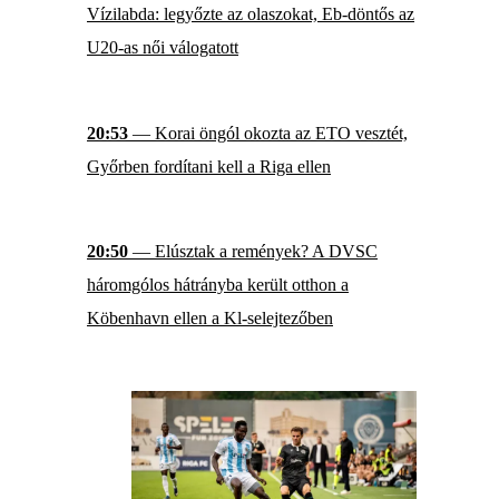
Vízilabda: legyőzte az olaszokat, Eb-döntős az
U20-as női válogatott
20:53
— Korai öngól okozta az ETO vesztét,
Győrben fordítani kell a Riga ellen
20:50
— Elúsztak a remények? A DVSC
háromgólos hátrányba került otthon a
Köbenhavn ellen a Kl-selejtezőben