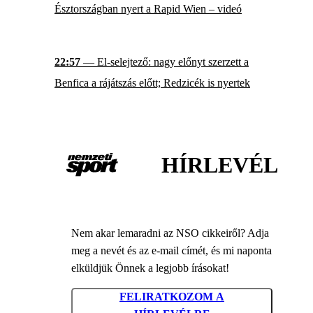
Észtországban nyert a Rapid Wien – videó
22:57
— El-selejtező: nagy előnyt szerzett a
Benfica a rájátszás előtt; Redzicék is nyertek
HÍRLEVÉL
Nem akar lemaradni az NSO cikkeiről? Adja
meg a nevét és az e-mail címét, és mi naponta
elküldjük Önnek a legjobb írásokat!
FELIRATKOZOM A