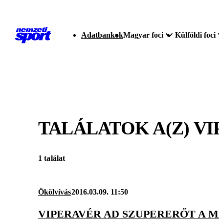
Adatbankok
Magyar foci
Külföldi foci
TALÁLATOK A(Z)
VI
1 találat
Ökölvívás
2016.03.09. 11:50
VIPERAVÉR AD SZUPERERŐT A M