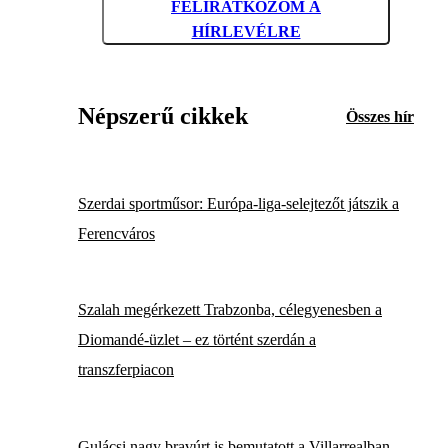
FELIRATKOZOM A
HÍRLEVÉLRE
Népszerű cikkek
Összes hír
Szerdai sportműsor: Európa-liga-selejtezőt játszik a
Ferencváros
Szalah megérkezett Trabzonba, célegyenesben a
Diomandé-üzlet – ez történt szerdán a
transzferpiacon
Gulácsi nagy bravúrt is bemutatott a Villarrealban –