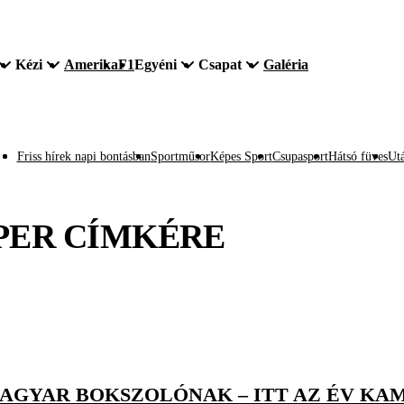
Kézi
Amerika
F1
Egyéni
Csapat
Galéria
Friss hírek napi bontásban
Sportműsor
Képes Sport
Csupasport
Hátsó füves
Utá
PER
CÍMKÉRE
AGYAR BOKSZOLÓNAK – ITT AZ ÉV KA