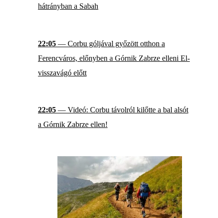
hátrányban a Sabah
22:05
— Corbu góljával győzött otthon a
Ferencváros, előnyben a Górnik Zabrze elleni El-
visszavágó előtt
22:05
— Videó: Corbu távolról kilőtte a bal alsót
a Górnik Zabrze ellen!