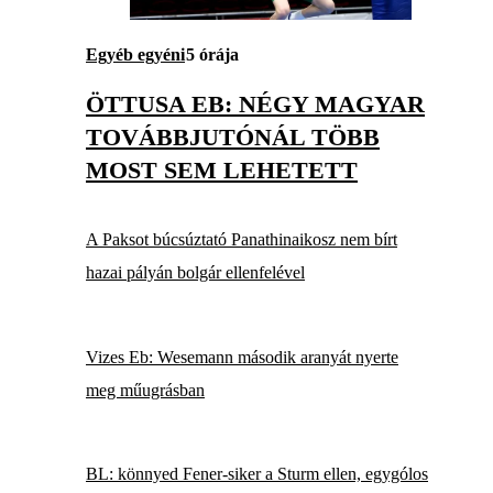
Egyéb egyéni
5 órája
ÖTTUSA EB: NÉGY MAGYAR
TOVÁBBJUTÓNÁL TÖBB
MOST SEM LEHETETT
A Paksot búcsúztató Panathinaikosz nem bírt
hazai pályán bolgár ellenfelével
Vizes Eb: Wesemann második aranyát nyerte
meg műugrásban
BL: könnyed Fener-siker a Sturm ellen, egygólos