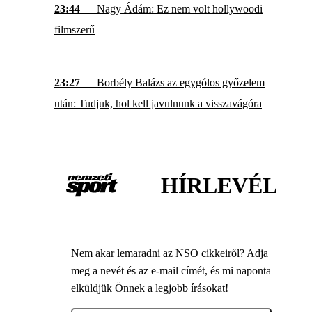
23:44
— Nagy Ádám: Ez nem volt hollywoodi
filmszerű
23:27
— Borbély Balázs az egygólos győzelem
után: Tudjuk, hol kell javulnunk a visszavágóra
HÍRLEVÉL
Nem akar lemaradni az NSO cikkeiről? Adja
meg a nevét és az e-mail címét, és mi naponta
elküldjük Önnek a legjobb írásokat!