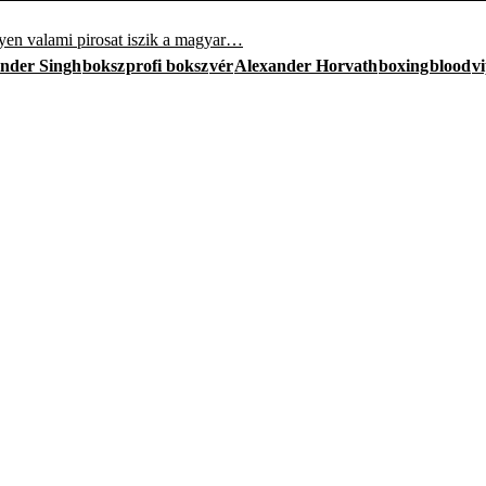
lyen valami pirosat iszik a magyar…
ender Singh
boksz
profi boksz
vér
Alexander Horvath
boxing
blood
v