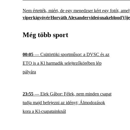
Nem értették, miért, de egy menedzser kért egy fotót, ame
viper
kígyóvér
Horváth Alexander
videó
snakeblood
Vij
Még több sport
00:05
— Csütörtöki sportműsor: a DVSC és az
ETO is a Kl harmadik selejtezőkörében lép
pályára
23:55
— Elek Gábor: Félek, nem minden csapat
tudja majd befejezni az idényt; Álmodozások
kora a Kl-csapatainknál