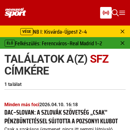
NB I: Kisvárda–Újpest 2–4
VÉGE
Felkészülés: Ferencváros–Real Madrid 1–2
ÉLŐ
TALÁLATOK A(Z)
SFZ
CÍMKÉRE
1 találat
Minden más foci
2026.04.10. 16:18
DAC–SLOVAN: A SZLOVÁK SZÖVETSÉG „CSAK”
PÉNZBÜNTETÉSSEL SÚJTOTTA A POZSONYI KLUBOT
Csak a szokásos ügymenet, nincs itt semmi látnivaló.