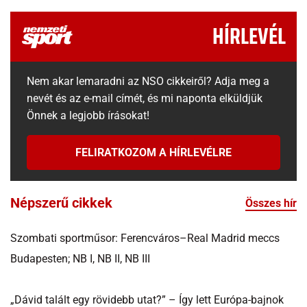
HÍRLEVÉL
Nem akar lemaradni az NSO cikkeiről? Adja meg a
nevét és az e-mail címét, és mi naponta elküldjük
Önnek a legjobb írásokat!
FELIRATKOZOM A HÍRLEVÉLRE
Népszerű cikkek
Összes hír
Szombati sportműsor: Ferencváros–Real Madrid meccs
Budapesten; NB I, NB II, NB III
„Dávid talált egy rövidebb utat?” – Így lett Európa-bajnok