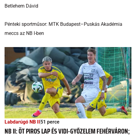
Betlehem Dávid
Pénteki sportműsor: MTK Budapest–Puskás Akadémia
meccs az NB I-ben
Labdarúgó NB II
51 perce
NB II: ÖT PIROS LAP ÉS VIDI-GYŐZELEM FEHÉRVÁRON;