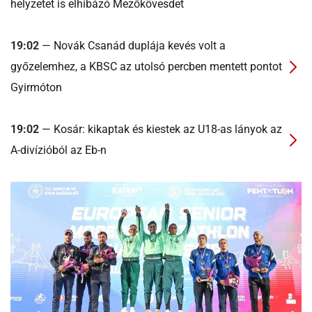
helyzetet is elhibázó Mezőkövesdet
19:02
— Novák Csanád duplája kevés volt a
győzelemhez, a KBSC az utolsó percben mentett pontot
Gyirmóton
19:02
— Kosár: kikaptak és kiestek az U18-as lányok az
A-divízióból az Eb-n