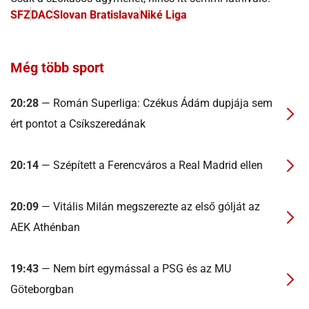
SFZ
DAC
Slovan Bratislava
Niké Liga
Még több sport
20:28
— Román Superliga: Czékus Ádám dupjája sem
ért pontot a Csíkszeredának
20:14
— Szépített a Ferencváros a Real Madrid ellen
20:09
— Vitális Milán megszerezte az első gólját az
AEK Athénban
19:43
— Nem bírt egymással a PSG és az MU
Göteborgban