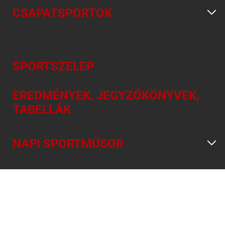
CSAPATSPORTOK
SPORTSZELEP
EREDMÉNYEK, JEGYZŐKÖNYVEK,
TABELLÁK
NAPI SPORTMŰSOR
INFORMÁCIÓ