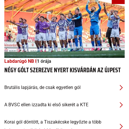
Labdarúgó NB I
1 órája
NÉGY GÓLT SZEREZVE NYERT KISVÁRDÁN AZ ÚJPEST
Brutális lapjárás, de csak egyetlen gól
A BVSC ellen izzadta ki első sikerét a KTE
Korai gól döntött, a Tiszakécske legyőzte a több