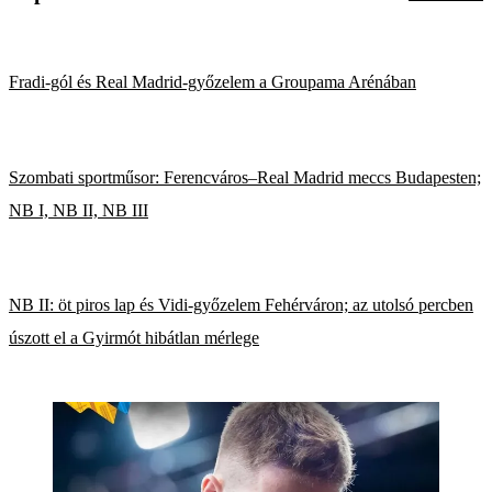
Fradi-gól és Real Madrid-győzelem a Groupama Arénában
Szombati sportműsor: Ferencváros–Real Madrid meccs Budapesten;
NB I, NB II, NB III
NB II: öt piros lap és Vidi-győzelem Fehérváron; az utolsó percben
úszott el a Gyirmót hibátlan mérlege