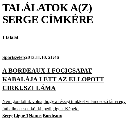
TALÁLATOK A(Z)
SERGE
CÍMKÉRE
1 találat
Sportszelep
2013.11.10. 21:46
A BORDEAUX-I FOCICSAPAT
KABALÁJA LETT AZ ELLOPOTT
CIRKUSZI LÁMA
Nem gondoltuk volna, hogy a részeg tinikkel villamosozó láma egy
futballmeccsen köt ki, pedig igen. Képek!
Serge
Ligue 1
Nantes
Bordeaux