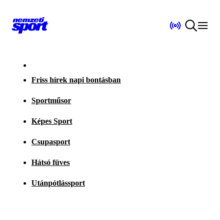
Friss hírek napi bontásban
Sportműsor
Képes Sport
Csupasport
Hátsó füves
Utánpótlássport