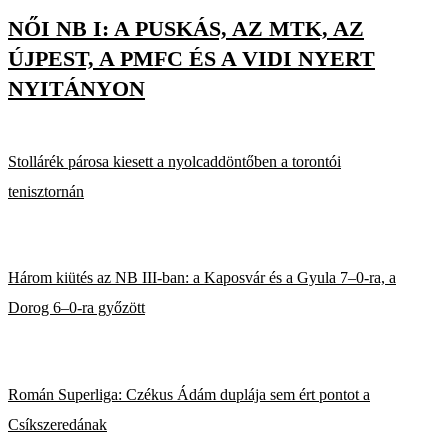
NŐI NB I: A PUSKÁS, AZ MTK, AZ
ÚJPEST, A PMFC ÉS A VIDI NYERT
NYITÁNYON
Stollárék párosa kiesett a nyolcaddöntőben a torontói
tenisztornán
Három kiütés az NB III-ban: a Kaposvár és a Gyula 7–0-ra, a
Dorog 6–0-ra győzött
Román Superliga: Czékus Ádám duplája sem ért pontot a
Csíkszeredának