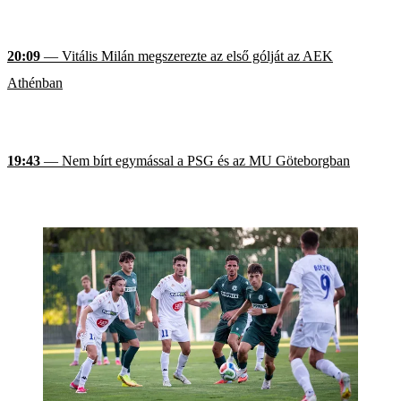
20:09
— Vitális Milán megszerezte az első gólját az AEK
Athénban
19:43
— Nem bírt egymással a PSG és az MU Göteborgban