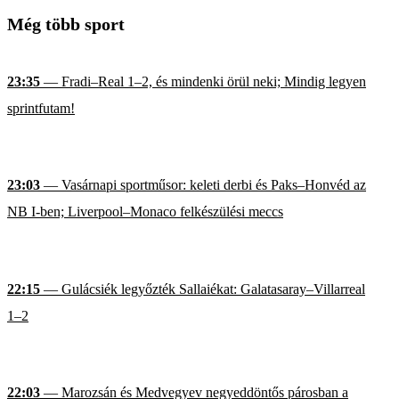
Még több sport
23:35
— Fradi–Real 1–2, és mindenki örül neki; Mindig legyen
sprintfutam!
23:03
— Vasárnapi sportműsor: keleti derbi és Paks–Honvéd az
NB I-ben; Liverpool–Monaco felkészülési meccs
22:15
— Gulácsiék legyőzték Sallaiékat: Galatasaray–Villarreal
1–2
22:03
— Marozsán és Medvegyev negyeddöntős párosban a