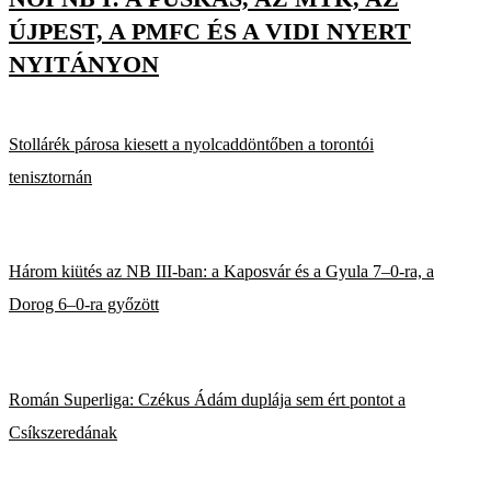
ÚJPEST, A PMFC ÉS A VIDI NYERT
NYITÁNYON
Stollárék párosa kiesett a nyolcaddöntőben a torontói
tenisztornán
Három kiütés az NB III-ban: a Kaposvár és a Gyula 7–0-ra, a
Dorog 6–0-ra győzött
Román Superliga: Czékus Ádám duplája sem ért pontot a
Csíkszeredának