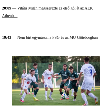
20:09
— Vitális Milán megszerezte az első gólját az AEK
Athénban
19:43
— Nem bírt egymással a PSG és az MU Göteborgban