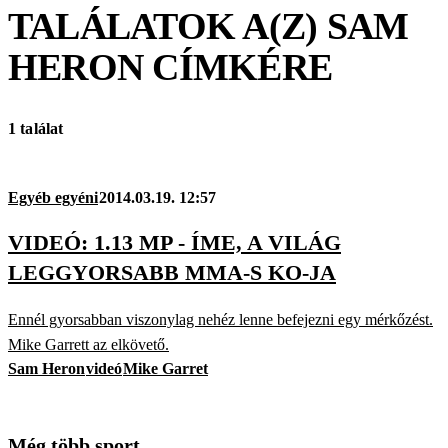
TALÁLATOK A(Z)
SAM
HERON
CÍMKÉRE
1 találat
Egyéb egyéni
2014.03.19. 12:57
VIDEÓ: 1.13 MP - ÍME, A VILÁG
LEGGYORSABB MMA-S KO-JA
Ennél gyorsabban viszonylag nehéz lenne befejezni egy mérkőzést.
Mike Garrett az elkövető.
Sam Heron
videó
Mike Garret
Még több sport