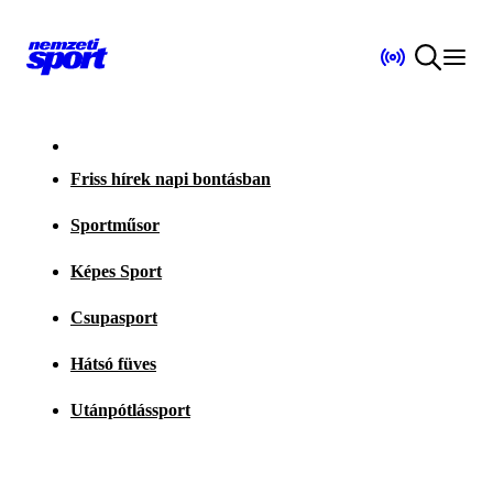
Friss hírek napi bontásban
Sportműsor
Képes Sport
Csupasport
Hátsó füves
Utánpótlássport