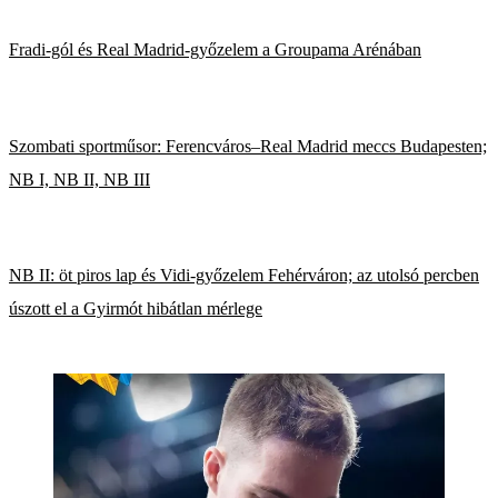
Fradi-gól és Real Madrid-győzelem a Groupama Arénában
Szombati sportműsor: Ferencváros–Real Madrid meccs Budapesten;
NB I, NB II, NB III
NB II: öt piros lap és Vidi-győzelem Fehérváron; az utolsó percben
úszott el a Gyirmót hibátlan mérlege