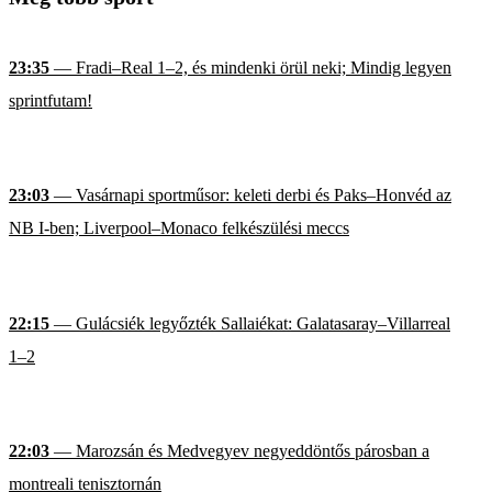
23:35
— Fradi–Real 1–2, és mindenki örül neki; Mindig legyen
sprintfutam!
23:03
— Vasárnapi sportműsor: keleti derbi és Paks–Honvéd az
NB I-ben; Liverpool–Monaco felkészülési meccs
22:15
— Gulácsiék legyőzték Sallaiékat: Galatasaray–Villarreal
1–2
22:03
— Marozsán és Medvegyev negyeddöntős párosban a
montreali tenisztornán