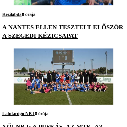
Kézilabda
8 órája
A NANTES ELLEN TESZTELT ELŐSZÖR
A SZEGEDI KÉZICSAPAT
Labdarúgó NB I
8 órája
NŐI NB I: A PUSKÁS, AZ MTK, AZ