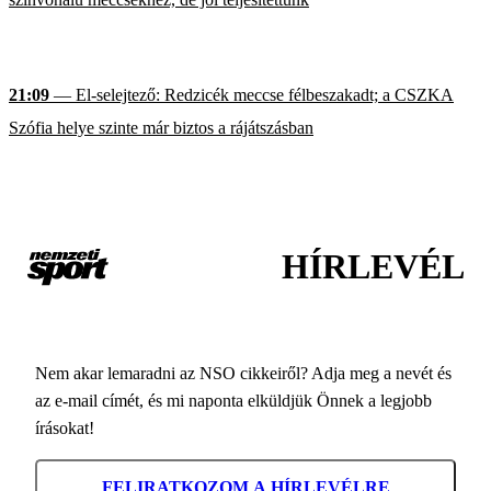
21:09
— El-selejtező: Redzicék meccse félbeszakadt; a CSZKA
Szófia helye szinte már biztos a rájátszásban
HÍRLEVÉL
Nem akar lemaradni az NSO cikkeiről? Adja meg a nevét és
az e-mail címét, és mi naponta elküldjük Önnek a legjobb
írásokat!
FELIRATKOZOM A HÍRLEVÉLRE