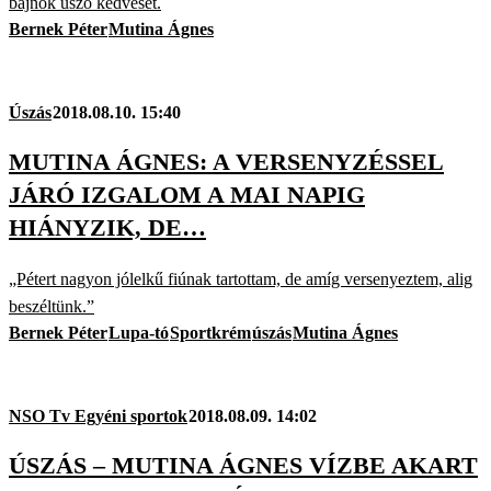
bajnok úszó kedvesét.
Bernek Péter
Mutina Ágnes
Úszás
2018.08.10. 15:40
MUTINA ÁGNES: A VERSENYZÉSSEL
JÁRÓ IZGALOM A MAI NAPIG
HIÁNYZIK, DE…
„Pétert nagyon jólelkű fiúnak tartottam, de amíg versenyeztem, alig
beszéltünk.”
Bernek Péter
Lupa-tó
Sportkrém
úszás
Mutina Ágnes
NSO Tv Egyéni sportok
2018.08.09. 14:02
ÚSZÁS – MUTINA ÁGNES VÍZBE AKART