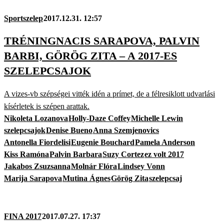
Sportszelep
2017.12.31. 12:57
TRÉNINGNACIS SARAPOVA, PALVIN
BARBI, GÖRÖG ZITA – A 2017-ES
SZELEPCSAJOK
A vizes-vb szépségei vitték idén a prímet, de a félresiklott udvarlási
kísérletek is szépen arattak.
Nikoleta Lozanova
Holly-Daze Coffey
Michelle Lewin
szelepcsajok
Denise Bueno
Anna Szemjenovics
Antonella Fiordelisi
Eugenie Bouchard
Pamela Anderson
Kiss Ramóna
Palvin Barbara
Suzy Cortez
ez volt 2017
Jakabos Zsuzsanna
Molnár Flóra
Lindsey Vonn
Marija Sarapova
Mutina Ágnes
Görög Zita
szelepcsaj
FINA 2017
2017.07.27. 17:37