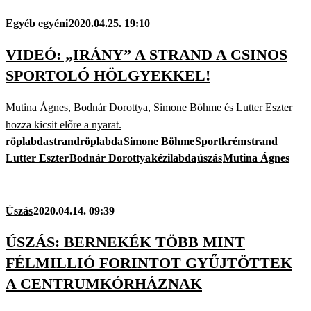
Egyéb egyéni
2020.04.25. 19:10
VIDEÓ: „IRÁNY” A STRAND A CSINOS
SPORTOLÓ HÖLGYEKKEL!
Mutina Ágnes, Bodnár Dorottya, Simone Böhme és Lutter Eszter
hozza kicsit előre a nyarat.
röplabda
strandröplabda
Simone Böhme
Sportkrém
strand
Lutter Eszter
Bodnár Dorottya
kézilabda
úszás
Mutina Ágnes
Úszás
2020.04.14. 09:39
ÚSZÁS: BERNEKÉK TÖBB MINT
FÉLMILLIÓ FORINTOT GYŰJTÖTTEK
A CENTRUMKÓRHÁZNAK