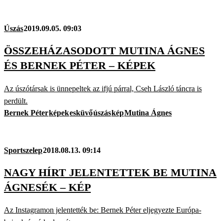
Úszás
2019.09.05. 09:03
ÖSSZEHÁZASODOTT MUTINA ÁGNES
ÉS BERNEK PÉTER – KÉPEK
Az úszótársak is ünnepeltek az ifjú párral, Cseh László táncra is
perdült.
Bernek Péter
képek
esküvő
úszás
kép
Mutina Ágnes
Sportszelep
2018.08.13. 09:14
NAGY HÍRT JELENTETTEK BE MUTINA
ÁGNESÉK – KÉP
Az Instagramon jelentették be: Bernek Péter eljegyezte Európa-