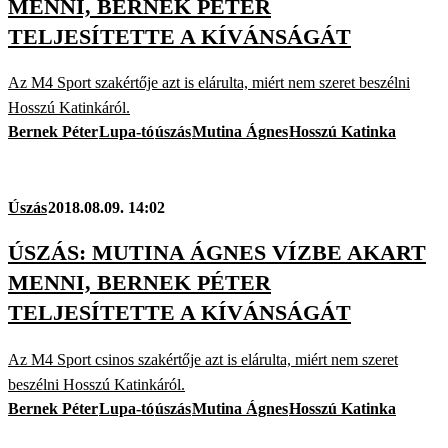
MENNI, BERNEK PÉTER
TELJESÍTETTE A KÍVÁNSÁGÁT
Az M4 Sport szakértője azt is elárulta, miért nem szeret beszélni
Hosszú Katinkáról.
Bernek Péter
Lupa-tó
úszás
Mutina Ágnes
Hosszú Katinka
Úszás
2018.08.09. 14:02
ÚSZÁS: MUTINA ÁGNES VÍZBE AKART
MENNI, BERNEK PÉTER
TELJESÍTETTE A KÍVÁNSÁGÁT
Az M4 Sport csinos szakértője azt is elárulta, miért nem szeret
beszélni Hosszú Katinkáról.
Bernek Péter
Lupa-tó
úszás
Mutina Ágnes
Hosszú Katinka