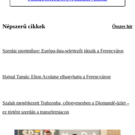
Népszerű cikkek
Összes hír
Szerdai sportműsor: Európa-liga-selejtezőt játszik a Ferencváros
Hajnal Tamás: Elton Acolatse elhagyhatja a Ferencvárost
Szalah megérkezett Trabzonba, célegyenesben a Diomandé-üzlet –
ez történt szerdán a transzferpiacon