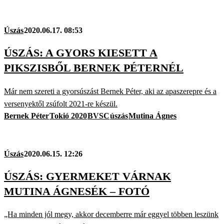
Úszás
2020.06.17. 08:53
ÚSZÁS: A GYORS KIESETT A
PIKSZISBŐL BERNEK PÉTERNÉL
Már nem szereti a gyorsúszást Bernek Péter, aki az apaszerepre és a
versenyektől zsúfolt 2021-re készül.
Bernek Péter
Tokió 2020
BVSC
úszás
Mutina Ágnes
Úszás
2020.06.15. 12:26
ÚSZÁS: GYERMEKET VÁRNAK
MUTINA ÁGNESÉK – FOTÓ
„Ha minden jól megy, akkor decemberre már eggyel többen leszünk