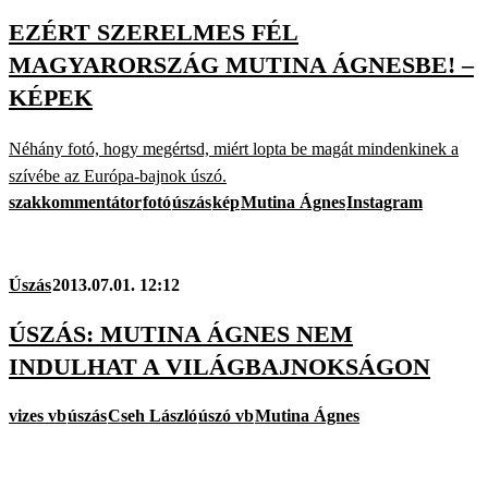
EZÉRT SZERELMES FÉL
MAGYARORSZÁG MUTINA ÁGNESBE! –
KÉPEK
Néhány fotó, hogy megértsd, miért lopta be magát mindenkinek a
szívébe az Európa-bajnok úszó.
szakkommentátor
fotó
úszás
kép
Mutina Ágnes
Instagram
Úszás
2013.07.01. 12:12
ÚSZÁS: MUTINA ÁGNES NEM
INDULHAT A VILÁGBAJNOKSÁGON
vizes vb
úszás
Cseh László
úszó vb
Mutina Ágnes