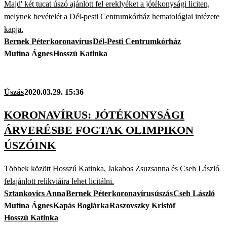
Majd' két tucat úszó ajánlott fel ereklyéket a jótékonysági liciten,
melynek bevételét a Dél-pesti Centrumkórház hematológiai intézete
kapja.
Bernek Péter
koronavírus
Dél-Pesti Centrumkórház
Mutina Ágnes
Hosszú Katinka
Úszás
2020.03.29. 15:36
KORONAVÍRUS: JÓTÉKONYSÁGI
ÁRVERÉSBE FOGTAK OLIMPIKON
ÚSZÓINK
Többek között Hosszú Katinka, Jakabos Zsuzsanna és Cseh László
felajánlott relikviáira lehet licitálni.
Sztankovics Anna
Bernek Péter
koronavírus
úszás
Cseh László
Mutina Ágnes
Kapás Boglárka
Raszovszky Kristóf
Hosszú Katinka