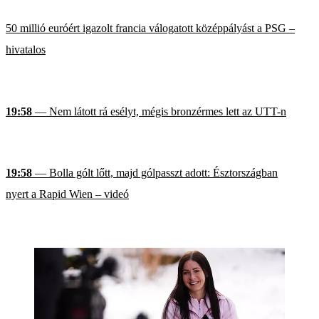
50 millió euróért igazolt francia válogatott középpályást a PSG –
hivatalos
19:58
— Nem látott rá esélyt, mégis bronzérmes lett az UTT-n
19:58
— Bolla gólt lőtt, majd gólpasszt adott: Észtországban
nyert a Rapid Wien – videó