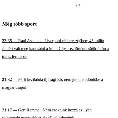
1
/
3
Még több sport
22:35
— Raúl Asencio a Liverpool célkeresztjében; 45 millió
fontért vált meg kapusától a Man. City – ez történt csütörtökön a
transzferpiacon
21:32
— Férfi kézilabda ifjúsági Eb: nem jutott elődöntőbe a
magyar csapat
21:17
— Gert Remmel: Nem szoktunk hozzá az ilyen
színvonalú meccsekhez, de jól teljesítettünk