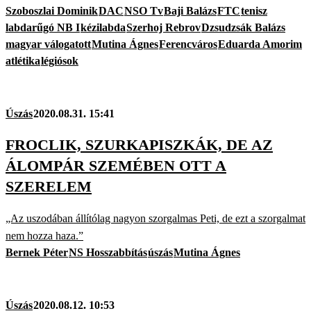
Szoboszlai Dominik
DAC
NSO Tv
Baji Balázs
FTC
tenisz
labdarűgó NB I
kézilabda
Szerhoj Rebrov
Dzsudzsák Balázs
magyar válogatott
Mutina Ágnes
Ferencváros
Eduarda Amorim
atlétika
légiósok
Úszás
2020.08.31. 15:41
FROCLIK, SZURKAPISZKÁK, DE AZ
ÁLOMPÁR SZEMÉBEN OTT A
SZERELEM
„Az uszodában állítólag nagyon szorgalmas Peti, de ezt a szorgalmat
nem hozza haza.”
Bernek Péter
NS Hosszabbítás
úszás
Mutina Ágnes
Úszás
2020.08.12. 10:53