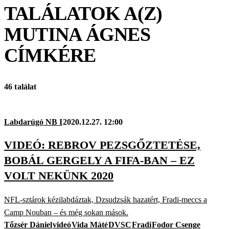
TALÁLATOK A(Z)
MUTINA ÁGNES
CÍMKÉRE
46 találat
Labdarúgó NB I
2020.12.27. 12:00
VIDEÓ: REBROV PEZSGŐZTETÉSE,
BOBÁL GERGELY A FIFA-BAN – EZ
VOLT NEKÜNK 2020
NFL-sztárok kézilabdáztak, Dzsudzsák hazatért, Fradi-meccs a
Camp Nouban – és még sokan mások.
Tőzsér Dániel
videó
Vida Máté
DVSC
Fradi
Fodor Csenge