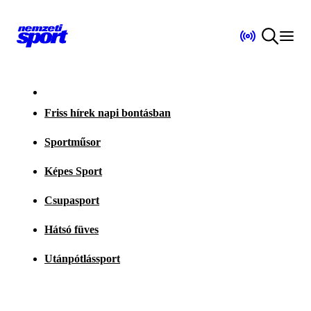
Friss hírek napi bontásban
Sportműsor
Képes Sport
Csupasport
Hátsó füves
Utánpótlássport