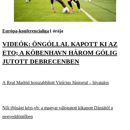
Európa-konferencialiga
1 órája
VIDEÓK: ÖNGÓLLAL KAPOTT KI AZ
ETO; A KÖBENHAVN HÁROM GÓLIG
JUTOTT DEBRECENBEN
A Real Madrid hosszabbított Vinícius Júniorral – hivatalos
Női ifjúsági kézi-vb: a magyar válogatott kikapott Dániától a
negyeddöntőben