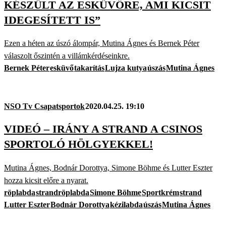
KÉSZÜLT AZ ESKÜVŐRE, AMI KICSIT
IDEGESÍTETT IS”
Ezen a héten az úszó álompár, Mutina Ágnes és Bernek Péter
válaszolt őszintén a villámkérdéseinkre.
Bernek Péter
esküvő
takarítás
Lujza kutya
úszás
Mutina Ágnes
NSO Tv Csapatsportok
2020.04.25. 19:10
VIDEÓ – IRÁNY A STRAND A CSINOS
SPORTOLÓ HÖLGYEKKEL!
Mutina Ágnes, Bodnár Dorottya, Simone Böhme és Lutter Eszter
hozza kicsit előre a nyarat.
röplabda
strandröplabda
Simone Böhme
Sportkrém
strand
Lutter Eszter
Bodnár Dorottya
kézilabda
úszás
Mutina Ágnes