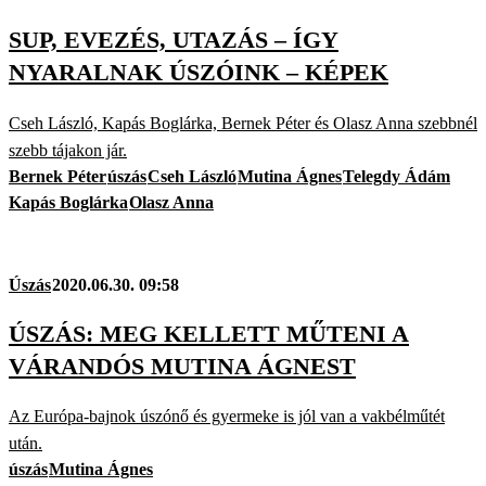
SUP, EVEZÉS, UTAZÁS – ÍGY
NYARALNAK ÚSZÓINK – KÉPEK
Cseh László, Kapás Boglárka, Bernek Péter és Olasz Anna szebbnél
szebb tájakon jár.
Bernek Péter
úszás
Cseh László
Mutina Ágnes
Telegdy Ádám
Kapás Boglárka
Olasz Anna
Úszás
2020.06.30. 09:58
ÚSZÁS: MEG KELLETT MŰTENI A
VÁRANDÓS MUTINA ÁGNEST
Az Európa-bajnok úszónő és gyermeke is jól van a vakbélműtét
után.
úszás
Mutina Ágnes