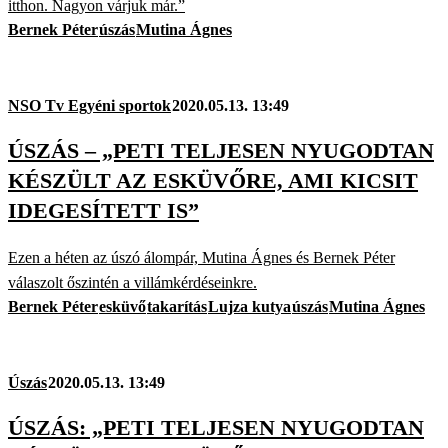
itthon. Nagyon várjuk már.”
Bernek Péter
úszás
Mutina Ágnes
NSO Tv Egyéni sportok
2020.05.13. 13:49
ÚSZÁS – „PETI TELJESEN NYUGODTAN
KÉSZÜLT AZ ESKÜVŐRE, AMI KICSIT
IDEGESÍTETT IS”
Ezen a héten az úszó álompár, Mutina Ágnes és Bernek Péter
válaszolt őszintén a villámkérdéseinkre.
Bernek Péter
esküvő
takarítás
Lujza kutya
úszás
Mutina Ágnes
Úszás
2020.05.13. 13:49
ÚSZÁS: „PETI TELJESEN NYUGODTAN