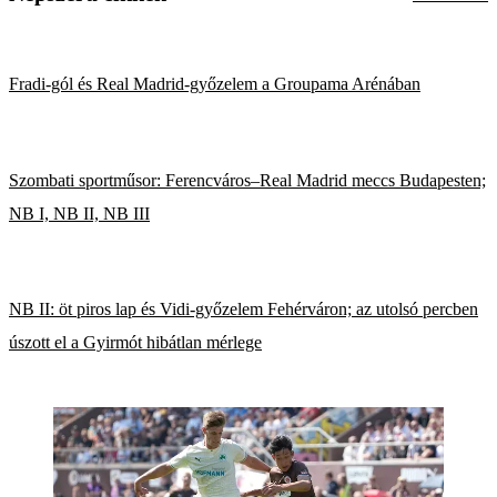
Fradi-gól és Real Madrid-győzelem a Groupama Arénában
Szombati sportműsor: Ferencváros–Real Madrid meccs Budapesten;
NB I, NB II, NB III
NB II: öt piros lap és Vidi-győzelem Fehérváron; az utolsó percben
úszott el a Gyirmót hibátlan mérlege