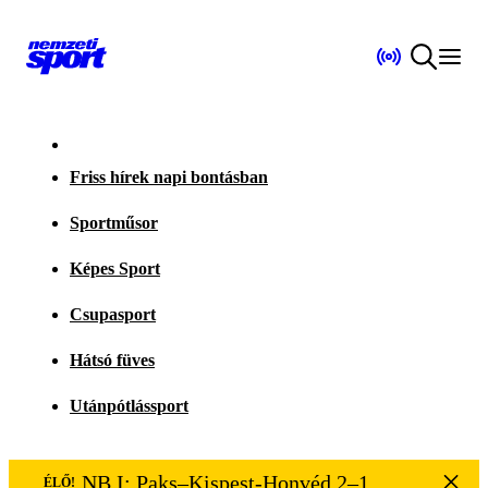
Friss hírek napi bontásban
Sportműsor
Képes Sport
Csupasport
Hátsó füves
Utánpótlássport
NB I: Paks–Kispest-Honvéd 2–1
ÉLŐ!