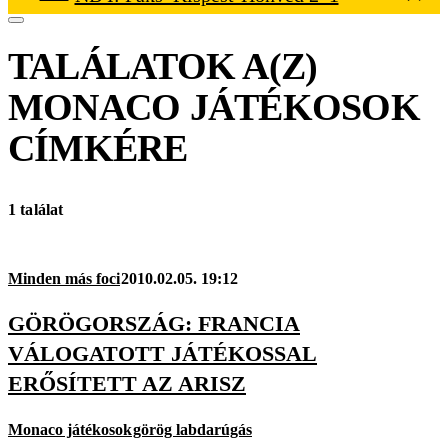
TALÁLATOK A(Z)
MONACO JÁTÉKOSOK
CÍMKÉRE
1 találat
Minden más foci
2010.02.05. 19:12
GÖRÖGORSZÁG: FRANCIA
VÁLOGATOTT JÁTÉKOSSAL
ERŐSÍTETT AZ ARISZ
Monaco játékosok
görög labdarúgás