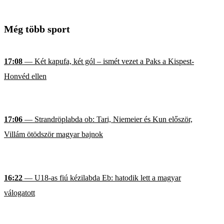
Még több sport
17:08
— Két kapufa, két gól – ismét vezet a Paks a Kispest-
Honvéd ellen
17:06
— Strandröplabda ob: Tari, Niemeier és Kun először,
Villám ötödször magyar bajnok
16:22
— U18-as fiú kézilabda Eb: hatodik lett a magyar
válogatott