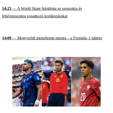
14:25
— A World Skate feloldotta az oroszokra és
fehéroroszokra vonatkozó korlátozásokat
14:09
— Mogyoródi motorhome-mustra – a Formula–1 háttere