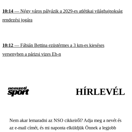
10:14
— Négy város pályázik a 2029-es atlétikai világbajnokság
rendezési jogára
10:12
— Fábián Bettina ezüstérmes a 3 km-es kieséses
versenyben a párizsi vizes Eb-n
HÍRLEVÉL
Nem akar lemaradni az NSO cikkeiről? Adja meg a nevét és
az e-mail címét, és mi naponta elküldjük Önnek a legjobb