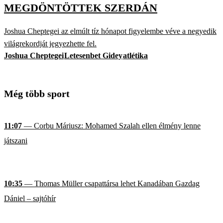
MEGDÖNTÖTTEK SZERDÁN
Joshua Cheptegei az elmúlt tíz hónapot figyelembe véve a negyedik
világrekordját jegyezhette fel.
Joshua Cheptegei
Letesenbet Gidey
atlétika
Még több sport
11:07
— Corbu Máriusz: Mohamed Szalah ellen élmény lenne
játszani
10:35
— Thomas Müller csapattársa lehet Kanadában Gazdag
Dániel – sajtóhír