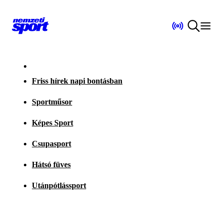
Friss hírek napi bontásban
Sportműsor
Képes Sport
Csupasport
Hátsó füves
Utánpótlássport