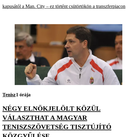
kapusától a Man. City – ez történt csütörtökön a transzferpiacon
Tenisz
1 órája
NÉGY ELNÖKJELÖLT KÖZÜL
VÁLASZTHAT A MAGYAR
TENISZSZÖVETSÉG TISZTÚJÍTÓ
KÖZGYŰLÉSE