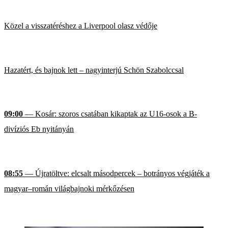
Közel a visszatéréshez a Liverpool olasz védője
Hazatért, és bajnok lett – nagyinterjú Schön Szabolccsal
09:00
— Kosár: szoros csatában kikaptak az U16-osok a B-
divíziós Eb nyitányán
08:55
— Újratöltve: elcsalt másodpercek – botrányos végjáték a
magyar–román világbajnoki mérkőzésen