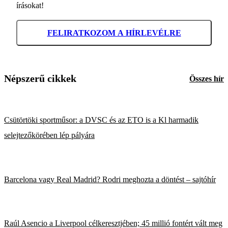
írásokat!
FELIRATKOZOM A HÍRLEVÉLRE
Népszerű cikkek
Összes hír
Csütörtöki sportműsor: a DVSC és az ETO is a Kl harmadik
selejtezőkörében lép pályára
Barcelona vagy Real Madrid? Rodri meghozta a döntést – sajtóhír
Raúl Asencio a Liverpool célkeresztjében; 45 millió fontért vált meg