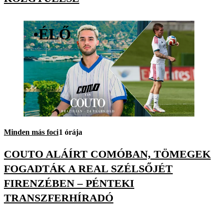
•
ÉLŐ
Minden más foci
1 órája
COUTO ALÁÍRT COMÓBAN, TÖMEGEK
FOGADTÁK A REAL SZÉLSŐJÉT
FIRENZÉBEN – PÉNTEKI
TRANSZFERHÍRADÓ