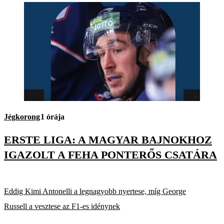
Jégkorong
1 órája
ERSTE LIGA: A MAGYAR BAJNOKHOZ
IGAZOLT A FEHA PONTERŐS CSATÁRA
Eddig Kimi Antonelli a legnagyobb nyertese, míg George
Russell a vesztese az F1-es idénynek