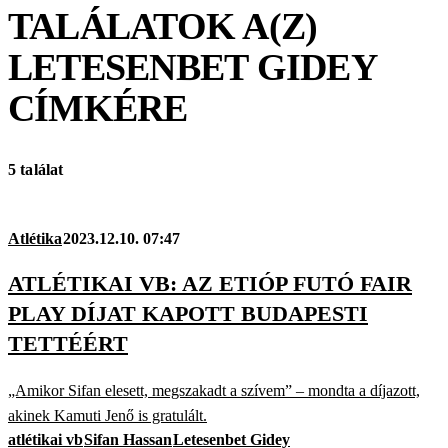
TALÁLATOK A(Z)
LETESENBET GIDEY
CÍMKÉRE
5 találat
Atlétika
2023.12.10. 07:47
ATLÉTIKAI VB: AZ ETIÓP FUTÓ FAIR
PLAY DÍJAT KAPOTT BUDAPESTI
TETTÉÉRT
„Amikor Sifan elesett, megszakadt a szívem” – mondta a díjazott,
akinek Kamuti Jenő is gratulált.
atlétikai vb
Sifan Hassan
Letesenbet Gidey