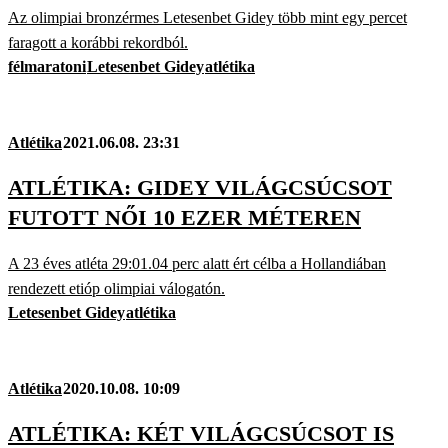
Az olimpiai bronzérmes Letesenbet Gidey több mint egy percet
faragott a korábbi rekordból.
félmaratoni
Letesenbet Gidey
atlétika
Atlétika
2021.06.08. 23:31
ATLÉTIKA: GIDEY VILÁGCSÚCSOT
FUTOTT NŐI 10 EZER MÉTEREN
A 23 éves atléta 29:01.04 perc alatt ért célba a Hollandiában
rendezett etióp olimpiai válogatón.
Letesenbet Gidey
atlétika
Atlétika
2020.10.08. 10:09
ATLÉTIKA: KÉT VILÁGCSÚCSOT IS