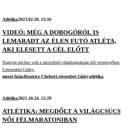
Atlétika
2023.02.18. 15:16
VIDEÓ: MÉG A DOBOGÓRÓL IS
LEMARADT AZ ÉLEN FUTÓ ATLÉTA,
AKI ELESETT A CÉL ELŐTT
Nagyon peches volt a mezeifutó-világbajnokság női versenyében
Letesenbet Gidey.
mezei futás
Beatrice Chebet
Letesenbet Gidey
atlétika
Atlétika
2021.10.24. 12:29
ATLÉTIKA: MEGDŐLT A VILÁGCSÚCS
NŐI FÉLMARATONIBAN