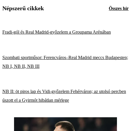
Népszerű cikkek
Összes hír
Fradi-gól és Real Madrid-győzelem a Groupama Arénában
Szombati sportműsor: Ferencváros–Real Madrid meccs Budapesten;
NB I, NB II, NB III
NB II: öt piros lap és Vidi-győzelem Fehérváron; az utolsó percben
úszott el a Gyirmót hibátlan mérlege