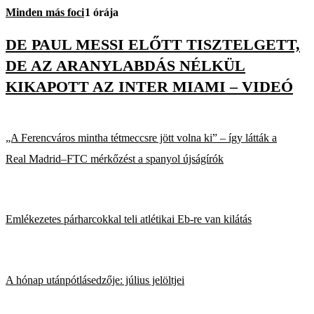
Minden más foci
1 órája
DE PAUL MESSI ELŐTT TISZTELGETT,
DE AZ ARANYLABDÁS NÉLKÜL
KIKAPOTT AZ INTER MIAMI – VIDEÓ
„A Ferencváros mintha tétmeccsre jött volna ki” – így látták a
Real Madrid–FTC mérkőzést a spanyol újságírók
Emlékezetes párharcokkal teli atlétikai Eb-re van kilátás
A hónap utánpótlásedzője: július jelöltjei