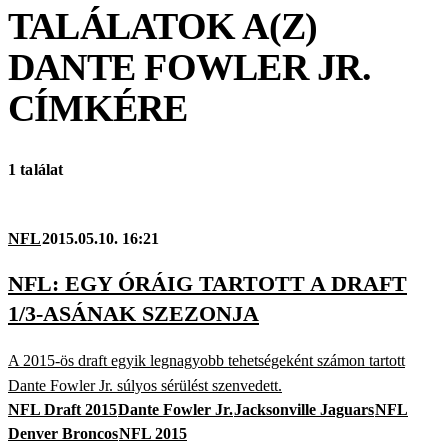
TALÁLATOK A(Z)
DANTE FOWLER JR.
CÍMKÉRE
1 találat
NFL
2015.05.10. 16:21
NFL: EGY ÓRÁIG TARTOTT A DRAFT
1/3-ASÁNAK SZEZONJA
A 2015-ös draft egyik legnagyobb tehetségeként számon tartott
Dante Fowler Jr. súlyos sérülést szenvedett.
NFL Draft 2015
Dante Fowler Jr.
Jacksonville Jaguars
NFL
Denver Broncos
NFL 2015