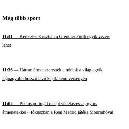
Még több sport
11:41
— Keresztes Krisztián a Greuther Fürth egyik vezére
lehet
11:36
— Három érmet szereztek a mieink a világ egyik
legnagyobb hosszú távú kajak-kenu versenyén
11:02
— Pikáns portugál recept védekezéssel, gyors
átmenetekkel – fókuszban a Real Madrid játéka Mourinhóval