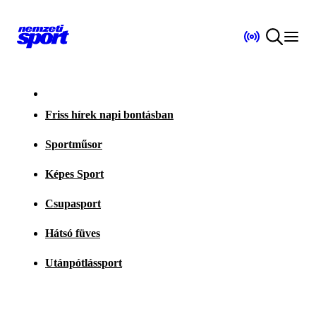
Friss hírek napi bontásban
Sportműsor
Képes Sport
Csupasport
Hátsó füves
Utánpótlássport