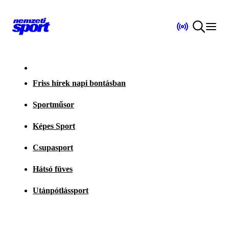
Friss hírek napi bontásban
Sportműsor
Képes Sport
Csupasport
Hátsó füves
Utánpótlássport