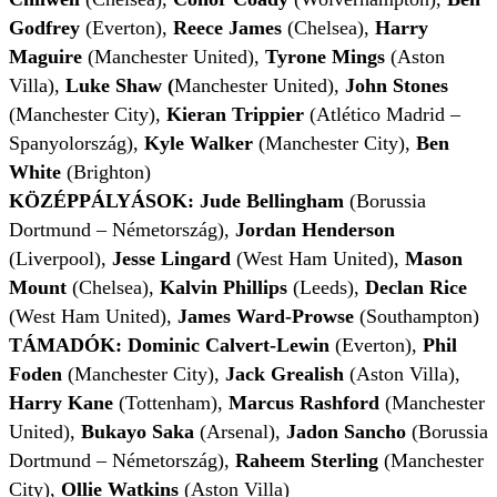
Godfrey
(Everton),
Reece James
(Chelsea),
Harry
Maguire
(Manchester United),
Tyrone Mings
(Aston
Villa),
Luke Shaw (
Manchester United),
John Stones
(Manchester City),
Kieran Trippier
(Atlético Madrid –
Spanyolország),
Kyle Walker
(Manchester City),
Ben
White
(Brighton)
KÖZÉPPÁLYÁSOK:
Jude Bellingham
(Borussia
Dortmund – Németország),
Jordan Henderson
(Liverpool),
Jesse Lingard
(West Ham United),
Mason
Mount
(Chelsea),
Kalvin Phillips
(Leeds),
Declan Rice
(West Ham United),
James Ward-Prowse
(Southampton)
TÁMADÓK:
Dominic Calvert-Lewin
(Everton),
Phil
Foden
(Manchester City),
Jack Grealish
(Aston Villa),
Harry Kane
(Tottenham),
Marcus Rashford
(Manchester
United),
Bukayo Saka
(Arsenal),
Jadon Sancho
(Borussia
Dortmund – Németország),
Raheem Sterling
(Manchester
City),
Ollie Watkins
(Aston Villa)