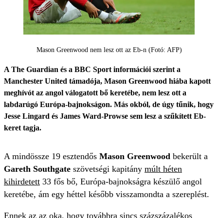
Mason Greenwood nem lesz ott az Eb-n (Fotó: AFP)
A The Guardian és a BBC Sport információi szerint a
Manchester United támadója, Mason Greenwood hiába kapott
meghívót az angol válogatott bő keretébe, nem lesz ott a
labdarúgó Európa-bajnokságon. Más okból, de úgy tűnik, hogy
Jesse Lingard és James Ward-Prowse sem lesz a szűkített Eb-
keret tagja.
A mindössze 19 esztendős
Mason Greenwood
bekerült a
Gareth Southgate
szövetségi kapitány
múlt héten
kihirdetett
33 fős bő, Európa-bajnokságra készülő angol
keretébe, ám egy héttel később visszamondta a szereplést.
Ennek az az oka, hogy továbbra sincs százszázalékos