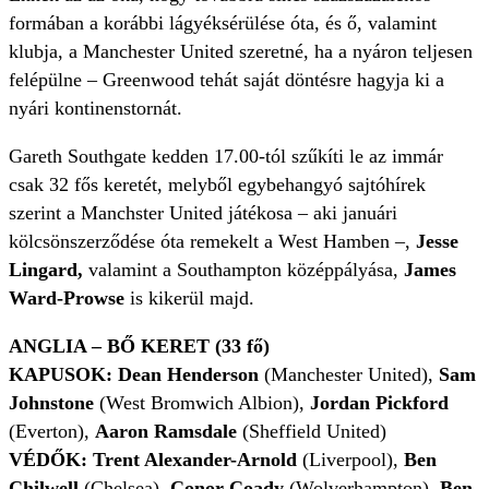
formában a korábbi lágyéksérülése óta, és ő, valamint
klubja, a Manchester United szeretné, ha a nyáron teljesen
felépülne – Greenwood tehát saját döntésre hagyja ki a
nyári kontinenstornát.
Gareth Southgate kedden 17.00-tól szűkíti le az immár
csak 32 fős keretét, melyből egybehangyó sajtóhírek
szerint a Manchster United játékosa – aki januári
kölcsönszerződése óta remekelt a West Hamben –,
Jesse
Lingard,
valamint a Southampton középpályása,
James
Ward-Prowse
is kikerül majd.
ANGLIA – BŐ KERET (33 fő)
KAPUSOK: Dean Henderson
(Manchester United),
Sam
Johnstone
(West Bromwich Albion),
Jordan Pickford
(Everton),
Aaron Ramsdale
(Sheffield United)
VÉDŐK:
Trent Alexander-Arnold
(Liverpool),
Ben
Chilwell
(Chelsea),
Conor Coady
(Wolverhampton),
Ben