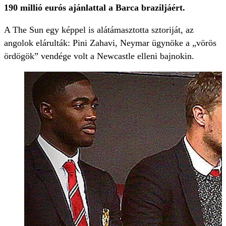
190 millió eurós ajánlattal a Barca braziljáért.
A The Sun egy képpel is alátámasztotta sztoriját, az
angolok elárulták: Pini Zahavi, Neymar ügynöke a „vörös
ördögök” vendége volt a Newcastle elleni bajnokin.