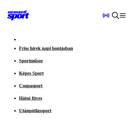
Friss hírek napi bontásban
Sportműsor
Képes Sport
Csupasport
Hátsó füves
Utánpótlássport