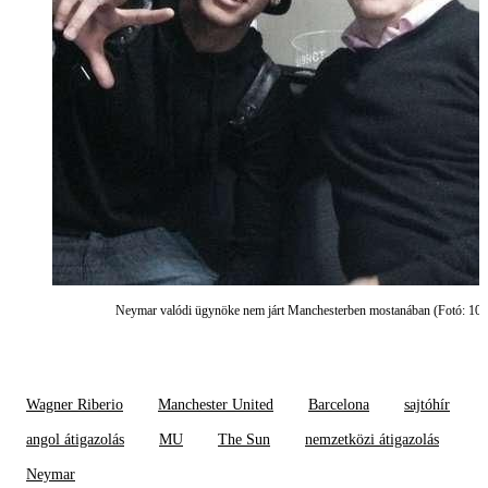
Neymar valódi ügynöke nem járt Manchesterben mostanában (Fotó: 101
Wagner Riberio
Manchester United
Barcelona
sajtóhír
angol átigazolás
MU
The Sun
nemzetközi átigazolás
Neymar