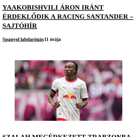
YAAKOBISHVILI ÁRON IRÁNT
ÉRDEKLŐDIK A RACING SANTANDER –
SAJTÓHÍR
Spanyol labdarúgás
11 órája
SZALAH MEGÉRKEZETT TRABZONBA,