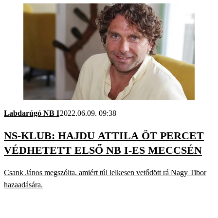
Labdarúgó NB I
2022.06.09. 09:38
NS-KLUB: HAJDU ATTILA ÖT PERCET
VÉDHETETT ELSŐ NB I-ES MECCSÉN
Csank János megszólta, amiért túl lelkesen vetődött rá Nagy Tibor
hazaadására.