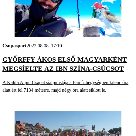
Csupasport
2022.08.08. 17:10
GYŐRFFY ÁKOS ELSŐ MAGYARKÉNT
MEGSÍELTE AZ IBN SZÍNA-CSÚCSOT
A Kalifa Alpin Csapat síalpinistája a Pamír-hegységben kilenc óra
alatt ért fel 7134 méterre, majd négy óra alatt siklott le.