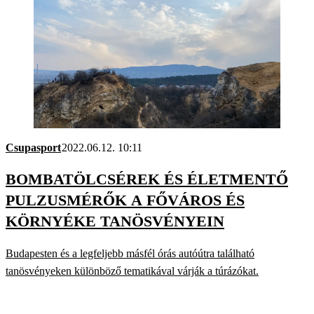
Csupasport
2022.06.12. 10:11
BOMBATÖLCSÉREK ÉS ÉLETMENTŐ
PULZUSMÉRŐK A FŐVÁROS ÉS
KÖRNYÉKE TANÖSVÉNYEIN
Budapesten és a legfeljebb másfél órás autóútra található
tanösvényeken különböző tematikával várják a túrázókat.