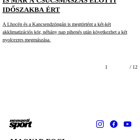
IS MÁR A CSÚCSMÁSZÁS ELŐTTI
IDŐSZAKBA ÉRT
A Lhocén és a Kancsendzöngán is megtörtént a két-két
akklimatizációs kör, néhány nap pihenés után következhet a két
nyolcezres megmászása.
1
/
12