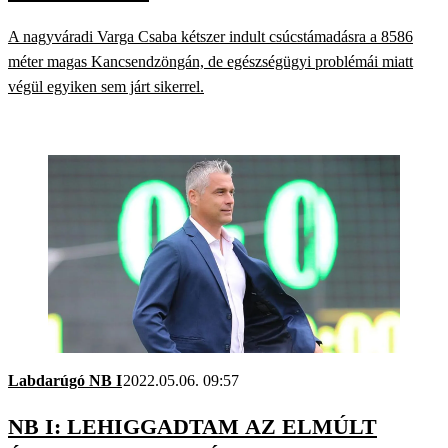
A nagyváradi Varga Csaba kétszer indult csúcstámadásra a 8586
méter magas Kancsendzöngán, de egészségügyi problémái miatt
végül egyiken sem járt sikerrel.
Labdarúgó NB I
2022.05.06. 09:57
NB I: LEHIGGADTAM AZ ELMÚLT