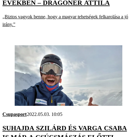
ÉVEKBEN – DRAGÓNER ATTILA
„Biztos vagyok benne, hogy a magyar tehetségek felkarolása a jó
irány.”
Csupasport
2022.05.03. 10:05
SUHAJDA SZILÁRD ÉS VARGA CSABA