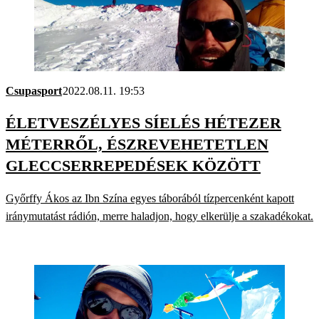
Csupasport
2022.08.11. 19:53
ÉLETVESZÉLYES SÍELÉS HÉTEZER
MÉTERRŐL, ÉSZREVEHETETLEN
GLECCSERREPEDÉSEK KÖZÖTT
Győrffy Ákos az Ibn Szína egyes táborából tízpercenként kapott
iránymutatást rádión, merre haladjon, hogy elkerülje a szakadékokat.