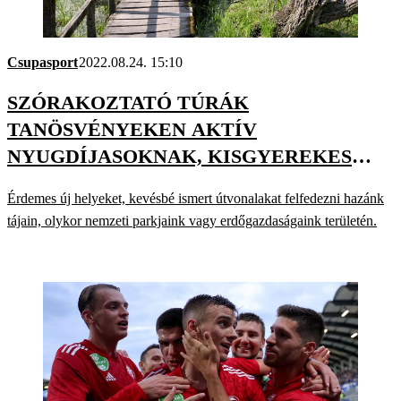
Csupasport
2022.08.24. 15:10
SZÓRAKOZTATÓ TÚRÁK
TANÖSVÉNYEKEN AKTÍV
NYUGDÍJASOKNAK, KISGYEREKES
CSALÁDOKNAK
Érdemes új helyeket, kevésbé ismert útvonalakat felfedezni hazánk
tájain, olykor nemzeti parkjaink vagy erdőgazdaságaink területén.