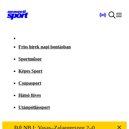
Friss hírek napi bontásban
Sportműsor
Képes Sport
Csupasport
Hátsó füves
Utánpótlássport
NB I: Vasas–Zalaegerszeg 2–0
ÉLŐ