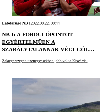
Labdarúgó NB I
2022.08.22. 08:44
NB I: A FORDULÓPONTOT
EGYÉRTELMŰEN A
SZABÁLYTALANNAK VÉLT GÓL
JELENTETTE – MONIZ
Zalaegerszegen tizenegyesekben jobb volt a Kisvárda.