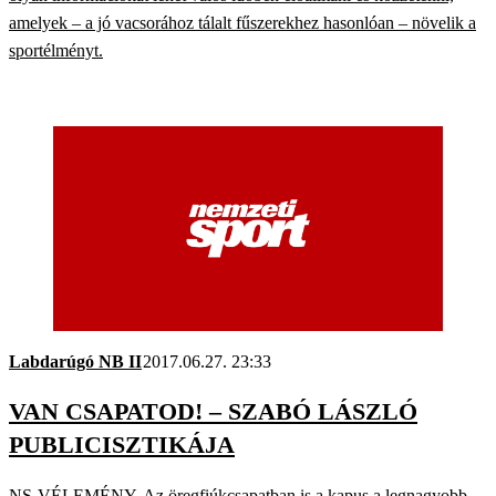
amelyek – a jó vacsorához tálalt fűszerekhez hasonlóan – növelik a
sportélményt.
Labdarúgó NB II
2017.06.27. 23:33
VAN CSAPATOD! – SZABÓ LÁSZLÓ
PUBLICISZTIKÁJA
NS-VÉLEMÉNY. Az öregfiúkcsapatban is a kapus a legnagyobb