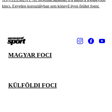
kincs. Egyetlen korosztályban sem könnyű ilyen őrültet fogni.
MAGYAR FOCI
KÜLFÖLDI FOCI