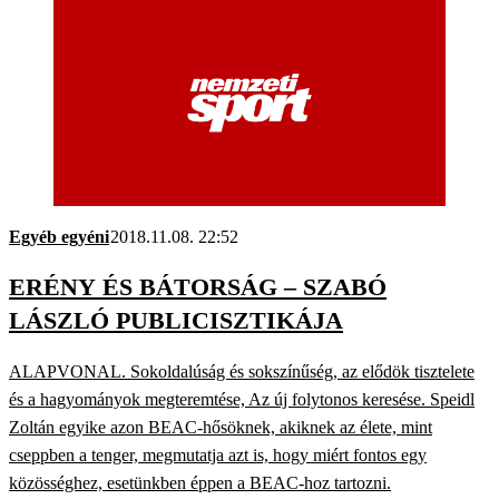
Egyéb egyéni
2018.11.08. 22:52
ERÉNY ÉS BÁTORSÁG – SZABÓ
LÁSZLÓ PUBLICISZTIKÁJA
ALAPVONAL. Sokoldalúság és sokszínűség, az elődök tisztelete
és a hagyományok megteremtése, Az új folytonos keresése. Speidl
Zoltán egyike azon BEAC-hősöknek, akiknek az élete, mint
cseppben a tenger, megmutatja azt is, hogy miért fontos egy
közösséghez, esetünkben éppen a BEAC-hoz tartozni.