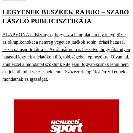
LEGYENEK BÜSZKÉK RÁJUK! – SZABÓ
LÁSZLÓ PUBLICISZTIKÁJA
ALAPVONAL. Bizonyos, hogy az a hangulat, amely lenyűgözte
az olimpikonokat a nemrég véget ért játékok során, óriási hatással
lesz a parasportolókra is. Arról már nem is beszélve, hogy ők milyen
hatással lesznek a lelátókon ülő, többségében ép nézőkre. Olyannal,
amit ezzel a mondattal szoktunk kifejezni: fogyatékosnak lenni nem
azt jelenti, mint vesztesnek lenni. Százezrek fogják átérezni ennek a
mondatnak az igazságát.