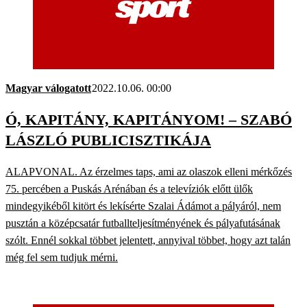
Magyar válogatott
2022.10.06. 00:00
Ó, KAPITÁNY, KAPITÁNYOM! – SZABÓ
LÁSZLÓ PUBLICISZTIKÁJA
ALAPVONAL. Az érzelmes taps, ami az olaszok elleni mérkőzés
75. percében a Puskás Arénában és a televíziók előtt ülők
mindegyikéből kitört és lekísérte Szalai Ádámot a pályáról, nem
pusztán a középcsatár futballteljesítményének és pályafutásának
szólt. Ennél sokkal többet jelentett, annyival többet, hogy azt talán
még fel sem tudjuk mérni.