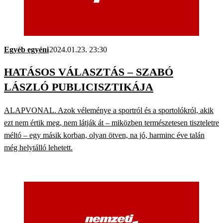
Egyéb egyéni
2024.01.23. 23:30
HATÁSOS VÁLASZTÁS – SZABÓ
LÁSZLÓ PUBLICISZTIKÁJA
ALAPVONAL. Azok véleménye a sportról és a sportolókról, akik
ezt nem értik meg, nem látják át – miközben természetesen tiszteletre
méltó – egy másik korban, olyan ötven, na jó, harminc éve talán
még helytálló lehetett.