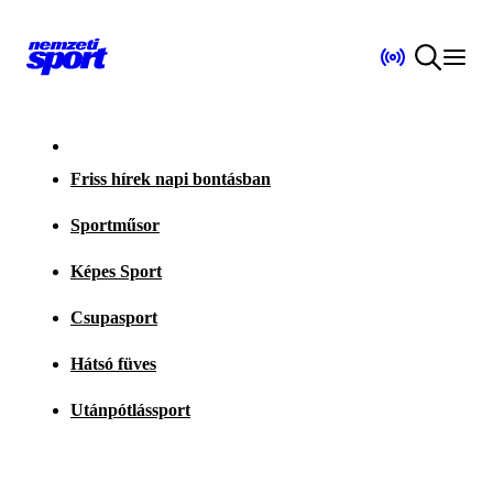
Friss hírek napi bontásban
Sportműsor
Képes Sport
Csupasport
Hátsó füves
Utánpótlássport