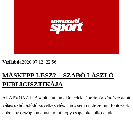
Vízilabda
2020.07.12. 22:56
MÁSKÉPP LESZ? – SZABÓ LÁSZLÓ
PUBLICISZTIKÁJA
ALAPVONAL. A »mit tanulunk Benedek Tibortól?« kérdésre adott
válaszokból adódó következtetés: nincs semmi, de semmi fontosabb
ebben az országban annál, mint hogy csapatokat alkossunk.