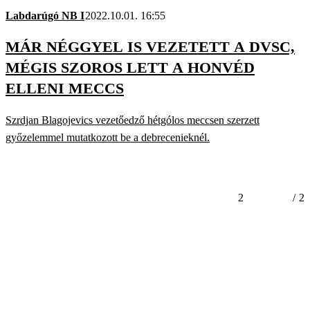
Labdarúgó NB I
2022.10.01. 16:55
MÁR NÉGGYEL IS VEZETETT A DVSC,
MÉGIS SZOROS LETT A HONVÉD
ELLENI MECCS
Szrdjan Blagojevics vezetőedző hétgólos meccsen szerzett
győzelemmel mutatkozott be a debrecenieknél.
2
/
2