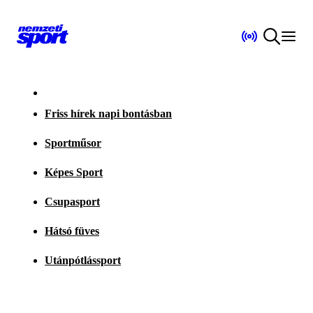
Friss hírek napi bontásban
Sportműsor
Képes Sport
Csupasport
Hátsó füves
Utánpótlássport