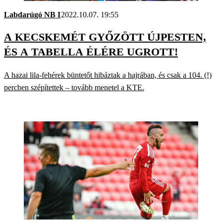
Labdarúgó NB I
2022.10.07. 19:55
A KECSKEMÉT GYŐZÖTT ÚJPESTEN,
ÉS A TABELLA ÉLÉRE UGROTT!
A hazai lila-fehérek büntetőt hibáztak a hajrában, és csak a 104. (!)
percben szépítettek – tovább menetel a KTE.