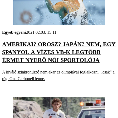
Egyéb egyéni
2021.02.03. 15:11
AMERIKAI? OROSZ? JAPÁN? NEM, EGY
SPANYOL A VÍZES VB-K LEGTÖBB
ÉRMET NYERŐ NŐI SPORTOLÓJA
A kiváló szinkronúszó nem akar az olimpiával foglalkozni, „csak” a
régi Ona Carbonell lenne.