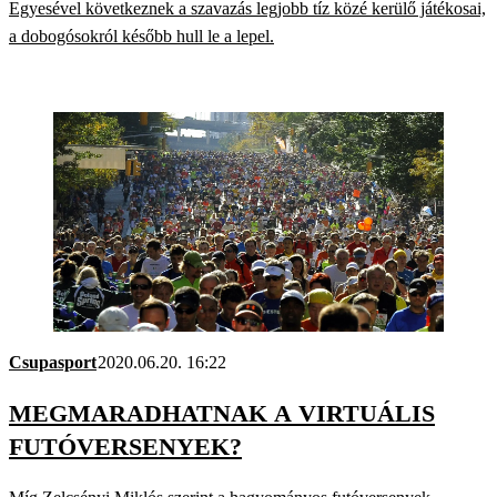
Egyesével következnek a szavazás legjobb tíz közé kerülő játékosai,
a dobogósokról később hull le a lepel.
Csupasport
2020.06.20. 16:22
MEGMARADHATNAK A VIRTUÁLIS
FUTÓVERSENYEK?