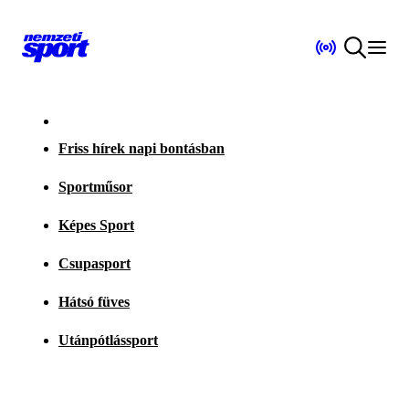
Friss hírek napi bontásban
Sportműsor
Képes Sport
Csupasport
Hátsó füves
Utánpótlássport