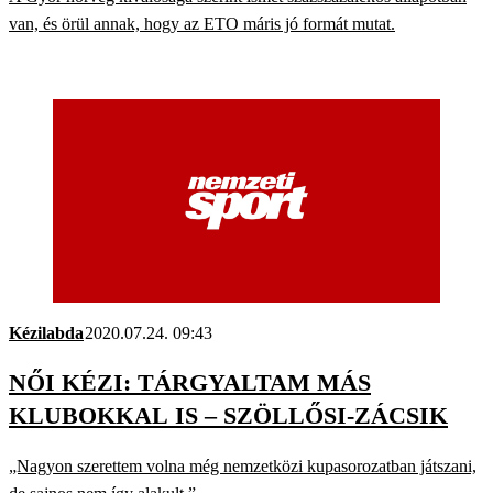
van, és örül annak, hogy az ETO máris jó formát mutat.
Kézilabda
2020.07.24. 09:43
NŐI KÉZI: TÁRGYALTAM MÁS
KLUBOKKAL IS – SZÖLLŐSI-ZÁCSIK
„Nagyon szerettem volna még nemzetközi kupasorozatban játszani,