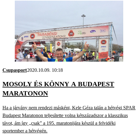
Csupasport
2020.10.09. 10:18
MOSOLY ÉS KÖNNY A BUDAPEST
MARATONON
Ha a járvány nem rendezi másként, Kele Géza talán a hétvégi SPAR
Budapest Maratonon teljesítette volna kétszázadszor a klasszikus
távot, ám így „csak” a 195. maratonijára készül a felvidéki
sportember a hétvégén.