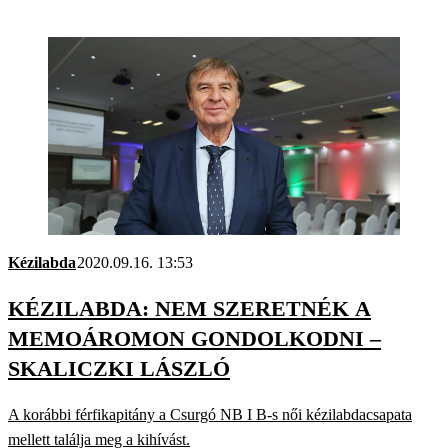
Kézilabda
2020.09.16. 13:53
KÉZILABDA: NEM SZERETNÉK A
MEMOÁROMON GONDOLKODNI –
SKALICZKI LÁSZLÓ
A korábbi férfikapitány a Csurgó NB I B-s női kézilabdacsapata
mellett találja meg a kihívást.