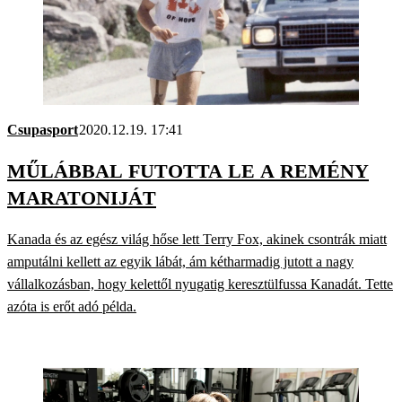
Csupasport
2020.12.19. 17:41
MŰLÁBBAL FUTOTTA LE A REMÉNY
MARATONIJÁT
Kanada és az egész világ hőse lett Terry Fox, akinek csontrák miatt
amputálni kellett az egyik lábát, ám kétharmadig jutott a nagy
vállalkozásban, hogy kelettől nyugatig keresztülfussa Kanadát. Tette
azóta is erőt adó példa.