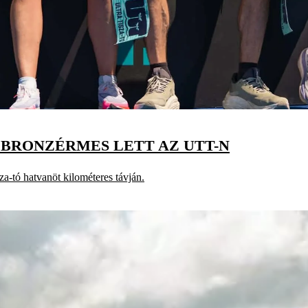
 BRONZÉRMES LETT AZ UTT-N
za-tó hatvanöt kilométeres távján.