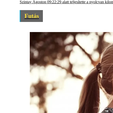
Szintay Ágoston 09:22:29 alatt teljesítette a nyolcvan kil
Futás