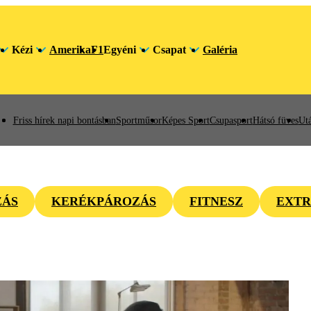
Kézi
Amerika
F1
Egyéni
Csapat
Galéria
Friss hírek napi bontásban
Sportműsor
Képes Sport
Csupasport
Hátsó füves
Utá
ZÁS
KERÉKPÁROZÁS
FITNESZ
EXTR