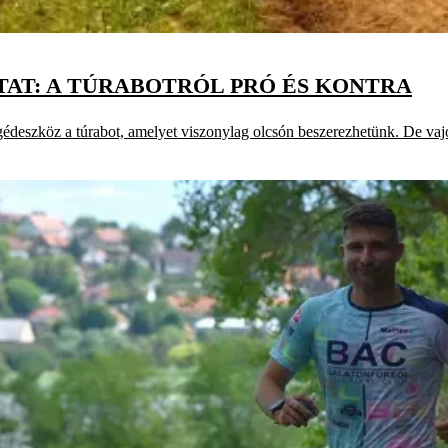
TAT: A TÚRABOTRÓL PRÓ ÉS KONTRA
édeszköz a túrabot, amelyet viszonylag olcsón beszerezhetünk. De va