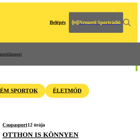
Belépés
Nemzeti Sportrádió
npótlássport
ÉM SPORTOK
ÉLETMÓD
Csupasport
12 órája
OTTHON IS KÖNNYEN