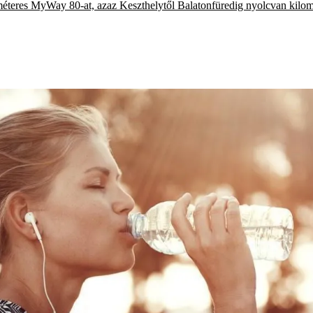
ométeres MyWay 80-at, azaz Keszthelytől Balatonfüredig nyolcvan kilomé