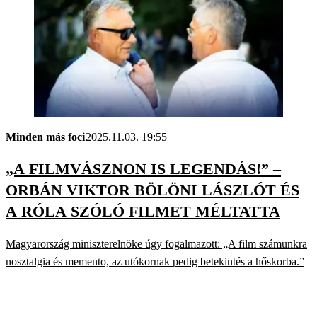
Minden más foci
2025.11.03. 19:55
„A FILMVÁSZNON IS LEGENDÁS!” –
ORBÁN VIKTOR BÖLÖNI LÁSZLÓT ÉS
A RÓLA SZÓLÓ FILMET MÉLTATTA
Magyarország miniszterelnöke úgy fogalmazott: „A film számunkra
nosztalgia és memento, az utókornak pedig betekintés a hőskorba.”