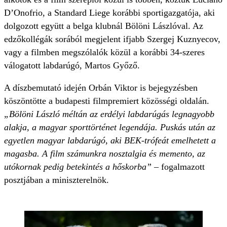
D’Onofrio, a Standard Liege korábbi sportigazgatója, aki
dolgozott együtt a belga klubnál Bölöni Lászlóval. Az
edzőkollégák sorából megjelent ifjabb Szergej Kuznyecov,
vagy a filmben megszólalók közül a korábbi 34-szeres
válogatott labdarúgó, Martos Győző.
A díszbemutató idején Orbán Viktor is bejegyzésben
köszöntötte a budapesti filmpremiert közösségi oldalán.
„Bölöni László méltán az erdélyi labdarúgás legnagyobb
alakja, a magyar sporttörténet legendája. Puskás után az
egyetlen magyar labdarúgó, aki BEK-trófeát emelhetett a
magasba. A film számunkra nosztalgia és memento, az
utókornak pedig betekintés a hőskorba”
– fogalmazott
posztjában a miniszterelnök.