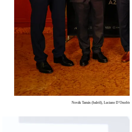
Novák Tamás (balról), Luciano D’Onofrio, K