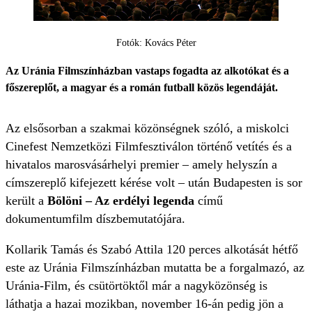
Fotók: Kovács Péter
Az Uránia Filmszínházban vastaps fogadta az alkotókat és a
főszereplőt, a magyar és a román futball közös legendáját.
Az elsősorban a szakmai közönségnek szóló, a miskolci
Cinefest Nemzetközi Filmfesztiválon történő vetítés és a
hivatalos marosvásárhelyi premier – amely helyszín a
címszereplő kifejezett kérése volt – után Budapesten is sor
került a
Bölöni – Az erdélyi legenda
című
dokumentumfilm díszbemutatójára.
Kollarik Tamás és Szabó Attila 120 perces alkotását hétfő
este az Uránia Filmszínházban mutatta be a forgalmazó, az
Uránia-Film, és csütörtöktől már a nagyközönség is
láthatja a hazai mozikban, november 16-án pedig jön a