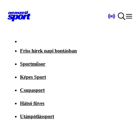
Friss hírek napi bontásban
Sportműsor
Képes Sport
Csupasport
Hátsó füves
Utánpótlássport