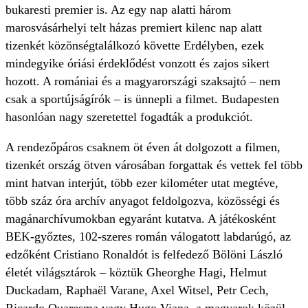
bukaresti premier is. Az egy nap alatti három
marosvásárhelyi telt házas premiert kilenc nap alatt
tizenkét közönségtalálkozó követte Erdélyben, ezek
mindegyike óriási érdeklődést vonzott és zajos sikert
hozott. A romániai és a magyarországi szaksajtó – nem
csak a sportújságírók – is ünnepli a filmet. Budapesten
hasonlóan nagy szeretettel fogadták a produkciót.
A rendezőpáros csaknem öt éven át dolgozott a filmen,
tizenkét ország ötven városában forgattak és vettek fel több
mint hatvan interjút, több ezer kilométer utat megtéve,
több száz óra archív anyagot feldolgozva, közösségi és
magánarchívumokban egyaránt kutatva. A játékosként
BEK-győztes, 102-szeres román válogatott labdarúgó, az
edzőként Cristiano Ronaldót is felfedező Bölöni László
életét világsztárok – köztük Gheorghe Hagi, Helmut
Duckadam, Raphaël Varane, Axel Witsel, Petr Cech,