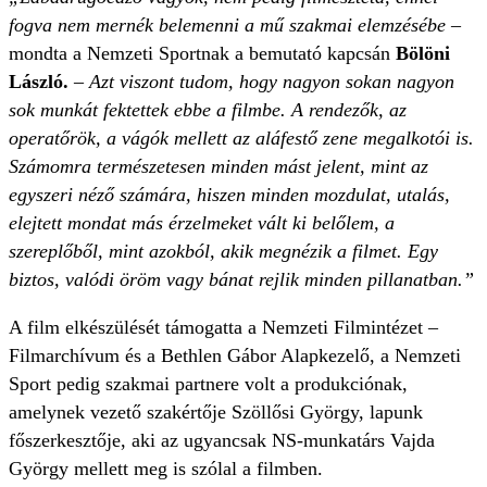
fogva nem mernék belemenni a mű szakmai elemzésébe
–
mondta a Nemzeti Sportnak a bemutató kapcsán
Bölöni
László.
– Azt viszont tudom, hogy nagyon sokan nagyon
sok munkát fektettek ebbe a filmbe. A rendezők, az
operatőrök, a vágók mellett az aláfestő zene megalkotói is.
Számomra természetesen minden mást jelent, mint az
egyszeri néző számára, hiszen minden mozdulat, utalás,
elejtett mondat más érzelmeket vált ki belőlem, a
szereplőből, mint azokból, akik megnézik a filmet. Egy
biztos, valódi öröm vagy bánat rejlik minden pillanatban.”
A film elkészülését támogatta a Nemzeti Filmintézet –
Filmarchívum és a Bethlen Gábor Alapkezelő, a Nemzeti
Sport pedig szakmai partnere volt a produkciónak,
amelynek vezető szakértője Szöllősi György, lapunk
főszerkesztője, aki az ugyancsak NS-munkatárs Vajda
György mellett meg is szólal a filmben.