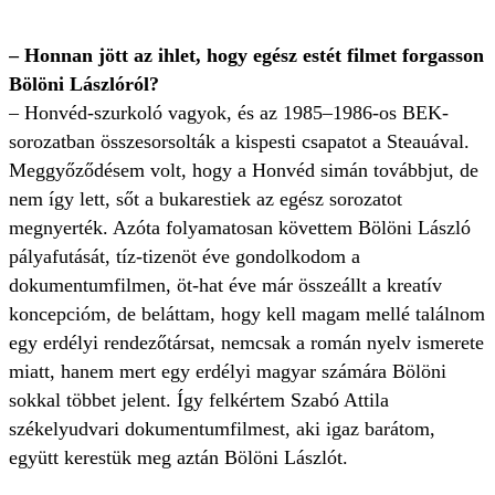
– Honnan jött az ihlet, hogy egész estét filmet forgasson
Bölöni Lászlóról?
– Honvéd-szurkoló vagyok, és az 1985–1986-os BEK-
sorozatban összesorsolták a kispesti csapatot a Steauával.
Meggyőződésem volt, hogy a Honvéd simán továbbjut, de
nem így lett, sőt a bukarestiek az egész sorozatot
megnyerték. Azóta folyamatosan követtem Bölöni László
pályafutását, tíz-tizenöt éve gondolkodom a
dokumentumfilmen, öt-hat éve már összeállt a kreatív
koncepcióm, de beláttam, hogy kell magam mellé találnom
egy erdélyi rendezőtársat, nemcsak a román nyelv ismerete
miatt, hanem mert egy erdélyi magyar számára Bölöni
sokkal többet jelent. Így felkértem Szabó Attila
székelyudvari dokumentumfilmest, aki igaz barátom,
együtt kerestük meg aztán Bölöni Lászlót.