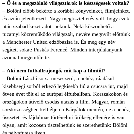
– Ő és a megszólaló világsztárok is készségesek voltak?
– Bölöni előbb bekérte a korábbi könyveinket, filmjeinket,
és aztán jelentkezett. Nagy megtiszteltetés volt, hogy ezek
után szabad kezet adott nekünk. Neki köszönhető a
tucatnyi közreműködő világsztár, nevére megnyílt előttünk
a Manchester United edzőbázisa is. És még egy név
segített sokat: Puskás Ferencé. Minden interjúalanyunk
azonnal megemlítette.
– Aki nem futballrajongó, mit kap a filmtől?
– Bölöni László sorsa meseszerű, a nehéz, ráadásul
kisebbségi sorból érkező legkisebb fiú a csúcsra jut, majd
ötven évet tölt el az európai élfutballban. Korszakokon és
országokon átívelő csodás utazás a film. Magyar, román
sorsközösségben kell éljen a Kárpátok mentén, de a nehéz,
összetett és fájdalmas történelmi örökség ellenére is van
olyan, amit közösen tisztelhetünk és szerethetünk: Bölöni
és pályafutása ilyen.