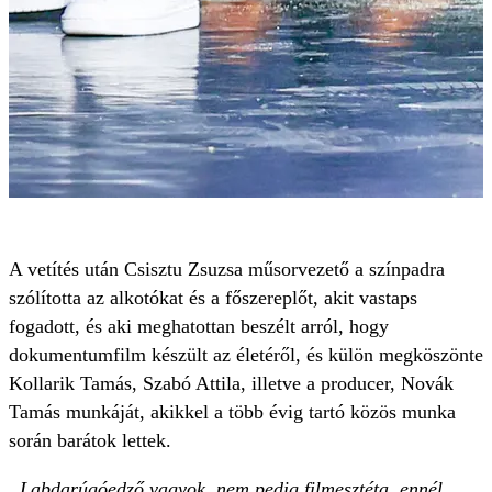
A vetítés után Csisztu Zsuzsa műsorvezető a színpadra
szólította az alkotókat és a főszereplőt, akit vastaps
fogadott, és aki meghatottan beszélt arról, hogy
dokumentumfilm készült az életéről, és külön megköszönte
Kollarik Tamás, Szabó Attila, illetve a producer, Novák
Tamás munkáját, akikkel a több évig tartó közös munka
során barátok lettek.
„Labdarúgóedző vagyok, nem pedig filmesztéta, ennél