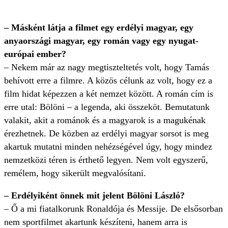
– Másként látja a filmet egy erdélyi magyar, egy
anyaországi magyar, egy román vagy egy nyugat-
európai ember?
– Nekem már az nagy megtiszteltetés volt, hogy Tamás
behívott erre a filmre. A közös célunk az volt, hogy ez a
film hidat képezzen a két nemzet között. A román cím is
erre utal: Bölöni – a legenda, aki összeköt. Bemutatunk
valakit, akit a románok és a magyarok is a magukénak
érezhetnek. De közben az erdélyi magyar sorsot is meg
akartuk mutatni minden nehézségével úgy, hogy mindez
nemzetközi téren is érthető legyen. Nem volt egyszerű,
remélem, hogy sikerült megvalósítani.
– Erdélyiként önnek mit jelent Bölöni László?
– Ő a mi fiatalkorunk Ronaldója és Messije. De elsősorban
nem sportfilmet akartunk készíteni, hanem arra is