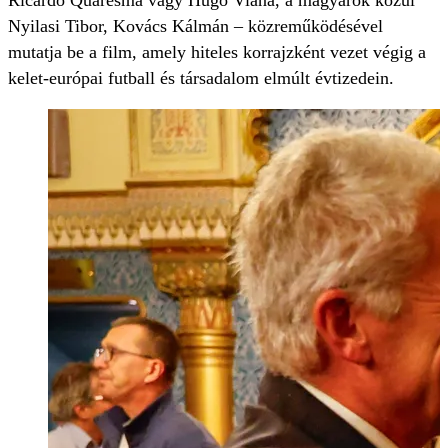
Ricardo Quaresma vagy Hugo Viana, a magyarok közül
Nyilasi Tibor, Kovács Kálmán – közreműködésével
mutatja be a film, amely hiteles korrajzként vezet végig a
kelet-európai futball és társadalom elmúlt évtizedein.