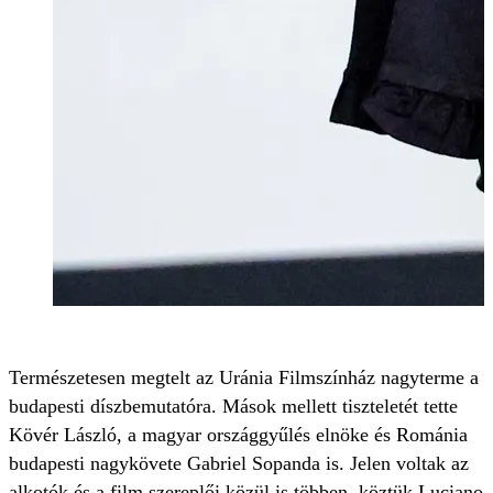
Természetesen megtelt az Uránia Filmszínház nagyterme a
budapesti díszbemutatóra. Mások mellett tiszteletét tette
Kövér László, a magyar országgyűlés elnöke és Románia
budapesti nagykövete Gabriel Sopanda is. Jelen voltak az
alkotók és a film szereplői közül is többen, köztük Luciano