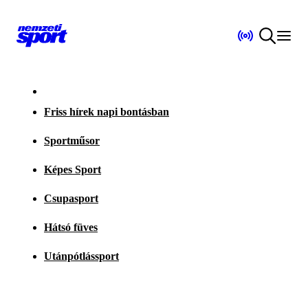
Friss hírek napi bontásban
Sportműsor
Képes Sport
Csupasport
Hátsó füves
Utánpótlássport