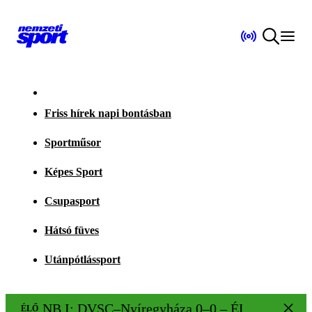
Friss hírek napi bontásban
Sportműsor
Képes Sport
Csupasport
Hátsó füves
Utánpótlássport
NB I: DVSC–Nyíregyháza 0–0 – ÉLŐ!
ÉLŐ