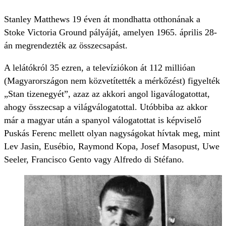
Stanley Matthews 19 éven át mondhatta otthonának a
Stoke Victoria Ground pályáját, amelyen 1965. április 28-
án megrendezték az összecsapást.
A lelátókról 35 ezren, a televíziókon át 112 millióan
(Magyarországon nem közvetítették a mérkőzést) figyelték
„Stan tizenegyét”, azaz az akkori angol ligaválogatottat,
ahogy összecsap a világválogatottal. Utóbbiba az akkor
már a magyar után a spanyol válogatottat is képviselő
Puskás Ferenc mellett olyan nagyságokat hívtak meg, mint
Lev Jasin, Eusébio, Raymond Kopa, Josef Masopust, Uwe
Seeler, Francisco Gento vagy Alfredo di Stéfano.