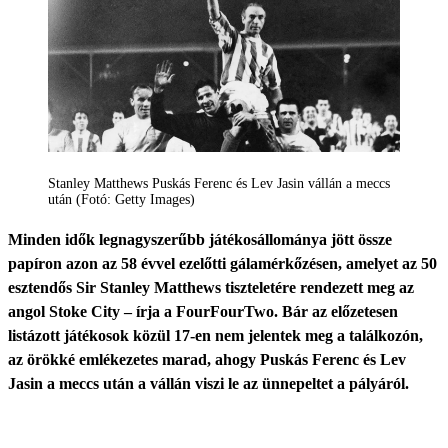
Stanley Matthews Puskás Ferenc és Lev Jasin vállán a meccs
után (Fotó: Getty Images)
Minden idők legnagyszerűbb játékosállománya jött össze
papíron azon az 58 évvel ezelőtti gálamérkőzésen, amelyet az 50
esztendős Sir Stanley Matthews tiszteletére rendezett meg az
angol Stoke City – írja a FourFourTwo. Bár az előzetesen
listázott játékosok közül 17-en nem jelentek meg a találkozón,
az örökké emlékezetes marad, ahogy Puskás Ferenc és Lev
Jasin a meccs után a vállán viszi le az ünnepeltet a pályáról.