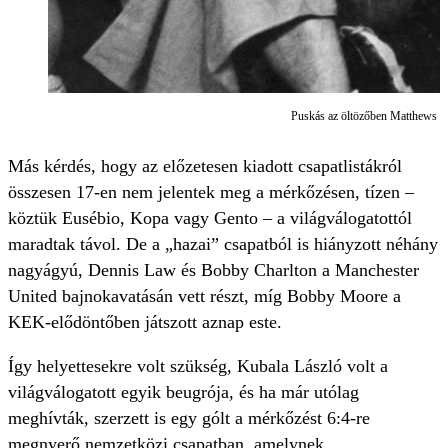
Puskás az öltözőben Matthews mel
Más kérdés, hogy az előzetesen kiadott csapatlistákról
összesen 17-en nem jelentek meg a mérkőzésen, tízen –
köztük Eusébio, Kopa vagy Gento – a világválogatottól
maradtak távol. De a „hazai” csapatból is hiányzott néhány
nagyágyú, Dennis Law és Bobby Charlton a Manchester
United bajnokavatásán vett részt, míg Bobby Moore a
KEK-elődöntőben játszott aznap este.
Így helyettesekre volt szükség, Kubala László volt a
világválogatott egyik beugrója, és ha már utólag
meghívták, szerzett is egy gólt a mérkőzést 6:4-re
megnyerő nemzetközi csapatban, amelynek