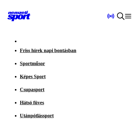
Friss hírek napi bontásban
Sportműsor
Képes Sport
Csupasport
Hátsó füves
Utánpótlássport