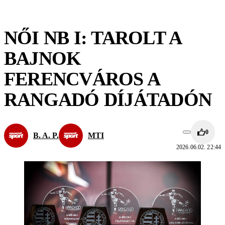
NŐI NB I: TAROLT A
BAJNOK
FERENCVÁROS A
RANGADÓ DÍJÁTADÓN
0
B. A. P.
MTI
2026.06.02. 22:44