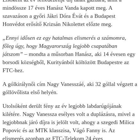
mindössze 17 éves Hanász Vanda kapott meg. A
szavazáson a győri Jákri Dóra Évát és a Budapest
Honvédot erősítő Krizsán Nikolettet előzte meg.
„Ennyi idősen ez egy hatalmas elismerés a számomra,
főleg úgy, hogy Magyarország legjobb csapatában
játszom”
– mondta a műsorban Hanász, aki 14 évesen egy
borsodi községből, Kurityánból költözött Budapestre az
FTC-hez.
A gólkirálynői cím Nagy Vanesszáé, aki 32 góllal végzett a
góllövőlista első helyén.
Utolsóként derült fény az év legjobb labdarúgójának
kilétére. Nagy Vanessza esélyes volt a duplázásra, mivel a
legjobbnak járó díjra is jelölt volt, ahogy a szegedi Milica
Popovic és az MTK klasszisa, Vágó Fanny is. Az
elismerés azonban az FTC-Telekom 24 éves