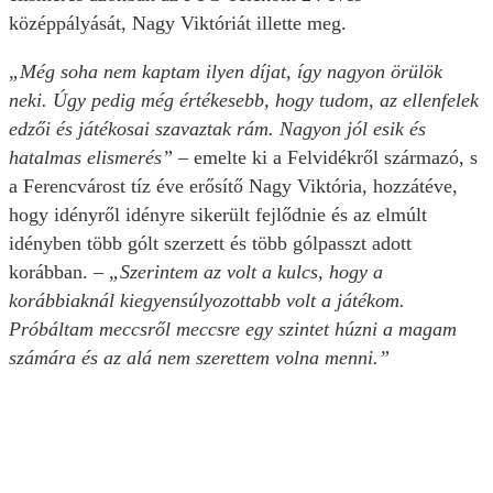
középpályását, Nagy Viktóriát illette meg.
„Még soha nem kaptam ilyen díjat, így nagyon örülök
neki. Úgy pedig még értékesebb, hogy tudom, az ellenfelek
edzői és játékosai szavaztak rám. Nagyon jól esik és
hatalmas elismerés”
– emelte ki a Felvidékről származó, s
a Ferencvárost tíz éve erősítő Nagy Viktória, hozzátéve,
hogy idényről idényre sikerült fejlődnie és az elmúlt
idényben több gólt szerzett és több gólpasszt adott
korábban. –
„Szerintem az volt a kulcs, hogy a
korábbiaknál kiegyensúlyozottabb volt a játékom.
Próbáltam meccsről meccsre egy szintet húzni a magam
számára és az alá nem szerettem volna menni.”