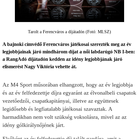
Tarolt a Ferencváros a díjátadón (Fotó: MLSZ)
A bajnoki címvédő Ferencváros játékosai szerezték meg az év
legjobbjainak járó mindhárom díjat a női labdarúgó NB I-ben:
a RangAdó díjátadón kedden az idény legjobbjának járó
elismerést Nagy Viktória vehette át.
Az M4 Sport műsorában elhangzott, hogy az év legjobbja
és az év felfedezettje díjra egyaránt az élvonalbeli csapatok
vezetőedzői, csapatkapitányai, illetve az együttesek
legidősebb és legfiatalabb játékosai szavaztak. A
harmadikban nem volt szükség voksolásra, mivel az az
idény gólkirálynőjének járt.
Elsőként az év felfedezettje díj talált gazdára, amit a