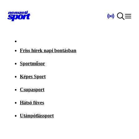
Friss hírek napi bontásban
Sportműsor
Képes Sport
Csupasport
Hátsó füves
Utánpótlássport