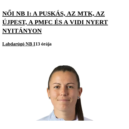
NŐI NB I: A PUSKÁS, AZ MTK, AZ
ÚJPEST, A PMFC ÉS A VIDI NYERT
NYITÁNYON
Labdarúgó NB I
13 órája