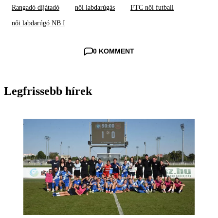
Rangadó díjátadó
női labdarúgás
FTC női futball
női labdarúgó NB I
0 KOMMENT
Legfrissebb hírek