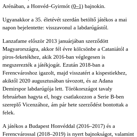
Arénában, a Honvéd–Gyirmót
(0–1)
bajnokin.
Ugyanakkor a 35. életévét szerdán betöltő játékos a mai
napon bejelentette: visszavonul a labdarúgástól.
Lanzafame először 2013 januárjában szerződött
Magyarországra, akkor fél évre kölcsönbe a Cataniától a
piros-feketékhez, akik 2016-ban véglegesen is
megszerezték a játékjogát. Ezután 2018-ban a
Ferencvároshoz igazolt, majd visszatért a kispestiekhez,
akiktől 2020 augusztusában távozott, és az Adana
Demirspor labdarúgója lett. Törökországot tavaly
februárban hagyta el, hogy csatlakozzon a Serie B-ben
szereplő Vicenzához, ám pár hete szerződést bontottak a
felek.
A játékos a Budapest Honvéddal (2016–2017) és a
Ferencvárossal (2018–2019) is nyert bajnokságot, valamint