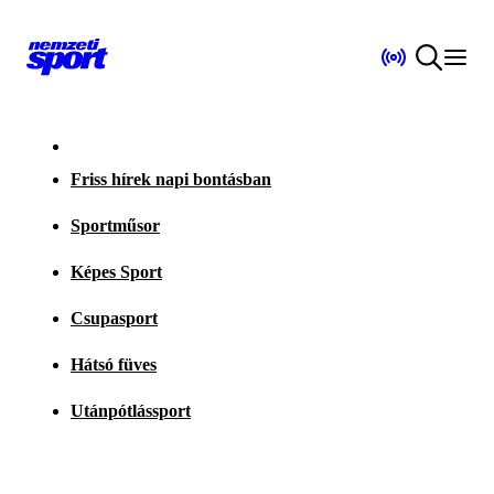
Friss hírek napi bontásban
Sportműsor
Képes Sport
Csupasport
Hátsó füves
Utánpótlássport