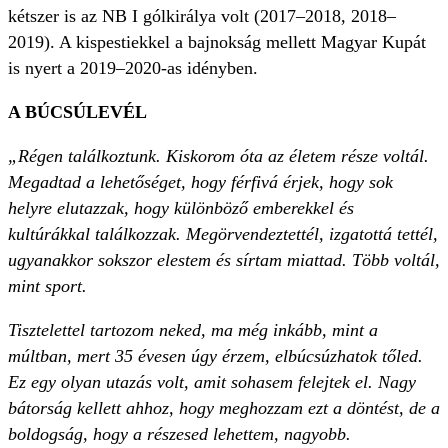
kétszer is az NB I gólkirálya volt (2017–2018, 2018–
2019). A kispestiekkel a bajnokság mellett Magyar Kupát
is nyert a 2019–2020-as idényben.
A BÚCSÚLEVÉL
„Régen találkoztunk. Kiskorom óta az életem része voltál.
Megadtad a lehetőséget, hogy férfivá érjek, hogy sok
helyre elutazzak, hogy különböző emberekkel és
kultúrákkal találkozzak. Megörvendeztettél, izgatottá tettél,
ugyanakkor sokszor elestem és sírtam miattad. Több voltál,
mint sport.
Tisztelettel tartozom neked, ma még inkább, mint a
múltban, mert 35 évesen úgy érzem, elbúcsúzhatok tőled.
Ez egy olyan utazás volt, amit sohasem felejtek el. Nagy
bátorság kellett ahhoz, hogy meghozzam ezt a döntést, de a
boldogság, hogy a részesed lehettem, nagyobb.