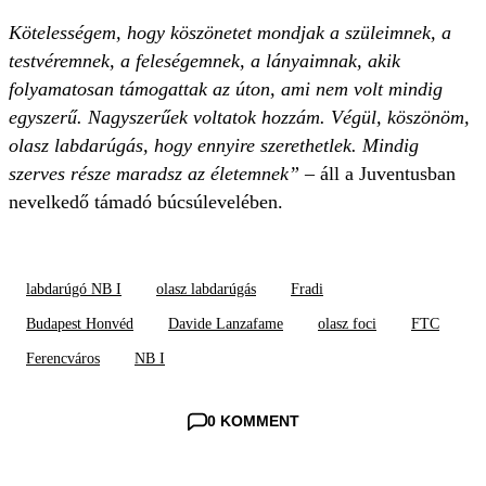
Kötelességem, hogy köszönetet mondjak a szüleimnek, a
testvéremnek, a feleségemnek, a lányaimnak, akik
folyamatosan támogattak az úton, ami nem volt mindig
egyszerű. Nagyszerűek voltatok hozzám. Végül, köszönöm,
olasz labdarúgás, hogy ennyire szerethetlek. Mindig
szerves része maradsz az életemnek”
– áll a Juventusban
nevelkedő támadó búcsúlevelében.
labdarúgó NB I
olasz labdarúgás
Fradi
Budapest Honvéd
Davide Lanzafame
olasz foci
FTC
Ferencváros
NB I
0 KOMMENT