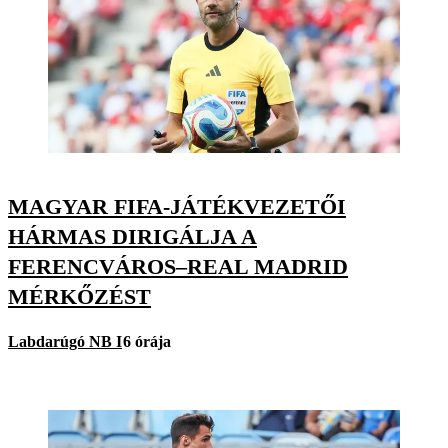
MAGYAR FIFA-JÁTÉKVEZETŐI
HÁRMAS DIRIGÁLJA A
FERENCVÁROS–REAL MADRID
MÉRKŐZÉST
Labdarúgó NB I
6 órája