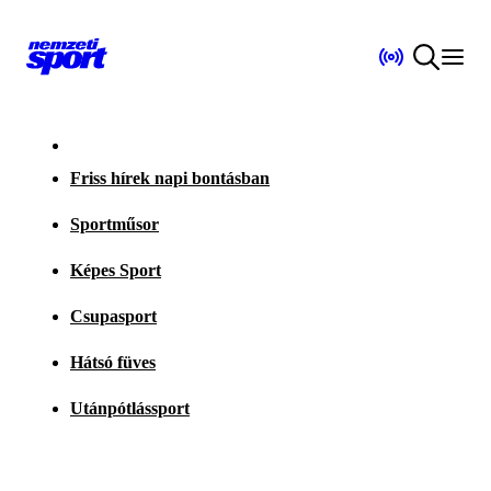
Friss hírek napi bontásban
Sportműsor
Képes Sport
Csupasport
Hátsó füves
Utánpótlássport