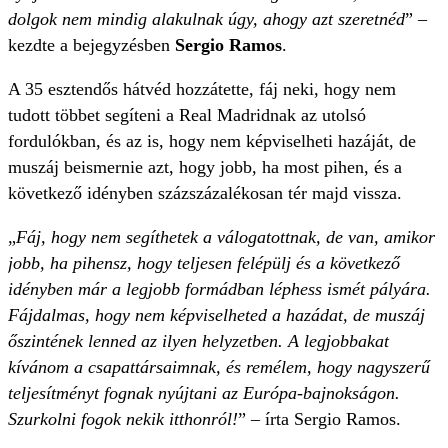
dolgok nem mindig alakulnak úgy, ahogy azt szeretnéd
” –
kezdte a bejegyzésben
Sergio Ramos
.
A 35 esztendős hátvéd hozzátette, fáj neki, hogy nem
tudott többet segíteni a Real Madridnak az utolsó
fordulókban, és az is, hogy nem képviselheti hazáját, de
muszáj beismernie azt, hogy jobb, ha most pihen, és a
következő idényben százszázalékosan tér majd vissza.
„
Fáj, hogy nem segíthetek a válogatottnak, de van, amikor
jobb, ha pihensz, hogy teljesen felépülj és a következő
idényben már a legjobb formádban léphess ismét pályára.
Fájdalmas, hogy nem képviselheted a hazádat, de muszáj
őszintének lenned az ilyen helyzetben. A legjobbakat
kívánom a csapattársaimnak, és remélem, hogy nagyszerű
teljesítményt fognak nyújtani az Európa-bajnokságon.
Szurkolni fogok nekik itthonról!
” – írta Sergio Ramos.