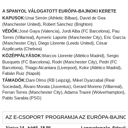
A SPANYOL VÁLOGATOTT EURÓPA-BAJNOKI KERETE
KAPUSOK:
Unai Simón (Athletic Bilbao), David de Gea
(Manchester United), Robert Sánchez (Brighton)
VÉDŐK:
José Gaya (Valencia), Jordi Alba (FC Barcelona), Pau
Torres (Villarreal), Aymeric Laporte (Manchester City), Eric García
(Manchester City), Diego Llorente (Leeds United), César
Azpilicueta (Chelsea)
KÖZÉPPÁLYÁSOK:
Marcos Llorente (Atlético Madrid), Sergio
Busquets (FC Barcelona), Rodri (Manchester City), Pedri (FC
Barcelona), Thiago Alcantara (Liverpool), Koke (Atlético Madrid),
Fabián Ruiz (Napoli)
TÁMADÓK:
Dani Olmo (RB Leipzig), Mikel Oyarzabal (Real
Sociedad), Álvaro Morata (Juventus), Gerard Moreno (Villarreal),
Ferran Torres (Manchester City), Adama Traoré (Wolverhampton),
Pablo Sarabia (PSG)
AZ E-CSOPORT PROGRAMJA AZ EURÓPA-BAJN
Június 14., hétfő, 18.00
Lengyelország–Szlovák