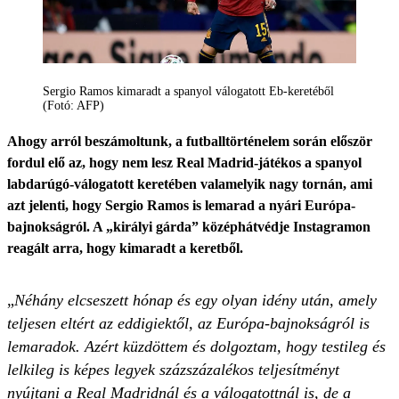
Sergio Ramos kimaradt a spanyol válogatott Eb-keretéből
(Fotó: AFP)
Ahogy arról beszámoltunk, a futballtörténelem során először
fordul elő az, hogy nem lesz Real Madrid-játékos a spanyol
labdarúgó-válogatott keretében valamelyik nagy tornán, ami
azt jelenti, hogy Sergio Ramos is lemarad a nyári Európa-
bajnokságról. A „királyi gárda” középhátvédje Instagramon
reagált arra, hogy kimaradt a keretből.
„
Néhány elcseszett hónap és egy olyan idény után, amely
teljesen eltért az eddigiektől, az Európa-bajnokságról is
lemaradok. Azért küzdöttem és dolgoztam, hogy testileg és
lelkileg is képes legyek százszázalékos teljesítményt
nyújtani a Real Madridnál és a válogatottnál is, de a