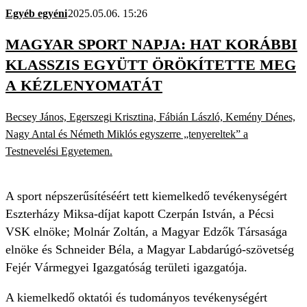
Egyéb egyéni
2025.05.06. 15:26
MAGYAR SPORT NAPJA: HAT KORÁBBI
KLASSZIS EGYÜTT ÖRÖKÍTETTE MEG
A KÉZLENYOMATÁT
Becsey János, Egerszegi Krisztina, Fábián László, Kemény Dénes,
Nagy Antal és Németh Miklós egyszerre „tenyereltek” a
Testnevelési Egyetemen.
A sport népszerűsítéséért tett kiemelkedő tevékenységért
Eszterházy Miksa-díjat kapott Czerpán István, a Pécsi
VSK elnöke; Molnár Zoltán, a Magyar Edzők Társasága
elnöke és Schneider Béla, a Magyar Labdarúgó-szövetség
Fejér Vármegyei Igazgatóság területi igazgatója.
A kiemelkedő oktatói és tudományos tevékenységért