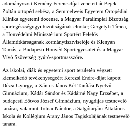
adományozott Kemény Ferenc-díjat vehetett át Bejek
Zoltán ortopéd sebész, a Semmelweis Egyetem Ortopédiai
Klinika egyetemi docense, a Magyar Paralimpiai Bizottság
sportegészségügyi bizottságának elnöke; Gergelyfi Tímea,
a Honvédelmi Minisztérium Sportért Felelős
Államtitkárságának kormánytisztviselője és Klenyán
Tamás, a Budapesti Honvéd Sportegyesület és a Magyar
Vívó Szövetség gyúró-sportmasszőre.
Az iskolai, diák és egyetemi sport területén végzett
kiemelkedő tevékenységéért Kerezsi Endre-díjat kapott
Dézsi György, a Xántus János Két Tanítási Nyelvű
Gimnázium, Kádár Sándor és Kádárné Nagy Erzsébet, a
budapesti Eötvös József Gimnázium, nyugdíjas testnevelő
tanárai, valamint Tolnai Nándor, a Salgótarjáni Általános
Iskola és Kollégium Arany János Tagiskolájának testnevelő
tanára.