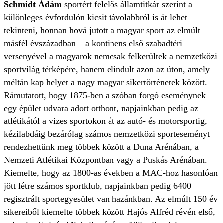
Schmidt Ádám
sportért felelős államtitkár szerint a
különleges évfordulón kicsit távolabbról is át lehet
tekinteni, honnan hová jutott a magyar sport az elmúlt
másfél évszázadban – a kontinens első szabadtéri
versenyével a magyarok nemcsak felkerültek a nemzetközi
sportvilág térképére, hanem elindult azon az úton, amely
méltán kap helyet a nagy magyar sikertörténetek között.
Rámutatott, hogy 1875-ben a szóban forgó eseménynek
egy épület udvara adott otthont, napjainkban pedig az
atlétikától a vizes sportokon át az autó- és motorsportig,
kézilabdáig bezárólag számos nemzetközi sporteseményt
rendezhettünk meg többek között a Duna Arénában, a
Nemzeti Atlétikai Központban vagy a Puskás Arénában.
Kiemelte, hogy az 1800-as években a MAC-hoz hasonlóan
jött létre számos sportklub, napjainkban pedig 6400
regisztrált sportegyesület van hazánkban. Az elmúlt 150 év
sikereiből kiemelte többek között Hajós Alfréd révén első,