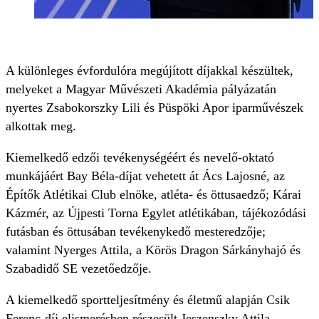
A különleges évfordulóra megújított díjakkal készültek,
melyeket a Magyar Művészeti Akadémia pályázatán
nyertes Zsabokorszky Lili és Püspöki Apor iparművészek
alkottak meg.
Kiemelkedő edzői tevékenységéért és nevelő-oktató
munkájáért Bay Béla-díjat vehetett át Ács Lajosné, az
Építők Atlétikai Club elnöke, atléta- és öttusaedző; Kárai
Kázmér, az Újpesti Torna Egylet atlétikában, tájékozódási
futásban és öttusában tevékenykedő mesteredzője;
valamint Nyerges Attila, a Körös Dragon Sárkányhajó és
Szabadidő SE vezetőedzője.
A kiemelkedő sportteljesítmény és életmű alapján Csik
Ferenc-díj elismerésben részesült Jeszenszky Attila