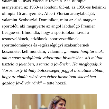
valamint Gulyás Michelle révén a 190. olimpiai
aranyérmet, az 1953-as londoni 6:3-at, az 1956-os helsinki
olimpia 16 aranyérmét, Albert Flórián aranylabdáját,
valamint Szoboszlai Dominikot, mint az első magyar
sportolót, aki megnyerte az angol labdarúgó Premier
League-et. Elmondta, hogy a sportolókon kívül a
testnevelőknek, edzőknek, sportvezetőknek,
sporttudományos és -egészségügyi szakembernek
köszönetet kell mondani, valamint
„minden honfitársnak,
aki a sport szolgálatát választotta hivatásként. »A múltat
tiszteld a jelenben, s tartsd a jövőnek«. Ha megfogadjuk
Vörösmarty Mihály bölcsességét, joggal bízhatunk abban,
hogy az elmúlt százötven évhez hasonlóan sikerekben
gazdag jövő vár ránk”
– tette hozzá.