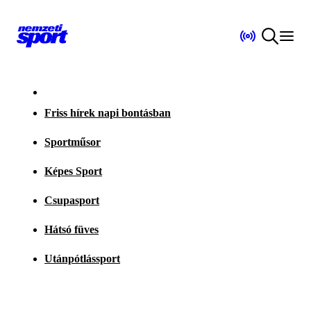
Friss hírek napi bontásban
Sportműsor
Képes Sport
Csupasport
Hátsó füves
Utánpótlássport