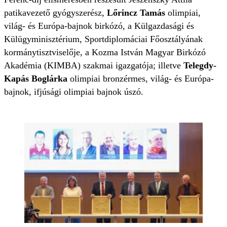
patikavezető gyógyszerész,
Lőrincz Tamás
olimpiai,
világ- és Európa-bajnok birkózó, a Külgazdasági és
Külügyminisztérium, Sportdiplomáciai Főosztályának
kormánytisztviselője, a Kozma István Magyar Birkózó
Akadémia (KIMBA) szakmai igazgatója; illetve
Telegdy-
Kapás Boglárka
olimpiai bronzérmes, világ- és Európa-
bajnok, ifjúsági olimpiai bajnok úszó.