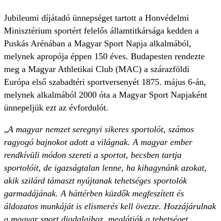
Jubileumi díjátadó ünnepséget tartott a Honvédelmi
Minisztérium sportért felelős államtitkársága kedden a
Puskás Arénában a Magyar Sport Napja alkalmából,
melynek apropója éppen 150 éves. Budapesten rendezte
meg a Magyar Athletikai Club (MAC) a szárazföldi
Európa első szabadtéri sportversenyét 1875. május 6-án,
melynek alkalmából 2000 óta a Magyar Sport Napjaként
ünnepeljük ezt az évfordulót.
„
A magyar nemzet seregnyi sikeres sportolót, számos
ragyogó bajnokot adott a világnak. A magyar ember
rendkívüli módon szereti a sportot, becsben tartja
sportolóit, de igazságtalan lenne, ha kihagynánk azokat,
akik szilárd támaszt nyújtanak tehetséges sportolók
garmadájának. A háttérben küzdők megfeszített és
áldozatos munkáját is elismerés kell övezze. Hozzájárulnak
a magyar sport diadalaihoz, meglátják a tehetséget,