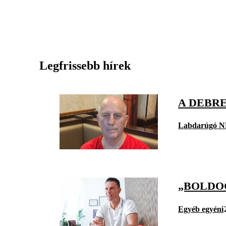
Legfrissebb hírek
A DEBRE
Labdarúgó N
„BOLDOG
Egyéb egyéni