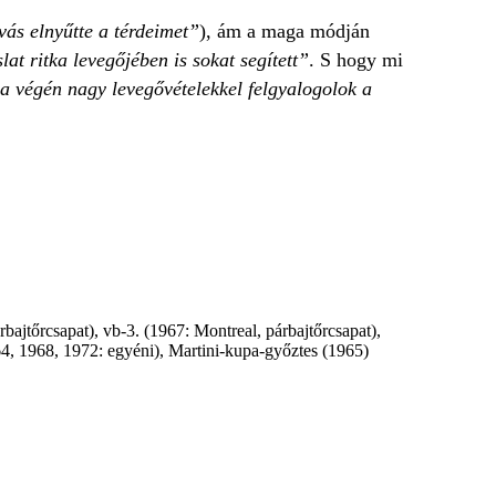
vás elnyűtte a térdeimet”
), ám a maga módján
t ritka levegőjében is sokat segített”
. S hogy mi
a végén nagy levegővételekkel felgyalogolok a
bajtőrcsapat), vb-3. (1967: Montreal, párbajtőrcsapat),
64, 1968, 1972: egyéni), Martini-kupa-győztes (1965)