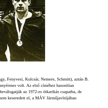
agy, Fenyvesi, Kulcsár, Nemere, Schmitt), aztán B.
ranyérmes volt. Az első címéhez hasonlóan
beválogatják az 1972-es ötkarikás csapatba, de
 nem keseredett el, a MÁV Járműjavítójában