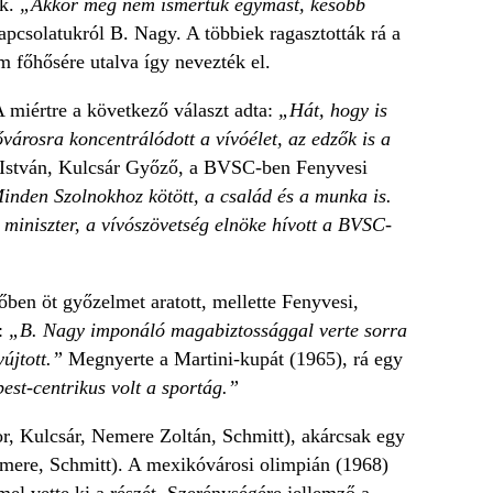
ik.
„Akkor még nem ismertük egymást, később
pcsolatukról B. Nagy. A többiek ragasztották rá a
m főhősére utalva így nevezték el.
 A miértre a következő választ adta:
„Hát, hogy is
városra koncentrálódott a vívóélet, az edzők is a
 István, Kulcsár Győző, a BVSC-ben Fenyvesi
inden Szolnokhoz kötött, a
család és a munka is.
miniszter, a vívószövetség elnöke hívott a BVSC-
ben öt győzelmet aratott, mellette Fenyvesi,
:
„B. Nagy imponáló magabiztossággal verte sorra
újtott.”
Megnyerte a Martini-kupát (1965), rá egy
st-centrikus volt a sportág.”
r, Kulcsár, Nemere Zoltán, Schmitt), akárcsak egy
mere, Schmitt). A mexikóvárosi olimpián (1968)
l vette ki a részét. Szerénységére jellemző a