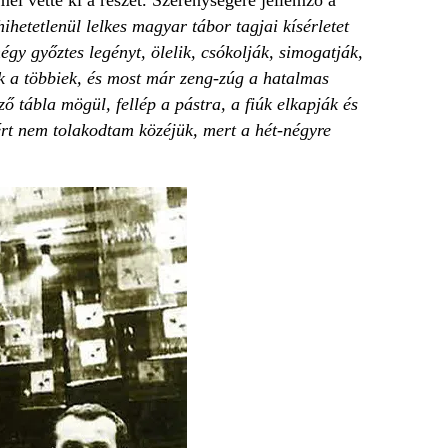
ihetetlenül lelkes magyar tábor tagjai kísérletet
gy győztes legényt, ölelik, csókolják, simogatják,
zik a többiek, és most már zeng-zúg a hatalmas
tábla mögül, fellép a pástra, a fiúk elkapják és
rt nem tolakodtam közéjük, mert a hét-négyre