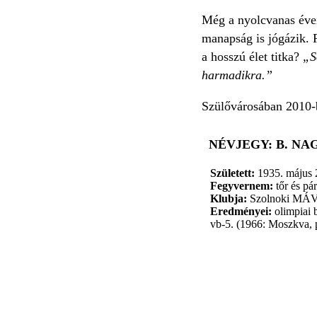
Még a nyolcvanas éveib
manapság is jógázik. 
a hosszú élet titka?
„S
harmadikra.”
Szülővárosában 2010-b
NÉVJEGY: B. NA
Született:
1935. május 
Fegyvernem:
tőr és pá
Klubja:
Szolnoki MÁV
Eredményei:
olimpiai 
vb-5. (1966: Moszkva, p