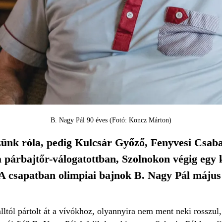
B. Nagy Pál 90 éves (Fotó: Koncz Márton)
nk róla, pedig Kulcsár Győző, Fenyvesi Csaba
a párbajtőr-válogatottban, Szolnokon végig egy
 A csapatban olimpiai bajnok B. Nagy Pál május 2
ól pártolt át a vívókhoz, olyannyira nem ment neki rosszul