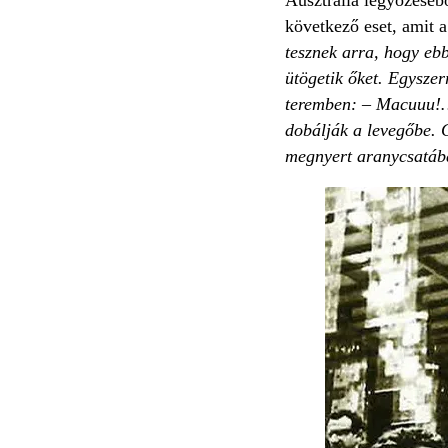
következő eset, amit a
tesznek arra, hogy ebb
ütögetik őket. Egyszer
teremben: – Macuuu!… 
dobálják a levegőbe. 
megnyert aranycsatába