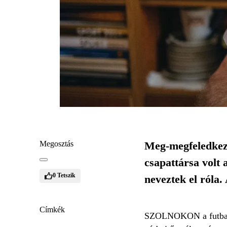
Megosztás
Meg-megfeledkezü
csapattársa volt 
0
Tetszik
neveztek el róla.
Címkék
SZOLNOKON a futballt