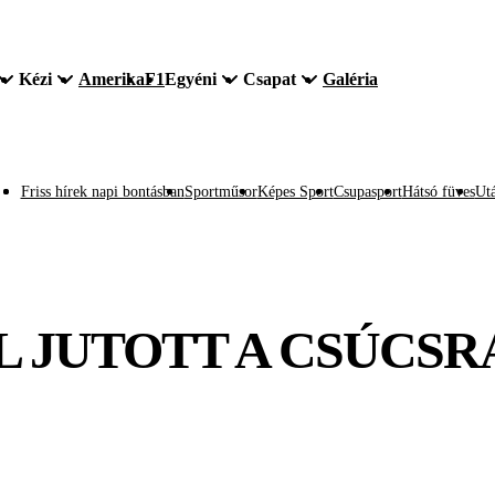
Kézi
Amerika
F1
Egyéni
Csapat
Galéria
Friss hírek napi bontásban
Sportműsor
Képes Sport
Csupasport
Hátsó füves
Utá
JUTOTT A CSÚCSRA 