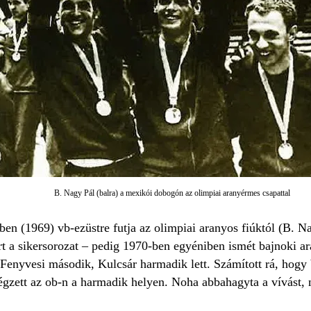
B. Nagy Pál (balra) a mexikói dobogón az olimpiai aranyérmes csapattal
en (1969) vb-ezüstre futja az olimpiai aranyos fiúktól (B. N
t a sikersorozat – pedig 1970-ben egyéniben ismét bajnoki a
Fenyvesi második, Kulcsár harmadik lett. Számított rá, hogy 
végzett az ob-n a harmadik helyen. Noha abbahagyta a vívást,