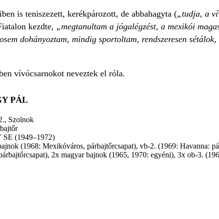
en is teniszezett, kerékpározott, de abbahagyta (
„tudja, a ví
Fiatalon kezdte,
„megtanultam a jógalégzést, a mexikói magasla
osem dohányoztam, mindig sportoltam, rendszeresen sétálok, 
en vívócsarnokot neveztek el róla.
GY PÁL
2., Szolnok
rbajtőr
 SE (1949–1972)
bajnok (1968: Mexikóváros, párbajtőrcsapat), vb-2. (1969: Havanna: pár
árbajtőrcsapat), 2x magyar bajnok (1965, 1970: egyéni), 3x ob-3. (19