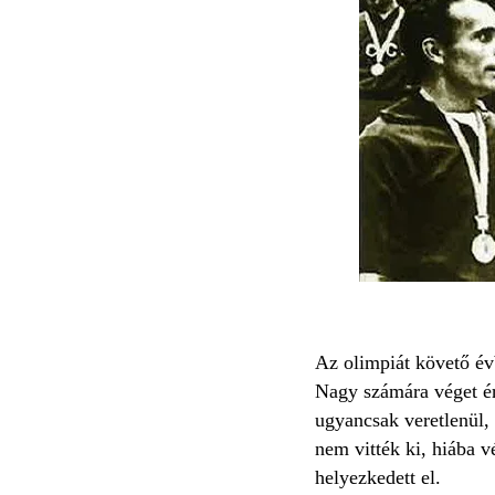
Az olimpiát követő évb
Nagy számára véget ér
ugyancsak veretlenül, 
nem vitték ki, hiába 
helyezkedett el.