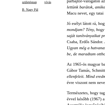
párbajtőr-válogatón az
születésnap
vívás
lettünk barátok, amiko
B. Nagy Pál
Macu nevet, egy tatai 
Jó esélyt látott rá, h
mondjam? Tény, hogy re
saját tanítványaikat p
Csaba, Erdős Sándor. A
Ugyan még a hatvanas 
be, de maradtam otth
Az 1965-ös magyar baj
Gábor Tamás, Schmitt,
ellenfeleit. Mind ere
évre viszont nem ne
Természetes, hogy tag
évvel később (1967) a
Ausztrália legyőzéséb