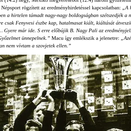
 Népsport rögzített az eredményhirdetéssel kapcsolatban:
„A h
en a hirtelen támadt nagy-nagy boldogságban szétszedjék a né
re csak Fenyvesi észbe kap, hatalmasat kiált, kiáltását átves
Gyere már ide. S erre előbújik B. Nagy Pali az eredményjelző 
Győzelmet ünnepelnek.”
Macu így emlékszik a jelenetre:
„Azé
n nem vívtam a szovjetek ellen.”