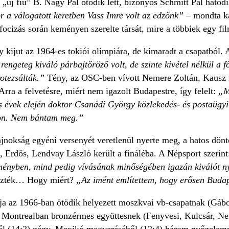
 „új fiú” B. Nagy Pál ötödik lett, bizonyos Schmitt Pál hatod
r a válogatott keretben Vass Imre volt az edzőnk”
– mondta ka
focizás során keményen szerelte társát, mire a többiek egy fil
ogy kijut az 1964-es tokiói olimpiára, de kimaradt a csapatból.
ngeteg kiváló párbajtőröző volt, de szinte kivétel nélkül a fő
rotezsálták.”
Tény, az OSC-ben vívott Nemere Zoltán, Kausz
rra a felvetésre, miért nem igazolt Budapestre, így felelt:
„M
évek elején doktor Csanádi György közlekedés- és postaügyi 
on. Nem bántam meg.”
nokság egyéni versenyét veretlenül nyerte meg, a hatos döntő
 Erdős, Lendvay László került a fináléba. A Népsport szerint
dményben, mind pedig vívásának minőségében igazán kiválót ny
vezték… Hogy miért?
„Az imént említettem, hogy erősen Budape
ja az 1966-ban ötödik helyezett moszkvai vb-csapatnak (Gábo
 Montrealban bronzérmes együttesnek (Fenyvesi, Kulcsár, Ne
ől (14:2) négy, Mexikó megveréséből (12:4) három győzelemme