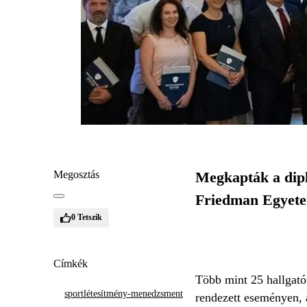
Megosztás
Megkapták a dipl
Friedman Egyetem
0
Tetszik
Címkék
Több mint 25 hallgató
sportlétesítmény-menedzsment
rendezett eseményen,