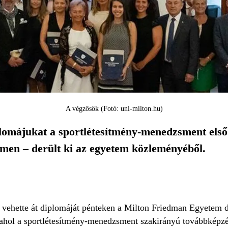
A végzősök (Fotó: uni-milton.hu)
omájukat a sportlétesítmény-menedzsment első 
en – derült ki az egyetem közleményéből.
 vehette át diplomáját pénteken a Milton Friedman Egyetem 
 ahol a sportlétesítmény-menedzsment szakirányú továbbképz