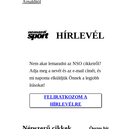
Arnalditól
HÍRLEVÉL
Nem akar lemaradni az NSO cikkeiről?
Adja meg a nevét és az e-mail címét, és
mi naponta elküldjük Önnek a legjobb
írásokat!
FELIRATKOZOM A
HÍRLEVÉLRE
Népszerű cikkek
Összes hír