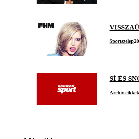
VISSZAÜ
Sportszelep
20
SÍ ÉS 
Archiv cikke