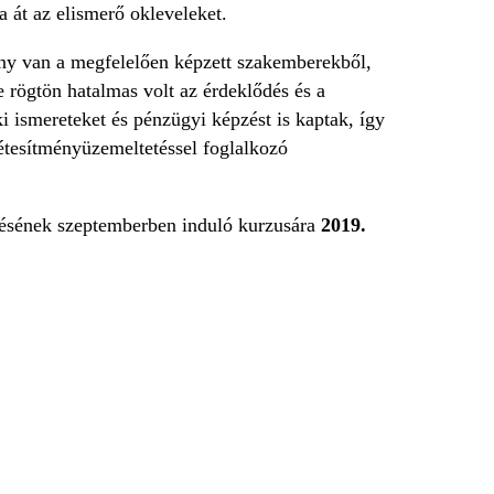
 át az elismerő okleveleket.
ány van a megfelelően képzett szakemberekből,
e rögtön hatalmas volt az érdeklődés és a
i ismereteket és pénzügyi képzést is kaptak, így
létesítményüzemeltetéssel foglalkozó
ésének szeptemberben induló kurzusára
2019.