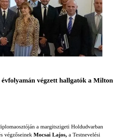
évfolyamán végzett hallgatók a Milton
diplomaosztóján a margitszigeti Holdudvarban
és végzőseinek
Mocsai Lajos,
a Testnevelési