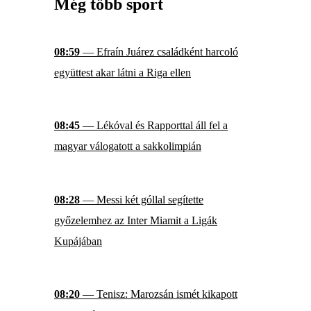
Még több sport
08:59
— Efraín Juárez családként harcoló
együttest akar látni a Riga ellen
08:45
— Lékóval és Rapporttal áll fel a
magyar válogatott a sakkolimpián
08:28
— Messi két góllal segítette
győzelemhez az Inter Miamit a Ligák
Kupájában
08:20
— Tenisz: Marozsán ismét kikapott