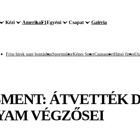
Kézi
Amerika
F1
Egyéni
Csapat
Galéria
Friss hírek napi bontásban
Sportműsor
Képes Sport
Csupasport
Hátsó füves
Utá
MENT: ÁTVETTÉK 
YAM VÉGZŐSEI