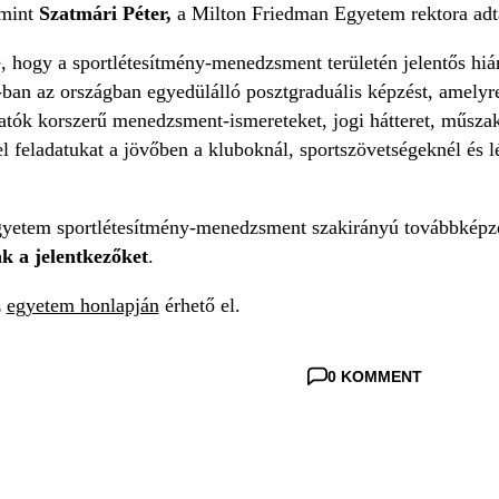
amint
Szatmári Péter,
a Milton Friedman Egyetem rektora adta
, hogy a sportlétesítmény-menedzsment területén jelentős hi
8-ban az országban egyedülálló posztgraduális képzést, amelyr
gatók korszerű menedzsment-ismereteket, jogi hátteret, műszak
el feladatukat a jövőben a kluboknál, sportszövetségeknél és 
yetem sportlétesítmény-menedzsment szakirányú továbbképz
ák a jelentkezőket
.
z
egyetem honlapján
érhető el.
0 KOMMENT