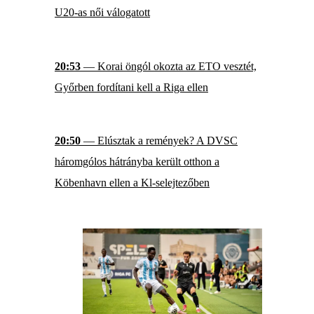
U20-as női válogatott
20:53
— Korai öngól okozta az ETO vesztét,
Győrben fordítani kell a Riga ellen
20:50
— Elúsztak a remények? A DVSC
háromgólos hátrányba került otthon a
Köbenhavn ellen a Kl-selejtezőben