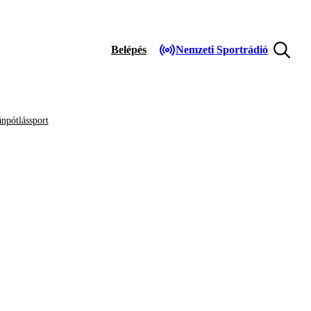
Belépés
Nemzeti Sportrádió
npótlássport