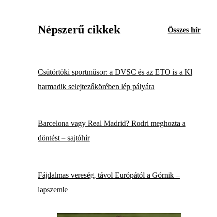
Népszerű cikkek
Összes hír
Csütörtöki sportműsor: a DVSC és az ETO is a Kl
harmadik selejtezőkörében lép pályára
Barcelona vagy Real Madrid? Rodri meghozta a
döntést – sajtóhír
Fájdalmas vereség, távol Európától a Górnik –
lapszemle