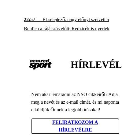
22:57
— El-selejtező: nagy előnyt szerzett a
Benfica a rájátszás előtt; Redzicék is nyertek
HÍRLEVÉL
Nem akar lemaradni az NSO cikkeiről? Adja
meg a nevét és az e-mail címét, és mi naponta
elküldjük Önnek a legjobb írásokat!
FELIRATKOZOM A
HÍRLEVÉLRE