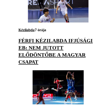
Kézilabda
7 órája
FÉRFI KÉZILABDA IFJÚSÁGI
EB: NEM JUTOTT
ELŐDÖNTŐBE A MAGYAR
CSAPAT