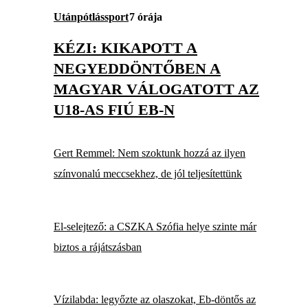
Utánpótlássport
7 órája
KÉZI: KIKAPOTT A
NEGYEDDÖNTŐBEN A
MAGYAR VÁLOGATOTT AZ
U18-AS FIÚ EB-N
Gert Remmel: Nem szoktunk hozzá az ilyen
színvonalú meccsekhez, de jól teljesítettünk
El-selejtező: a CSZKA Szófia helye szinte már
biztos a rájátszásban
Vízilabda: legyőzte az olaszokat, Eb-döntős az