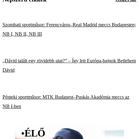
Szombati sportműsor: Ferencváros–Real Madrid meccs Budapesten;
NB I, NB II, NB III
„Dávid talált egy rövidebb utat?” – Így lett Európa-bajnok Betlehem
Dávid
Pénteki sportműsor: MTK Budapest–Puskás Akadémia meccs az
NB I-ben
•
ÉLŐ