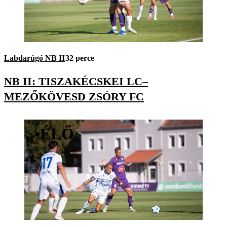
Labdarúgó NB II
32 perce
NB II: TISZAKÉCSKEI LC–
MEZŐKÖVESD ZSÓRY FC
•
ÉLŐ