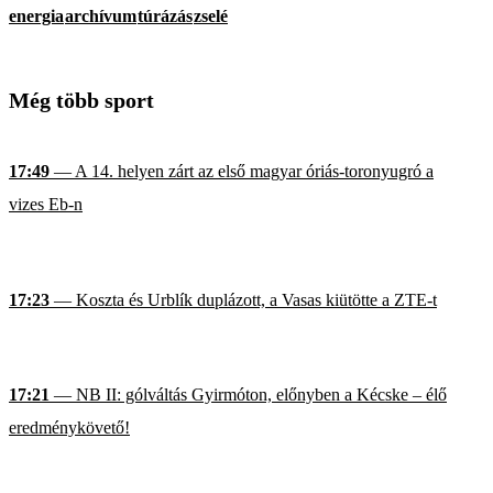
energia
archívum
túrázás
zselé
Még több sport
17:49
— A 14. helyen zárt az első magyar óriás-toronyugró a
vizes Eb-n
17:23
— Koszta és Urblík duplázott, a Vasas kiütötte a ZTE-t
17:21
— NB II: gólváltás Gyirmóton, előnyben a Kécske – élő
eredménykövető!