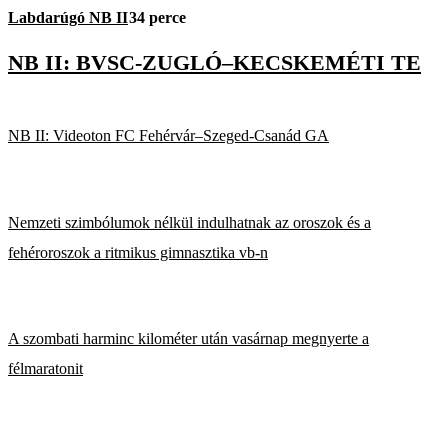
Labdarúgó NB II
34 perce
NB II: BVSC-ZUGLÓ–KECSKEMÉTI TE
NB II: Videoton FC Fehérvár–Szeged-Csanád GA
Nemzeti szimbólumok nélkül indulhatnak az oroszok és a
fehéroroszok a ritmikus gimnasztika vb-n
A szombati harminc kilométer után vasárnap megnyerte a
félmaratonit