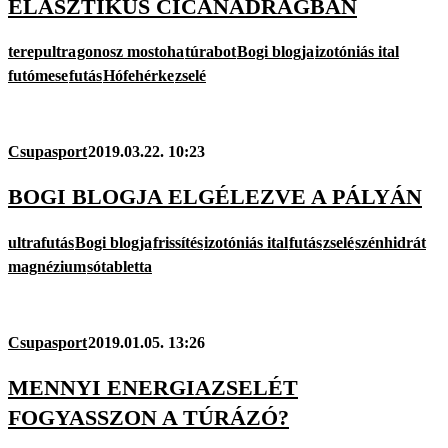
ELASZTIKUS CICANADRÁGBAN
terepultra
gonosz mostoha
túrabot
Bogi blogja
izotóniás ital
futómese
futás
Hófehérke
zselé
Csupasport
2019.03.22. 10:23
BOGI BLOGJA ELGÉLEZVE A PÁLYÁN
ultrafutás
Bogi blogja
frissítés
izotóniás ital
futás
zselé
szénhidrát
magnézium
sótabletta
Csupasport
2019.01.05. 13:26
MENNYI ENERGIAZSELÉT
FOGYASSZON A TÚRÁZÓ?