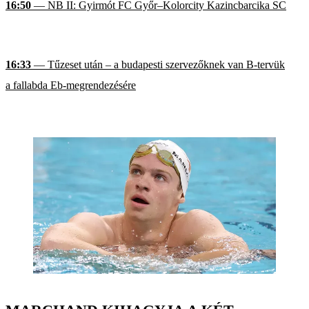
16:50
— NB II: Gyirmót FC Győr–Kolorcity Kazincbarcika SC
16:33
— Tűzeset után – a budapesti szervezőknek van B-tervük
a fallabda Eb-megrendezésére