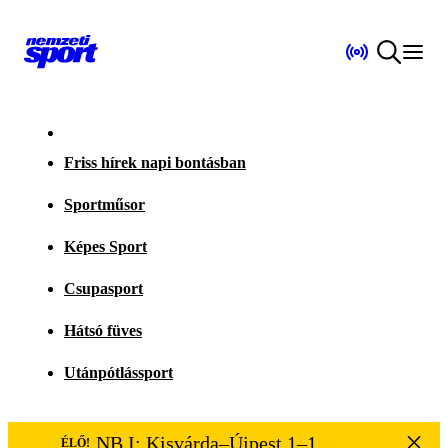
Friss hírek napi bontásban
Sportműsor
Képes Sport
Csupasport
Hátsó füves
Utánpótlássport
NB I: Kisvárda–Újpest 1–1
ÉLŐ!