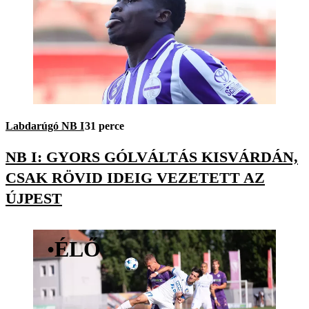
Labdarúgó NB I
31 perce
NB I: GYORS GÓLVÁLTÁS KISVÁRDÁN,
CSAK RÖVID IDEIG VEZETETT AZ
ÚJPEST
•
ÉLŐ