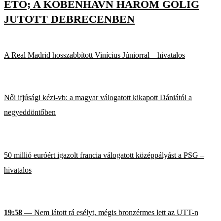
ETO; A KÖBENHAVN HÁROM GÓLIG
JUTOTT DEBRECENBEN
A Real Madrid hosszabbított Vinícius Júniorral – hivatalos
Női ifjúsági kézi-vb: a magyar válogatott kikapott Dániától a
negyeddöntőben
50 millió euróért igazolt francia válogatott középpályást a PSG –
hivatalos
19:58
— Nem látott rá esélyt, mégis bronzérmes lett az UTT-n