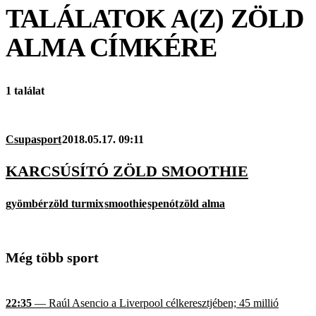
TALÁLATOK A(Z)
ZÖLD
ALMA
CÍMKÉRE
1 találat
Csupasport
2018.05.17. 09:11
KARCSÚSÍTÓ ZÖLD SMOOTHIE
gyömbér
zöld turmix
smoothie
spenót
zöld alma
Még több sport
22:35
— Raúl Asencio a Liverpool célkeresztjében; 45 millió