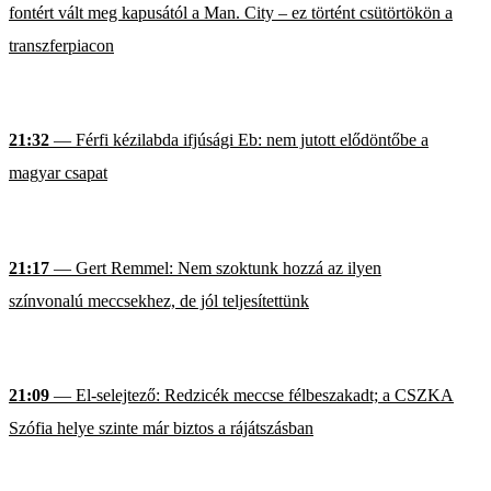
fontért vált meg kapusától a Man. City – ez történt csütörtökön a
transzferpiacon
21:32
— Férfi kézilabda ifjúsági Eb: nem jutott elődöntőbe a
magyar csapat
21:17
— Gert Remmel: Nem szoktunk hozzá az ilyen
színvonalú meccsekhez, de jól teljesítettünk
21:09
— El-selejtező: Redzicék meccse félbeszakadt; a CSZKA
Szófia helye szinte már biztos a rájátszásban