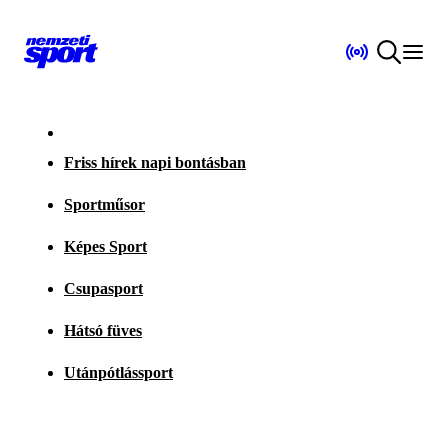
Friss hírek napi bontásban
Sportműsor
Képes Sport
Csupasport
Hátsó füves
Utánpótlássport