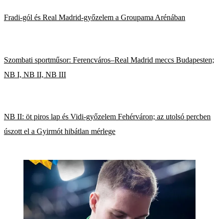
Fradi-gól és Real Madrid-győzelem a Groupama Arénában
Szombati sportműsor: Ferencváros–Real Madrid meccs Budapesten;
NB I, NB II, NB III
NB II: öt piros lap és Vidi-győzelem Fehérváron; az utolsó percben
úszott el a Gyirmót hibátlan mérlege