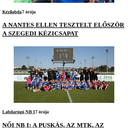
Kézilabda
7 órája
A NANTES ELLEN TESZTELT ELŐSZÖR
A SZEGEDI KÉZICSAPAT
Labdarúgó NB I
7 órája
NŐI NB I: A PUSKÁS, AZ MTK, AZ