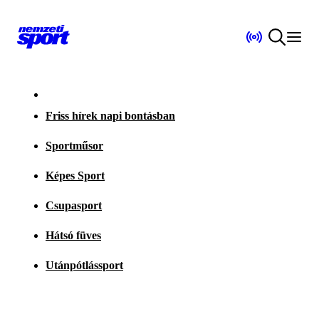
Friss hírek napi bontásban
Sportműsor
Képes Sport
Csupasport
Hátsó füves
Utánpótlássport