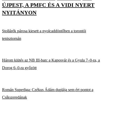
ÚJPEST, A PMFC ÉS A VIDI NYERT
NYITÁNYON
Stollárék párosa kiesett a nyolcaddöntőben a torontói
tenisztornán
Három kiütés az NB III-ban: a Kaposvár és a Gyula 7–0-ra, a
Dorog 6–0-ra győzött
Román Superliga: Czékus Ádám duplája sem ért pontot a
Csíkszeredának