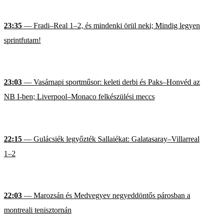
23:35
— Fradi–Real 1–2, és mindenki örül neki; Mindig legyen
sprintfutam!
23:03
— Vasárnapi sportműsor: keleti derbi és Paks–Honvéd az
NB I-ben; Liverpool–Monaco felkészülési meccs
22:15
— Gulácsiék legyőzték Sallaiékat: Galatasaray–Villarreal
1–2
22:03
— Marozsán és Medvegyev negyeddöntős párosban a
montreali tenisztornán