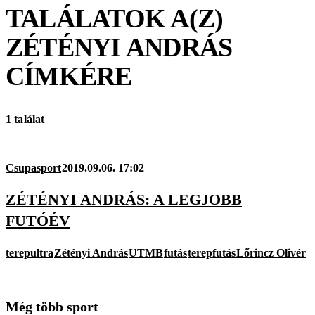
TALÁLATOK A(Z)
ZÉTÉNYI ANDRÁS
CÍMKÉRE
1 találat
Csupasport
2019.09.06. 17:02
ZÉTÉNYI ANDRÁS: A LEGJOBB
FUTÓÉV
terepultra
Zétényi András
UTMB
futás
terepfutás
Lőrincz Olivér
Még több sport