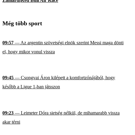
Zamárdi
Red Bull Air Race
Még több sport
09:57
— Az argentin szövetségi elnök szerint Messi maga dönti
el, hogy mikor vonul vissza
09:45
— Csongvai Áron kilépett a komfortzónájából, hogy
később a Ligue 1-ban játsszon
09:23
— Leimeter Dóra sietség nélkül, de mihamarabb vissza
akar térni