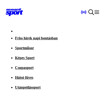
Friss hírek napi bontásban
Sportműsor
Képes Sport
Csupasport
Hátsó füves
Utánpótlássport