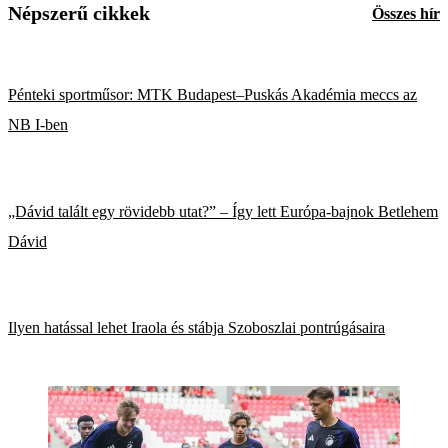
Népszerű cikkek
Összes hír
Pénteki sportműsor: MTK Budapest–Puskás Akadémia meccs az
NB I-ben
„Dávid talált egy rövidebb utat?” – Így lett Európa-bajnok Betlehem
Dávid
Ilyen hatással lehet Iraola és stábja Szoboszlai pontrúgásaira