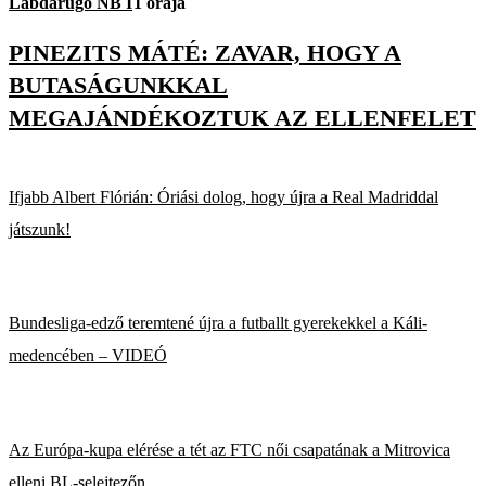
Labdarúgó NB I
1 órája
PINEZITS MÁTÉ: ZAVAR, HOGY A
BUTASÁGUNKKAL
MEGAJÁNDÉKOZTUK AZ ELLENFELET
Ifjabb Albert Flórián: Óriási dolog, hogy újra a Real Madriddal
játszunk!
Bundesliga-edző teremtené újra a futballt gyerekekkel a Káli-
medencében – VIDEÓ
Az Európa-kupa elérése a tét az FTC női csapatának a Mitrovica
elleni BL-selejtezőn