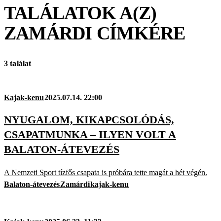
TALÁLATOK A(Z)
ZAMÁRDI
CÍMKÉRE
3 találat
Kajak-kenu
2025.07.14. 22:00
NYUGALOM, KIKAPCSOLÓDÁS,
CSAPATMUNKA – ILYEN VOLT A
BALATON-ÁTEVEZÉS
A Nemzeti Sport tízfős csapata is próbára tette magát a hét végén.
Balaton-átevezés
Zamárdi
kajak-kenu