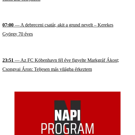
07:00
— A debreceni csatár, akit a grund nevelt – Kerekes
György 70 éves
23:51
— Az FC Köbenhavn fél éve figyelte Markgráf Ákost;
Csongvai Áron: Teljesen más világba érkeztem