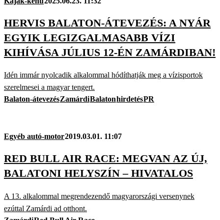
Kajak-kenu
2025.06.23. 11:32
HERVIS BALATON-ÁTEVEZÉS: A NYÁR
EGYIK LEGIZGALMASABB VÍZI
KIHÍVÁSA JÚLIUS 12-ÉN ZAMÁRDIBAN!
Idén immár nyolcadik alkalommal hódíthatják meg a vízisportok
szerelmesei a magyar tengert.
Balaton-átevezés
Zamárdi
Balaton
hirdetés
PR
Egyéb autó-motor
2019.03.01. 11:07
RED BULL AIR RACE: MEGVAN AZ ÚJ,
BALATONI HELYSZÍN – HIVATALOS
A 13. alkalommal megrendezendő magyarországi versenynek
ezúttal Zamárdi ad otthont.