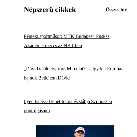
Népszerű cikkek
Összes hír
Pénteki sportműsor: MTK Budapest–Puskás
Akadémia meccs az NB I-ben
„Dávid talált egy rövidebb utat?” – Így lett Európa-
bajnok Betlehem Dávid
Ilyen hatással lehet Iraola és stábja Szoboszlai
pontrúgásaira