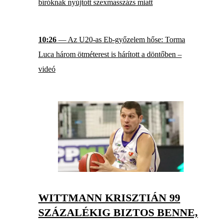
bíróknak nyújtott szexmasszázs miatt
10:26
— Az U20-as Eb-győzelem hőse: Torma
Luca három ötméterest is hárított a döntőben –
videó
WITTMANN KRISZTIÁN 99
SZÁZALÉKIG BIZTOS BENNE,