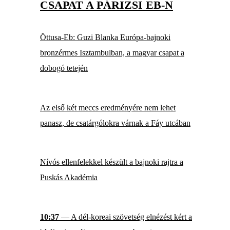
CSAPAT A PÁRIZSI EB-N
Öttusa-Eb: Guzi Blanka Európa-bajnoki
bronzérmes Isztambulban, a magyar csapat a
dobogó tetején
Az első két meccs eredményére nem lehet
panasz, de csatárgólokra várnak a Fáy utcában
Nívós ellenfelekkel készült a bajnoki rajtra a
Puskás Akadémia
10:37
— A dél-koreai szövetség elnézést kért a