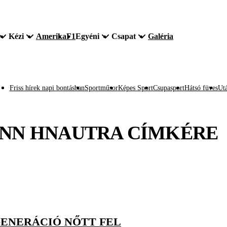
Kézi
Amerika
F1
Egyéni
Csapat
Galéria
Friss hírek napi bontásban
Sportműsor
Képes Sport
Csupasport
Hátsó füves
Utá
NN HNAUTRA
CÍMKÉRE
GENERÁCIÓ NŐTT FEL