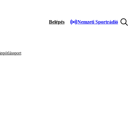
Belépés
Nemzeti Sportrádió
npótlássport