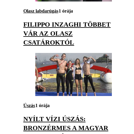
Olasz labdarúgás
1 órája
FILIPPO INZAGHI TÖBBET
VÁR AZ OLASZ
CSATÁROKTÓL
Úszás
1 órája
NYÍLT VÍZI ÚSZÁS:
BRONZÉRMES A MAGYAR