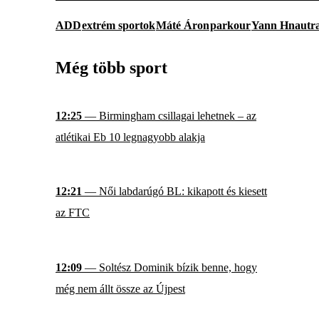
ADD
extrém sportok
Máté Áron
parkour
Yann Hnautr
Még több sport
12:25
— Birmingham csillagai lehetnek – az
atlétikai Eb 10 legnagyobb alakja
12:21
— Női labdarúgó BL: kikapott és kiesett
az FTC
12:09
— Soltész Dominik bízik benne, hogy
még nem állt össze az Újpest