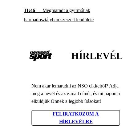
11:46
— Megmaradt a gyirmótiak
harmadosztályban szerzett lendülete
HÍRLEVÉL
Nem akar lemaradni az NSO cikkeiről? Adja
meg a nevét és az e-mail címét, és mi naponta
elküldjük Önnek a legjobb írásokat!
FELIRATKOZOM A
HÍRLEVÉLRE