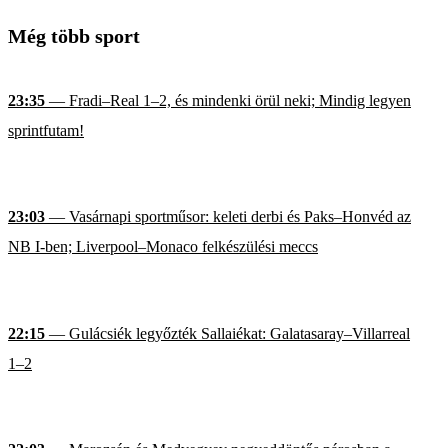
Még több sport
23:35
— Fradi–Real 1–2, és mindenki örül neki; Mindig legyen
sprintfutam!
23:03
— Vasárnapi sportműsor: keleti derbi és Paks–Honvéd az
NB I-ben; Liverpool–Monaco felkészülési meccs
22:15
— Gulácsiék legyőzték Sallaiékat: Galatasaray–Villarreal
1–2