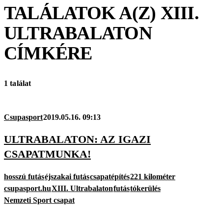
TALÁLATOK A(Z)
XIII.
ULTRABALATON
CÍMKÉRE
1 találat
Csupasport
2019.05.16. 09:13
ULTRABALATON: AZ IGAZI
CSAPATMUNKA!
hosszú futás
éjszakai futás
csapatépítés
221 kilométer
csupasport.hu
XIII. Ultrabalaton
futás
tókerülés
Nemzeti Sport csapat