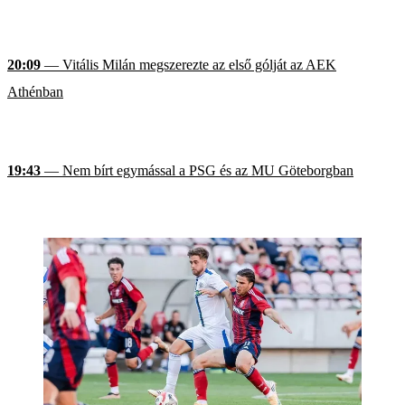
20:09
— Vitális Milán megszerezte az első gólját az AEK
Athénban
19:43
— Nem bírt egymással a PSG és az MU Göteborgban