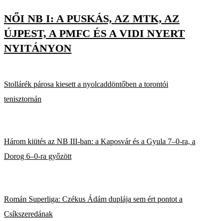
NŐI NB I: A PUSKÁS, AZ MTK, AZ
ÚJPEST, A PMFC ÉS A VIDI NYERT
NYITÁNYON
Stollárék párosa kiesett a nyolcaddöntőben a torontói
tenisztornán
Három kiütés az NB III-ban: a Kaposvár és a Gyula 7–0-ra, a
Dorog 6–0-ra győzött
Román Superliga: Czékus Ádám duplája sem ért pontot a
Csíkszeredának