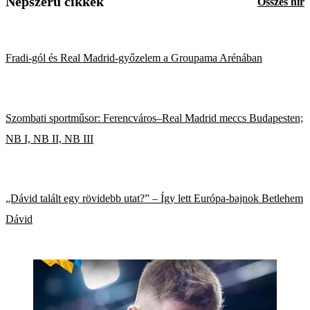
Népszerű cikkek
Összes hír
Fradi-gól és Real Madrid-győzelem a Groupama Arénában
Szombati sportműsor: Ferencváros–Real Madrid meccs Budapesten;
NB I, NB II, NB III
„Dávid talált egy rövidebb utat?” – Így lett Európa-bajnok Betlehem
Dávid