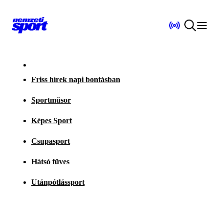
Friss hírek napi bontásban
Sportműsor
Képes Sport
Csupasport
Hátsó füves
Utánpótlássport