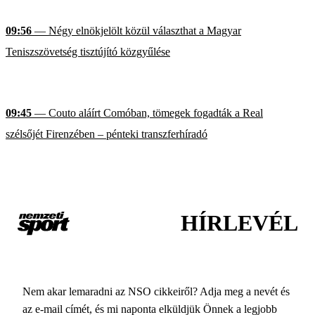
09:56
— Négy elnökjelölt közül választhat a Magyar
Teniszszövetség tisztújító közgyűlése
09:45
— Couto aláírt Comóban, tömegek fogadták a Real
szélsőjét Firenzében – pénteki transzferhíradó
HÍRLEVÉL
Nem akar lemaradni az NSO cikkeiről? Adja meg a nevét és
az e-mail címét, és mi naponta elküldjük Önnek a legjobb