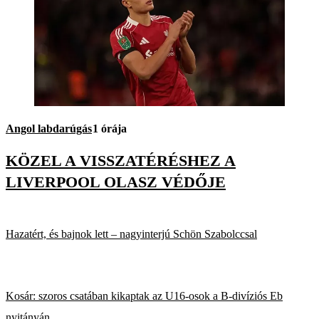
Angol labdarúgás
1 órája
KÖZEL A VISSZATÉRÉSHEZ A
LIVERPOOL OLASZ VÉDŐJE
Hazatért, és bajnok lett – nagyinterjú Schön Szabolccsal
Kosár: szoros csatában kikaptak az U16-osok a B-divíziós Eb
nyitányán