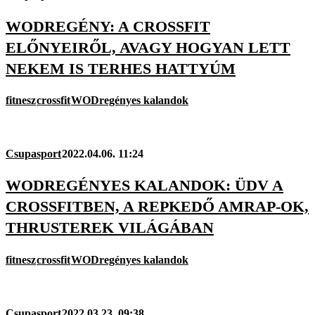
WODREGÉNY: A CROSSFIT
ELŐNYEIRŐL, AVAGY HOGYAN LETT
NEKEM IS TERHES HATTYÚM
fitnesz
crossfit
WODregényes kalandok
Csupasport
2022.04.06. 11:24
WODREGÉNYES KALANDOK: ÜDV A
CROSSFITBEN, A REPKEDŐ AMRAP-OK,
THRUSTEREK VILÁGÁBAN
fitnesz
crossfit
WODregényes kalandok
Csupasport
2022.03.23. 09:38