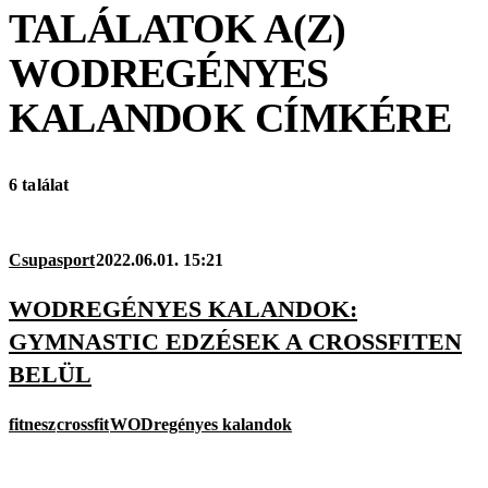
TALÁLATOK A(Z)
WODREGÉNYES
KALANDOK
CÍMKÉRE
6 találat
Csupasport
2022.06.01. 15:21
WODREGÉNYES KALANDOK:
GYMNASTIC EDZÉSEK A CROSSFITEN
BELÜL
fitnesz
crossfit
WODregényes kalandok