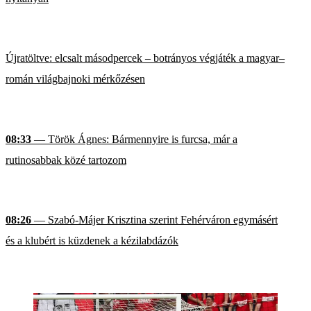
Újratöltve: elcsalt másodpercek – botrányos végjáték a magyar–
román világbajnoki mérkőzésen
08:33
— Török Ágnes: Bármennyire is furcsa, már a
rutinosabbak közé tartozom
08:26
— Szabó-Májer Krisztina szerint Fehérváron egymásért
és a klubért is küzdenek a kézilabdázók