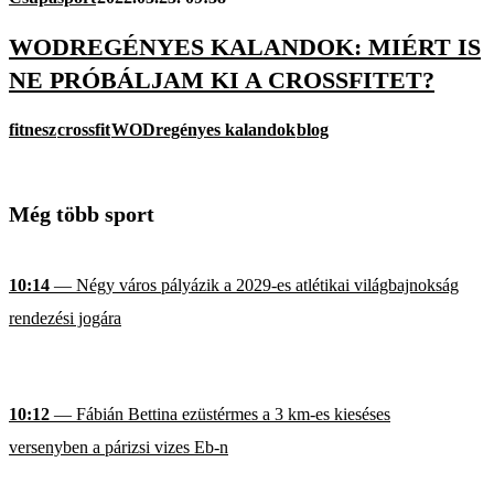
WODREGÉNYES KALANDOK: MIÉRT IS
NE PRÓBÁLJAM KI A CROSSFITET?
fitnesz
crossfit
WODregényes kalandok
blog
Még több sport
10:14
— Négy város pályázik a 2029-es atlétikai világbajnokság
rendezési jogára
10:12
— Fábián Bettina ezüstérmes a 3 km-es kieséses
versenyben a párizsi vizes Eb-n