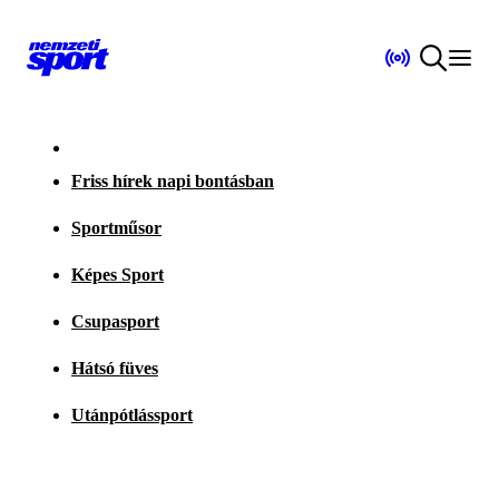
Friss hírek napi bontásban
Sportműsor
Képes Sport
Csupasport
Hátsó füves
Utánpótlássport