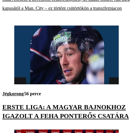
kapusától a Man. City – ez történt csütörtökön a transzferpiacon
Jégkorong
56 perce
ERSTE LIGA: A MAGYAR BAJNOKHOZ
IGAZOLT A FEHA PONTERŐS CSATÁRA