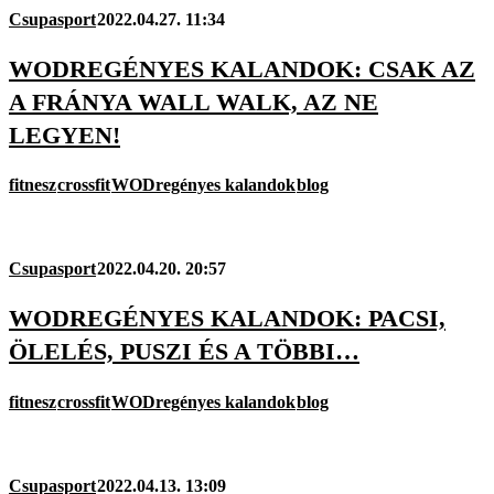
Csupasport
2022.04.27. 11:34
WODREGÉNYES KALANDOK: CSAK AZ
A FRÁNYA WALL WALK, AZ NE
LEGYEN!
fitnesz
crossfit
WODregényes kalandok
blog
Csupasport
2022.04.20. 20:57
WODREGÉNYES KALANDOK: PACSI,
ÖLELÉS, PUSZI ÉS A TÖBBI…
fitnesz
crossfit
WODregényes kalandok
blog
Csupasport
2022.04.13. 13:09