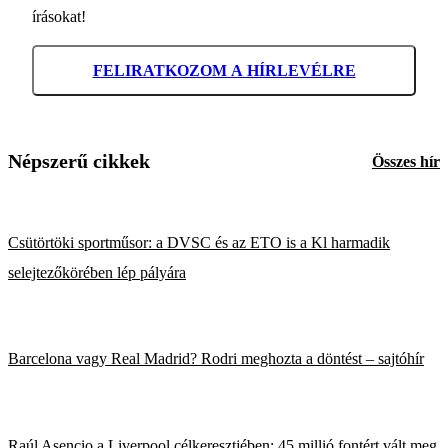
írásokat!
FELIRATKOZOM A HÍRLEVÉLRE
Népszerű cikkek
Összes hír
Csütörtöki sportműsor: a DVSC és az ETO is a Kl harmadik
selejtezőkörében lép pályára
Barcelona vagy Real Madrid? Rodri meghozta a döntést – sajtóhír
Raúl Asencio a Liverpool célkeresztjében; 45 millió fontért vált meg