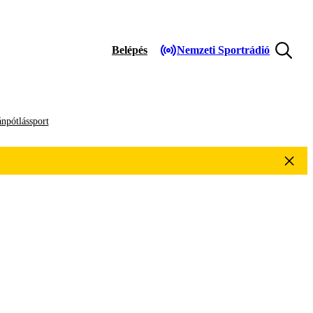
Belépés
Nemzeti Sportrádió
npótlássport