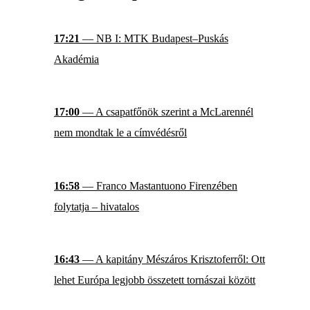
17:21
— NB I: MTK Budapest–Puskás
Akadémia
17:00
— A csapatfőnök szerint a McLarennél
nem mondtak le a címvédésről
16:58
— Franco Mastantuono Firenzében
folytatja – hivatalos
16:43
— A kapitány Mészáros Krisztoferről: Ott
lehet Európa legjobb összetett tornászai között