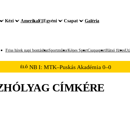
Kézi
Amerika
F1
Egyéni
Csapat
Galéria
Friss hírek napi bontásban
Sportműsor
Képes Sport
Csupasport
Hátsó füves
Utá
NB I: MTK–Puskás Akadémia 0–0
ÉLŐ
ZHÓLYAG
CÍMKÉRE