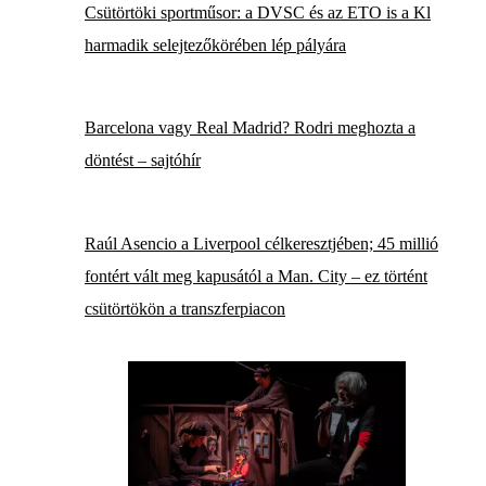
Csütörtöki sportműsor: a DVSC és az ETO is a Kl
harmadik selejtezőkörében lép pályára
Barcelona vagy Real Madrid? Rodri meghozta a
döntést – sajtóhír
Raúl Asencio a Liverpool célkeresztjében; 45 millió
fontért vált meg kapusától a Man. City – ez történt
csütörtökön a transzferpiacon