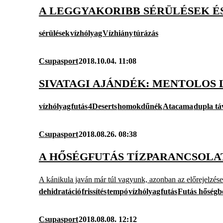
A LEGGYAKORIBB SÉRÜLÉSEK É
sérülések
vízhólyag
Vízhiány
túrázás
Csupasport
2018.10.04. 11:08
SIVATAGI AJÁNDÉK: MENTOLOS
vízhólyag
futás
4Deserts
homokdűnék
Atacama
dupla tá
Csupasport
2018.08.26. 08:38
A HŐSÉGFUTÁS TÍZPARANCSOLA
A kánikula javán már túl vagyunk, azonban az előrejelzése
dehidratáció
frissítés
tempó
vízhólyag
futás
Futás hőségb
Csupasport
2018.08.08. 12:12