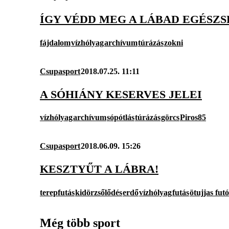
ÍGY VÉDD MEG A LÁBAD EGÉSZS
fájdalom
vízhólyag
archívum
túrázás
zokni
Csupasport
2018.07.25. 11:11
A SÓHIÁNY KESERVES JELEI
vízhólyag
archívum
sópótlás
túrázás
görcs
Piros85
Csupasport
2018.06.09. 15:26
KESZTYŰT A LÁBRA!
terepfutás
kidörzsőlődés
erdő
vízhólyag
futás
ötujjas fut
Még több sport