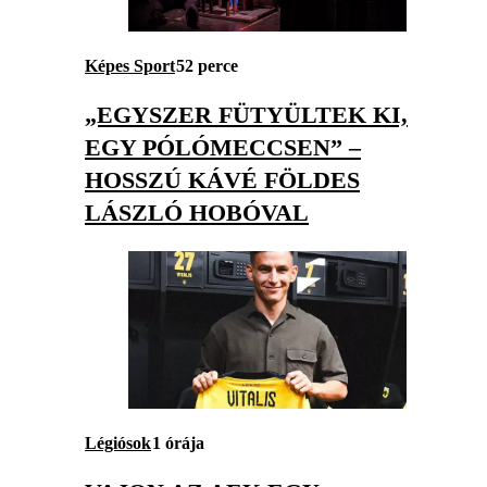
Képes Sport
52 perce
„EGYSZER FÜTYÜLTEK KI,
EGY PÓLÓMECCSEN” –
HOSSZÚ KÁVÉ FÖLDES
LÁSZLÓ HOBÓVAL
Légiósok
1 órája