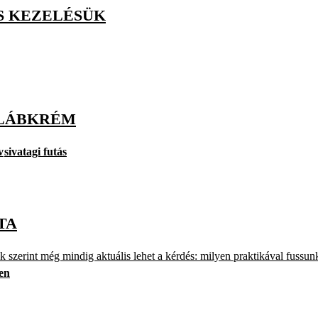
S KEZELÉSÜK
 LÁBKRÉM
v
sivatagi futás
TA
k szerint még mindig aktuális lehet a kérdés: milyen praktikával fussu
en